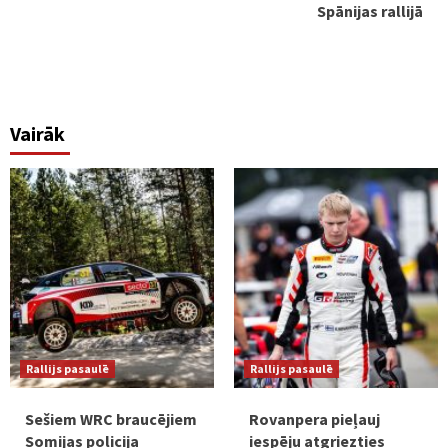
Spānijas rallijā
Vairāk
Rallijs pasaulē
Rallijs pasaulē
Sešiem WRC braucējiem
Rovanpera pieļauj
Somijas policija
iespēju atgriezties