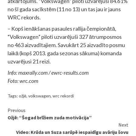
atkārtojums. “Volkswagen” piloti uzvarējuši 84.61%
no šī gada sacīkstēm (11 no 13) un tas jau ir jauns
WRC rekords.
– Kopš ienākšanas pasaules rallija čempionātā,
“Volkswagen” piloti uzvarējuši 327 ātrumposmos
no 463 aizvadītajiem. Savukārt 25 aizvadīto posmu
laikā (kopš 2013. gada sezonas sākuma) komanda
uzvarējusi 21 reizi.
Info: maxrally.com / ewrc-results.com
Foto: wrc.com
Tags:
ožjē
,
volkswagen
,
wrc rekordi
Continue
Previous
Ožjē: “Šogad brīžiem zuda motivācija”
Reading
Next
Video: Krūda un Suza sarūpē iespaidīgu avāriju šovu