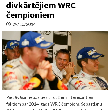
divkārtējiem WRC
čempioniem
29/10/2014
Piedāvājam iepazīties ar dažiem interesantiem
faktiem par 2014. gada WRC čempionu Sebastjanu