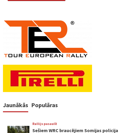
Jaunākās
Populāras
Rallijs pasaulē
Sešiem WRC braucējiem Somijas policija