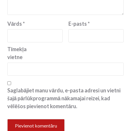
Vārds
*
E-pasts
*
Tīmekļa
vietne
Saglabājiet manu vārdu, e-pasta adresi un vietni
šajā pārlūkprogrammā nākamajai reizei, kad
vēlēšos pievienot komentāru.