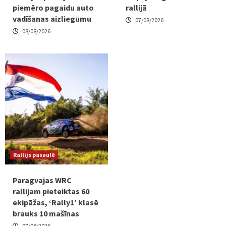
piemēro pagaidu auto
rallijā
vadīšanas aizliegumu
07/08/2026
08/08/2026
Rallijs pasaulē
Paragvajas WRC
rallijam pieteiktas 60
ekipāžas, ‘Rally1’ klasē
brauks 10 mašīnas
07/08/2026