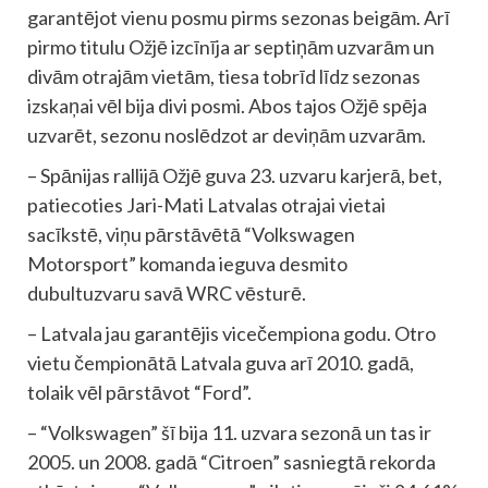
garantējot vienu posmu pirms sezonas beigām. Arī
pirmo titulu Ožjē izcīnīja ar septiņām uzvarām un
divām otrajām vietām, tiesa tobrīd līdz sezonas
izskaņai vēl bija divi posmi. Abos tajos Ožjē spēja
uzvarēt, sezonu noslēdzot ar deviņām uzvarām.
– Spānijas rallijā Ožjē guva 23. uzvaru karjerā, bet,
patiecoties Jari-Mati Latvalas otrajai vietai
sacīkstē, viņu pārstāvētā “Volkswagen
Motorsport” komanda ieguva desmito
dubultuzvaru savā WRC vēsturē.
– Latvala jau garantējis vicečempiona godu. Otro
vietu čempionātā Latvala guva arī 2010. gadā,
tolaik vēl pārstāvot “Ford”.
– “Volkswagen” šī bija 11. uzvara sezonā un tas ir
2005. un 2008. gadā “Citroen” sasniegtā rekorda