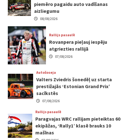
piemēro pagaidu auto vadīšanas
aizliegumu
08/08/2026
Rallijs pasaulē
Rovanpera pieļauj iespēju
atgriezties rallijā
07/08/2026
Autošoseja
Valters Zviedris šonedēļ uz starta
prestižajās ‘Estonian Grand Prix’
sacīkstēs
07/08/2026
Rallijs pasaulē
Paragvajas WRC rallijam pieteiktas 60
ekipāžas, ‘Rally1’ klasē brauks 10
mašīnas