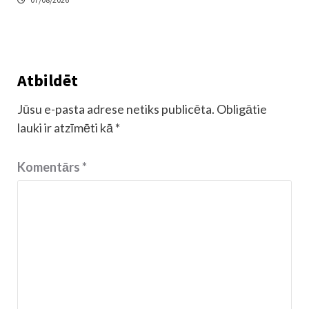
Atbildēt
Jūsu e-pasta adrese netiks publicēta.
Obligātie
lauki ir atzīmēti kā
*
Komentārs
*