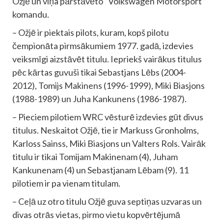
Ožjē un viņa pārstāvēto “Volkswagen Motorsport”
komandu.
– Ožjē ir piektais pilots, kuram, kopš pilotu
čempionāta pirmsākumiem 1977. gadā, izdevies
veiksmīgi aizstāvēt titulu. Iepriekš vairākus titulus
pēc kārtas guvuši tikai Sebastjans Lēbs (2004-
2012), Tomijs Makinens (1996-1999), Miki Biasjons
(1988-1989) un Juha Kankunens (1986-1987).
– Pieciem pilotiem WRC vēsturē izdevies gūt divus
titulus. Neskaitot Ožjē, tie ir Markuss Gronholms,
Karloss Sainss, Miki Biasjons un Valters Rols. Vairāk
titulu ir tikai Tomijam Makinenam (4), Juham
Kankunenam (4) un Sebastjanam Lēbam (9). 11
pilotiem ir pa vienam titulam.
– Ceļā uz otro titulu Ožjē guva septiņas uzvaras un
divas otrās vietas, pirmo vietu kopvērtējumā