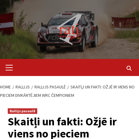
Skip
to
content
Primary
Menu
HOME
RALLIJS
RALLIJS PASAULĒ
SKAITĻI UN FAKTI: OŽJĒ IR VIENS NO
PIECIEM DIVKĀRTĒJIEM WRC ČEMPIONIEM
Rallijs pasaulē
Skaitļi un fakti: Ožjē ir
viens no pieciem