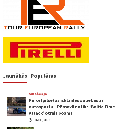
Jaunākās
Populāras
Autošoseja
Kūrortpilsētas izklaides satiekas ar
autosportu – Pērnavā notiks ‘Baltic Time
Attack’ otrais posms
06/08/2026