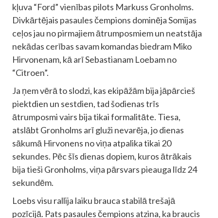
kļuva “Ford” vienības pilots Markuss Gronholms.
Divkārtējais pasaules čempions dominēja Somijas
ceļos jau no pirmajiem ātrumposmiem un neatstāja
nekādas cerības savam komandas biedram Miko
Hirvonenam, kā arī Sebastianam Loebam no
“Citroen”.
Ja ņem vērā to slodzi, kas ekipāžām bija jāpārcieš
piektdien un sestdien, tad šodienas trīs
ātrumposmi vairs bija tikai formalitāte. Tiesa,
atslābt Gronholms arī gluži nevarēja, jo dienas
sākumā Hirvonens no viņa atpalika tikai 20
sekundes. Pēc šīs dienas dopiem, kuros ātrākais
bija tieši Gronholms, viņa pārsvars pieauga līdz 24
sekundēm.
Loebs visu rallija laiku brauca stabilā trešajā
pozīcijā. Pats pasaules čempions atzina, ka braucis