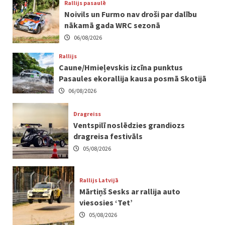
Rallijs pasaulē
Noivils un Furmo nav droši par dalību
nākamā gada WRC sezonā
06/08/2026
Rallijs
Caune/Hmieļevskis izcīna punktus
Pasaules ekorallija kausa posmā Skotijā
06/08/2026
Dragreiss
Ventspilī noslēdzies grandiozs
dragreisa festivāls
05/08/2026
Rallijs Latvijā
Mārtiņš Sesks ar rallija auto
viesosies ‘Tet’
05/08/2026