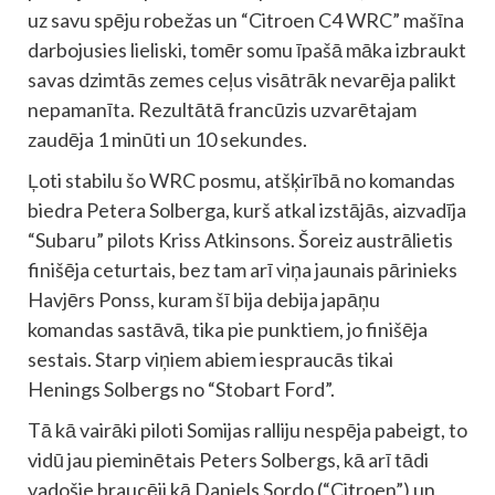
uz savu spēju robežas un “Citroen C4 WRC” mašīna
darbojusies lieliski, tomēr somu īpašā māka izbraukt
savas dzimtās zemes ceļus visātrāk nevarēja palikt
nepamanīta. Rezultātā francūzis uzvarētajam
zaudēja 1 minūti un 10 sekundes.
Ļoti stabilu šo WRC posmu, atšķirībā no komandas
biedra Petera Solberga, kurš atkal izstājās, aizvadīja
“Subaru” pilots Kriss Atkinsons. Šoreiz austrālietis
finišēja ceturtais, bez tam arī viņa jaunais pārinieks
Havjērs Ponss, kuram šī bija debija japāņu
komandas sastāvā, tika pie punktiem, jo finišēja
sestais. Starp viņiem abiem iespraucās tikai
Henings Solbergs no “Stobart Ford”.
Tā kā vairāki piloti Somijas ralliju nespēja pabeigt, to
vidū jau pieminētais Peters Solbergs, kā arī tādi
vadošie braucēji kā Daniels Sordo (“Citroen”) un