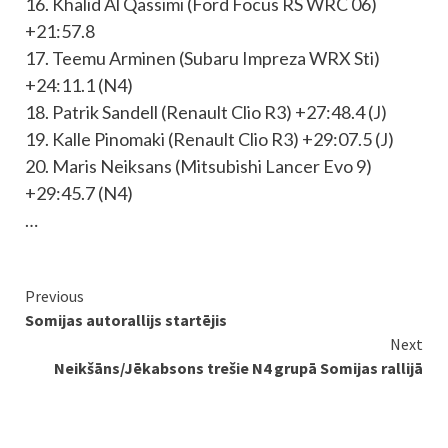
16. Khalid Al Qassimi (Ford Focus RS WRC 06)
+21:57.8
17. Teemu Arminen (Subaru Impreza WRX Sti)
+24:11.1 (N4)
18. Patrik Sandell (Renault Clio R3) +27:48.4 (J)
19. Kalle Pinomaki (Renault Clio R3) +29:07.5 (J)
20. Maris Neiksans (Mitsubishi Lancer Evo 9)
+29:45.7 (N4)
…
Continue
Previous
Somijas autorallijs startējis
Reading
Next
Neikšāns/Jēkabsons trešie N4 grupā Somijas rallijā