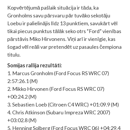
Kopvērtējumā pašlaik situācija ir tāda, ka
Gronholms savu pārsvaru pār tuvāko sekotāju
Loebu ir palielinājis līdz 13 punktiem, savukārt vēl
tikai piecus punktus tālāk seko otrs “Ford” vienības
pārstāvis Miko Hirvonens. Viņi arī ir vienīgie, kas
šogad vēl reāli var pretendēt uz pasaules čempiona
titulu.
Somijas rallija rezultāti:
1. Marcus Gronholm (Ford Focus RS WRC 07)
2:57:26.1 (M)
2. Mikko Hirvonen (Ford Focus RS WRC 07)
+00:24.2 (M)
3. Sebastien Loeb (Citroen C4 WRC) +01:09.9 (M)
4. Chris Atkinson (Subaru Impreza WRC 2007)
+03:02.8 (M)
5. Henning Solberg (Ford Focus WRC 06) +04:29.4