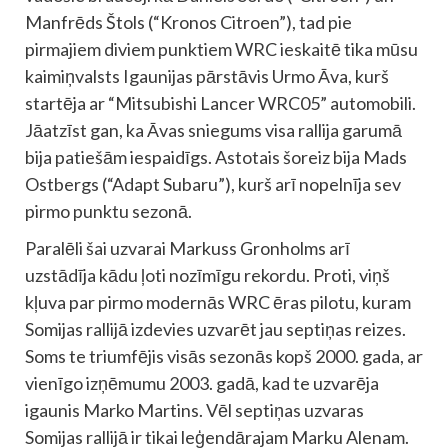
Manfrēds Štols (“Kronos Citroen”), tad pie
pirmajiem diviem punktiem WRC ieskaitē tika mūsu
kaimiņvalsts Igaunijas pārstāvis Urmo Āva, kurš
startēja ar “Mitsubishi Lancer WRC05” automobili.
Jāatzīst gan, ka Āvas sniegums visa rallija garumā
bija patiešām iespaidīgs. Astotais šoreiz bija Mads
Ostbergs (“Adapt Subaru”), kurš arī nopelnīja sev
pirmo punktu sezonā.
Paralēli šai uzvarai Markuss Gronholms arī
uzstādīja kādu ļoti nozīmīgu rekordu. Proti, viņš
kļuva par pirmo modernās WRC ēras pilotu, kuram
Somijas rallijā izdevies uzvarēt jau septiņas reizes.
Soms te triumfējis visās sezonās kopš 2000. gada, ar
vienīgo izņēmumu 2003. gadā, kad te uzvarēja
igaunis Marko Martins. Vēl septiņas uzvaras
Somijas rallijā ir tikai leģendārajam Marku Alenam.