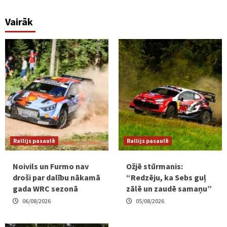
Vairāk
Rallijs pasaulē
Rallijs pasaulē
Noivils un Furmo nav
Ožjē stūrmanis:
droši par dalību nākamā
“Redzēju, ka Sebs guļ
gada WRC sezonā
zālē un zaudē samaņu”
06/08/2026
05/08/2026