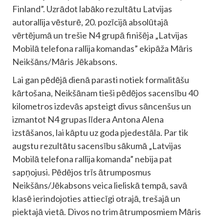
Finland”. Uzrādot labāko rezultātu Latvijas
autorallija vēsturē, 20. pozīcijā absolūtajā
vērtējumā un trešie N4 grupā finišēja „Latvijas
Mobilā telefona rallija komandas” ekipāža Māris
Neikšāns/Māris Jēkabsons.
Lai gan pēdējā dienā parasti notiek formalitāšu
kārtošana, Neikšānam tieši pēdējos sacensību 40
kilometros izdevās apsteigt divus sāncenšus un
izmantot N4 grupas līdera Antona Alena
izstāšanos, lai kāptu uz goda pjedestāla. Par tik
augstu rezultātu sacensību sākumā „Latvijas
Mobilā telefona rallija komanda” nebija pat
sapņojusi. Pēdējos trīs ātrumposmus
Neikšāns/Jēkabsons veica lieliskā tempā, savā
klasē ierindojoties attiecīgi otrajā, trešajā un
piektajā vietā. Divos no trim ātrumposmiem Māris