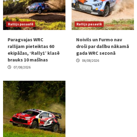
Rallijs pasaulē
Rallijs pasaulē
Paragvajas WRC
Noivils un Furmo nav
rallijam pieteiktas 60
droši par dalību nākamā
ekipāžas, ‘Rally1’ klasē
gada WRC sezonā
brauks 10 mašīnas
06/08/2026
07/08/2026