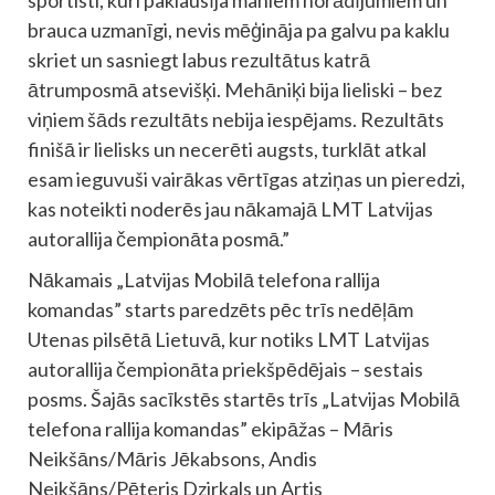
brauca uzmanīgi, nevis mēģināja pa galvu pa kaklu
skriet un sasniegt labus rezultātus katrā
ātrumposmā atsevišķi. Mehāniķi bija lieliski – bez
viņiem šāds rezultāts nebija iespējams. Rezultāts
finišā ir lielisks un necerēti augsts, turklāt atkal
esam ieguvuši vairākas vērtīgas atziņas un pieredzi,
kas noteikti noderēs jau nākamajā LMT Latvijas
autorallija čempionāta posmā.”
Nākamais „Latvijas Mobilā telefona rallija
komandas” starts paredzēts pēc trīs nedēļām
Utenas pilsētā Lietuvā, kur notiks LMT Latvijas
autorallija čempionāta priekšpēdējais – sestais
posms. Šajās sacīkstēs startēs trīs „Latvijas Mobilā
telefona rallija komandas” ekipāžas – Māris
Neikšāns/Māris Jēkabsons, Andis
Neikšāns/Pēteris Dzirkals un Artis