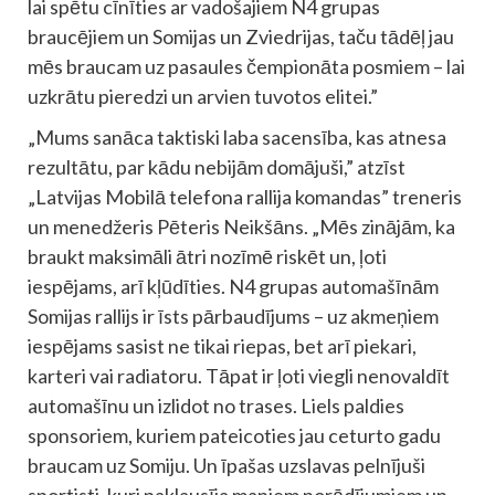
lai spētu cīnīties ar vadošajiem N4 grupas
braucējiem un Somijas un Zviedrijas, taču tādēļ jau
mēs braucam uz pasaules čempionāta posmiem – lai
uzkrātu pieredzi un arvien tuvotos elitei.”
„Mums sanāca taktiski laba sacensība, kas atnesa
rezultātu, par kādu nebijām domājuši,” atzīst
„Latvijas Mobilā telefona rallija komandas” treneris
un menedžeris Pēteris Neikšāns. „Mēs zinājām, ka
braukt maksimāli ātri nozīmē riskēt un, ļoti
iespējams, arī kļūdīties. N4 grupas automašīnām
Somijas rallijs ir īsts pārbaudījums – uz akmeņiem
iespējams sasist ne tikai riepas, bet arī piekari,
karteri vai radiatoru. Tāpat ir ļoti viegli nenovaldīt
automašīnu un izlidot no trases. Liels paldies
sponsoriem, kuriem pateicoties jau ceturto gadu
braucam uz Somiju. Un īpašas uzslavas pelnījuši
sportisti, kuri paklausīja maniem norādījumiem un