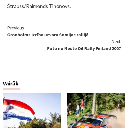
Štrauss/Raimonds Tihonovs.
Continue
Previous
Gronholms izcīna uzvaru Somijas rallijā
Reading
Next
Foto no Neste Oil Rally Finland 2007
Vairāk