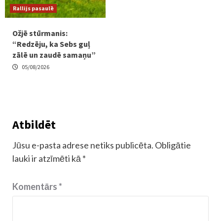
Rallijs pasaulē
Ožjē stūrmanis:
“Redzēju, ka Sebs guļ
zālē un zaudē samaņu”
05/08/2026
Atbildēt
Jūsu e-pasta adrese netiks publicēta.
Obligātie
lauki ir atzīmēti kā
*
Komentārs
*