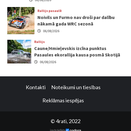
Rallijs pasaulē
Noivils un Furmo nav droši par dalību
nākamā gada WRC sezonā
06/08/2026
Rallijs
Caune/Hmieļevskis izcīna punktus
Pasaules ekorallija kausa posmā Skotijā
06/08/2026
Kontakti
Noteikumi un tiesības
Reklāmas iespējas
© 4rati, 2022
izstrādāts