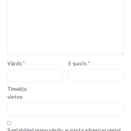
Vārds
*
E-pasts
*
Tīmekļa
vietne
Saglabājiet manu vārdu, e-pasta adresi un vietni