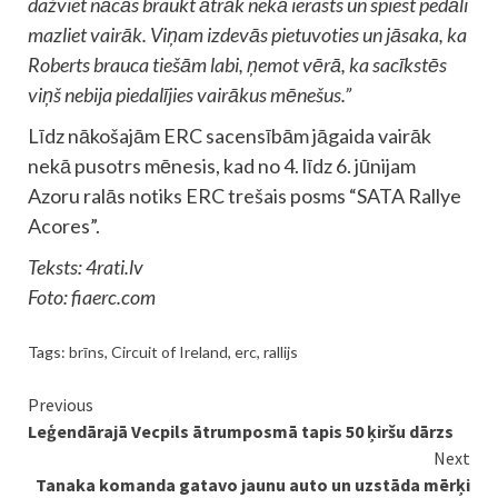
dažviet nācās braukt ātrāk nekā ierasts un spiest pedāli
mazliet vairāk. Viņam izdevās pietuvoties un jāsaka, ka
Roberts brauca tiešām labi, ņemot vērā, ka sacīkstēs
viņš nebija piedalījies vairākus mēnešus.”
Līdz nākošajām ERC sacensībām jāgaida vairāk
nekā pusotrs mēnesis, kad no 4. līdz 6. jūnijam
Azoru ralās notiks ERC trešais posms “SATA Rallye
Acores”.
Teksts: 4rati.lv
Foto: fiaerc.com
Tags:
brīns
,
Circuit of Ireland
,
erc
,
rallijs
Continue
Previous
Leģendārajā Vecpils ātrumposmā tapis 50 ķiršu dārzs
Reading
Next
Tanaka komanda gatavo jaunu auto un uzstāda mērķi