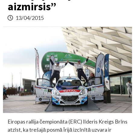
aizmirsis”
13/04/2015
Eiropas rallija čempionāta (ERC) līderis Kreigs Brīns
atzīst, ka trešajā posmā Īrijā izcīnītā uzvara ir