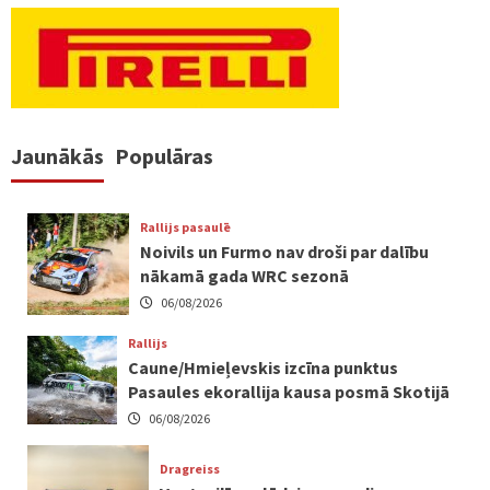
Jaunākās
Populāras
Rallijs pasaulē
Noivils un Furmo nav droši par dalību
nākamā gada WRC sezonā
06/08/2026
Rallijs
Caune/Hmieļevskis izcīna punktus
Pasaules ekorallija kausa posmā Skotijā
06/08/2026
Dragreiss