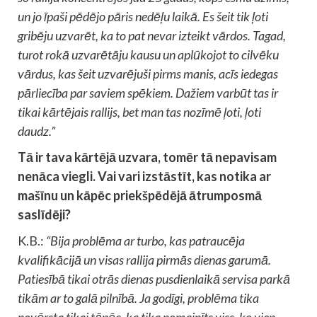
un jo īpaši pēdējo pāris nedēļu laikā. Es šeit tik ļoti
gribēju uzvarēt, ka to pat nevar izteikt vārdos. Tagad,
turot rokā uzvarētāju kausu un aplūkojot to cilvēku
vārdus, kas šeit uzvarējuši pirms manis, acīs iedegas
pārliecība par saviem spēkiem. Dažiem varbūt tas ir
tikai kārtējais rallijs, bet man tas nozīmē ļoti, ļoti
daudz.”
Tā ir tava kārtējā uzvara, tomēr tā nepavisam
nenāca viegli. Vai vari izstāstīt, kas notika ar
mašīnu un kāpēc priekšpēdējā ātrumposmā
saslīdēji?
K.B.:
“Bija problēma ar turbo, kas patraucēja
kvalifikācijā un visas rallija pirmās dienas garumā.
Patiesībā tikai otrās dienas pusdienlaikā servisa parkā
tikām ar to galā pilnībā. Ja godīgi, problēma tika
novērsta tikai tāpēc, ka tika nomainīts viss, ko vien