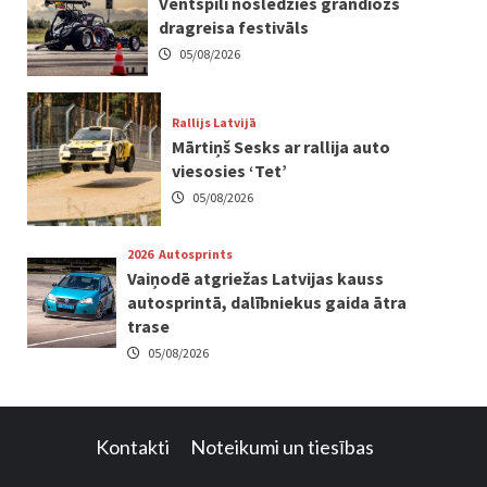
Ventspilī noslēdzies grandiozs
dragreisa festivāls
05/08/2026
Rallijs Latvijā
Mārtiņš Sesks ar rallija auto
viesosies ‘Tet’
05/08/2026
2026
Autosprints
Vaiņodē atgriežas Latvijas kauss
autosprintā, dalībniekus gaida ātra
trase
05/08/2026
Kontakti
Noteikumi un tiesības