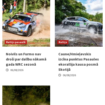
Rallijs pasaulē
Rallijs
Noivils un Furmo nav
Caune/Hmieļevskis
droši par dalību nākamā
izcīna punktus Pasaules
gada WRC sezonā
ekorallija kausa posmā
Skotijā
06/08/2026
06/08/2026