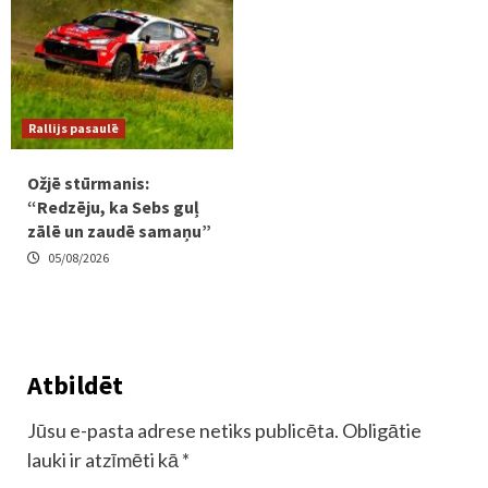
Rallijs pasaulē
Ožjē stūrmanis:
“Redzēju, ka Sebs guļ
zālē un zaudē samaņu”
05/08/2026
Atbildēt
Jūsu e-pasta adrese netiks publicēta.
Obligātie
lauki ir atzīmēti kā
*