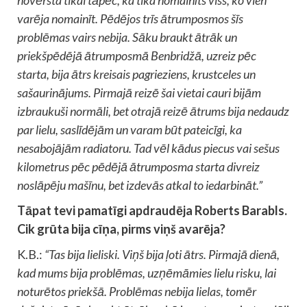
varēja nomainīt. Pēdējos trīs ātrumposmos šīs
problēmas vairs nebija. Sāku braukt ātrāk un
priekšpēdējā ātrumposmā Benbridžā, uzreiz pēc
starta, bija ātrs kreisais pagrieziens, krustceles un
sašaurinājums. Pirmajā reizē šai vietai cauri bijām
izbraukuši normāli, bet otrajā reizē ātrums bija nedaudz
par lielu, saslīdējām un varam būt pateicīgi, ka
nesabojājām radiatoru. Tad vēl kādus piecus vai sešus
kilometrus pēc pēdējā ātrumposma starta divreiz
noslāpēju mašīnu, bet izdevās atkal to iedarbināt.”
Tāpat tevi pamatīgi apdraudēja Roberts Barabls.
Cik grūta bija cīņa, pirms viņš avarēja?
K.B.:
“Tas bija lieliski. Viņš bija ļoti ātrs. Pirmajā dienā,
kad mums bija problēmas, uzņēmāmies lielu risku, lai
noturētos priekšā. Problēmas nebija lielas, tomēr