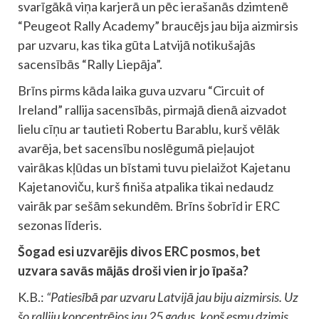
svarīgākā viņa karjerā un pēc ierašanās dzimtenē
“Peugeot Rally Academy” braucējs jau bija aizmirsis
par uzvaru, kas tika gūta Latvijā notikušajās
sacensībās “Rally Liepāja”.
Brīns pirms kāda laika guva uzvaru “Circuit of
Ireland” rallija sacensībās, pirmajā dienā aizvadot
lielu cīņu ar tautieti Robertu Barablu, kurš vēlāk
avarēja, bet sacensību noslēgumā pieļaujot
vairākas kļūdas un bīstami tuvu pielaižot Kajetanu
Kajetanoviču, kurš finiša atpalika tikai nedaudz
vairāk par sešām sekundēm. Brīns šobrīd ir ERC
sezonas līderis.
Šogad esi uzvarējis divos ERC posmos, bet
uzvara savās mājās droši vien ir jo īpaša?
K.B.:
“Patiesībā par uzvaru Latvijā jau biju aizmirsis. Uz
šo ralliju koncentrējos jau 25 gadus, kopš esmu dzimis,