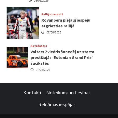
08/08/2026
Rallijs pasaulē
Rovanpera pieļauj iespēju
atgriezties rallijā
07/08/2026
Autošoseja
Valters Zviedris šonedēļ uz starta
prestižajās ‘Estonian Grand Prix’
sacīkstēs
07/08/2026
Kontakti
Noteikumi un tiesības
Reklāmas iespējas