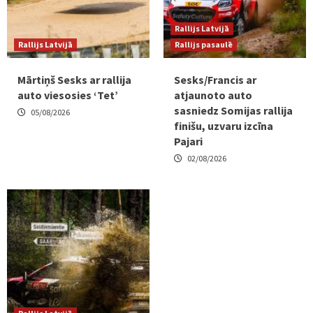
Rallijs Latvijā
Rallijs Latvijā
Rallijs pasaulē
Mārtiņš Sesks ar rallija
Sesks/Francis ar
auto viesosies ‘Tet’
atjaunoto auto
sasniedz Somijas rallija
05/08/2026
finišu, uzvaru izcīna
Pajari
02/08/2026