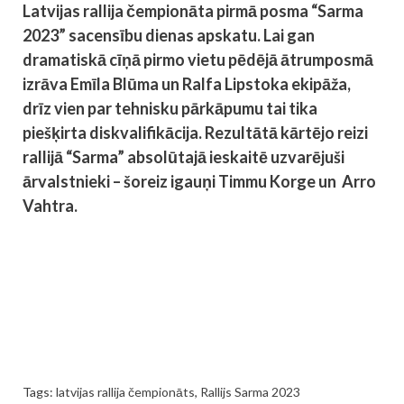
Latvijas rallija čempionāta pirmā posma “Sarma
2023” sacensību dienas apskatu. Lai gan
dramatiskā cīņā pirmo vietu pēdējā ātrumposmā
izrāva Emīla Blūma un Ralfa Lipstoka ekipāža,
drīz vien par tehnisku pārkāpumu tai tika
piešķirta diskvalifikācija. Rezultātā kārtējo reizi
rallijā “Sarma” absolūtajā ieskaitē uzvarējuši
ārvalstnieki – šoreiz igauņi Timmu Korge un Arro
Vahtra.
Tags:
latvijas rallija čempionāts
,
Rallijs Sarma 2023