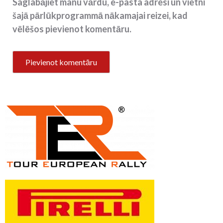
Saglabājiet manu vārdu, e-pasta adresi un vietni
šajā pārlūkprogrammā nākamajai reizei, kad
vēlēšos pievienot komentāru.