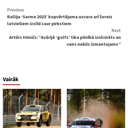
Continue
Previous
Rallija ‘Sarma 2023’ kopvērtējuma uzvara arī šoreiz
Reading
latviešiem izslīd caur pirkstiem
Next
Artūrs Himičs: “Avārijā ‘golfs’ tika pilnībā iznīcināts un
vairs nebūs izmantojams”
Vairāk