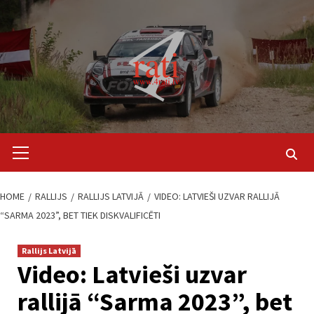
Skip
to
content
Primary
Menu
HOME
RALLIJS
RALLIJS LATVIJĀ
VIDEO: LATVIEŠI UZVAR RALLIJĀ
“SARMA 2023”, BET TIEK DISKVALIFICĒTI
Rallijs Latvijā
Video: Latvieši uzvar
rallijā “Sarma 2023”, bet