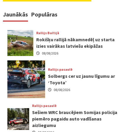
Jaunākās
Populāras
Rallijs Baltijā
Rokišķu rallijā nākamnedēļ uz starta
izies vairākas latviešu ekipāžas
08/08/2026
Rallijs pasaulē
Solbergs cer uz jaunu līgumu ar
‘Toyota’
08/08/2026
Rallijs pasaulē
Sešiem WRC braucējiem Somijas policija
piemēro pagaidu auto vadīšanas
aizliegumu