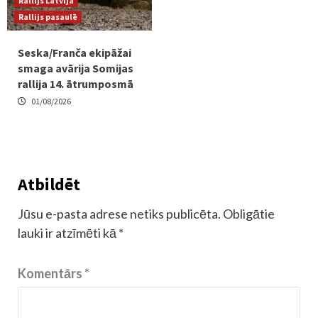
Rallijs Latvijā
Rallijs pasaulē
Seska/Franča ekipāžai
smaga avārija Somijas
rallija 14. ātrumposmā
01/08/2026
Atbildēt
Jūsu e-pasta adrese netiks publicēta.
Obligātie
lauki ir atzīmēti kā
*
Komentārs
*