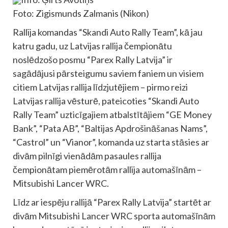
Foto: Zigismunds Zalmanis (Nikon)
Rallija komandas “Skandi Auto Rally Team”, kā jau
katru gadu, uz Latvijas rallija čempionātu
noslēdzošo posmu “Parex Rally Latvija” ir
sagādājusi pārsteigumu saviem faniem un visiem
citiem Latvijas rallija līdzjutējiem – pirmo reizi
Latvijas rallija vēsturē, pateicoties “Skandi Auto
Rally Team” uzticīgajiem atbalstītājiem “GE Money
Bank”, “Pata AB”, “Baltijas Apdrošināšanas Nams”,
“Castrol” un “Vianor”, komanda uz starta stāsies ar
divām pilnīgi vienādām pasaules rallija
čempionātam piemērotām rallija automašīnām –
Mitsubishi Lancer WRC.
Līdz ar iespēju rallijā “Parex Rally Latvija” startēt ar
divām Mitsubishi Lancer WRC sporta automašīnām