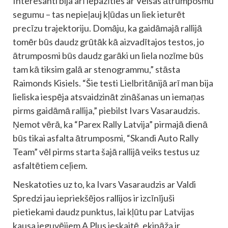
Interesanti bija arī iepazīties ar Velsas ātrumposmu
segumu – tas nepieļauj kļūdas un liek ieturēt
precīzu trajektoriju. Domāju, ka gaidāmajā rallijā
tomēr būs daudz grūtāk kā aizvadītajos testos, jo
ātrumposmi būs daudz garāki un liela nozīme būs
tam kā tiksim galā ar stenogrammu,” stāsta
Raimonds Kisiels. “Šie testi Lielbritānijā arī man bija
lieliska iespēja atsvaidzināt zināšanas un iemaņas
pirms gaidāmā rallija,” piebilst Ivars Vasaraudzis.
Ņemot vērā, ka “Parex Rally Latvija” pirmajā dienā
būs tikai asfalta ātrumposmi, “Skandi Auto Rally
Team” vēl pirms starta šajā rallijā veiks testus uz
asfaltētiem ceļiem.
Neskatoties uz to, ka Ivars Vasaraudzis ar Valdi
Spredzi jau iepriekšējos rallijos ir izcīnījuši
pietiekami daudz punktus, lai kļūtu par Latvijas
kausa ieguvējiem A Plus ieskaitē, ekipāža ir