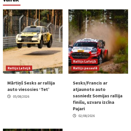
Rallijs Latvijā
Rallijs Latvijā
Rallijs pasaulē
Mārtiņš Sesks ar rallija
Sesks/Francis ar
auto viesosies ‘Tet’
atjaunoto auto
sasniedz Somijas rallija
05/08/2026
finišu, uzvaru izcīna
Pajari
02/08/2026