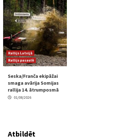
Rallijs Latvijā
Rallijs pasaulē
Seska/Franča ekipāžai
smaga avārija Somijas
rallija 14. ātrumposmā
01/08/2026
Atbildēt