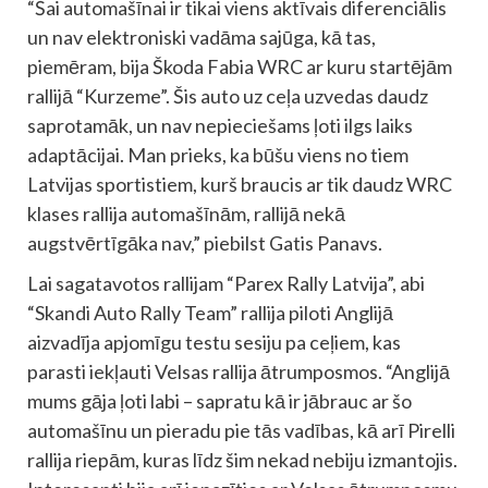
“Šai automašīnai ir tikai viens aktīvais diferenciālis
un nav elektroniski vadāma sajūga, kā tas,
piemēram, bija Škoda Fabia WRC ar kuru startējām
rallijā “Kurzeme”. Šis auto uz ceļa uzvedas daudz
saprotamāk, un nav nepieciešams ļoti ilgs laiks
adaptācijai. Man prieks, ka būšu viens no tiem
Latvijas sportistiem, kurš braucis ar tik daudz WRC
klases rallija automašīnām, rallijā nekā
augstvērtīgāka nav,” piebilst Gatis Panavs.
Lai sagatavotos rallijam “Parex Rally Latvija”, abi
“Skandi Auto Rally Team” rallija piloti Anglijā
aizvadīja apjomīgu testu sesiju pa ceļiem, kas
parasti iekļauti Velsas rallija ātrumposmos. “Anglijā
mums gāja ļoti labi – sapratu kā ir jābrauc ar šo
automašīnu un pieradu pie tās vadības, kā arī Pirelli
rallija riepām, kuras līdz šim nekad nebiju izmantojis.