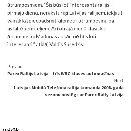
ātrumposmiem. “Šis būs ļoti interesants rallijs –
pirmajā dienā, neraksturīgi Latvijas rallijiem, iekļauti
vairāk kā piecpadsmit kilometri ātrumposmu pa
asfaltētiem ceļiem. Arī otrajā dienā klasiskie
ātrumposmi Madonas apkārtnē būs ļoti
interesanti,” atklāj Valdis Spredzis.
Continue
Previous
Parex Rallijs Latvija – trīs WRC klases automašīnas
Reading
Next
Latvijas Mobilā Telefona rallija komanda 2008. gada
sezonu noslēgs ar Parex Rally Latvija
Vairāk