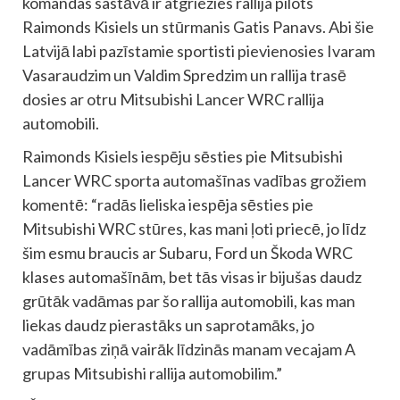
komandas sastāvā ir atgriezies rallija pilots
Raimonds Kisiels un stūrmanis Gatis Panavs. Abi šie
Latvijā labi pazīstamie sportisti pievienosies Ivaram
Vasaraudzim un Valdim Spredzim un rallija trasē
dosies ar otru Mitsubishi Lancer WRC rallija
automobili.
Raimonds Kisiels iespēju sēsties pie Mitsubishi
Lancer WRC sporta automašīnas vadības grožiem
komentē: “radās lieliska iespēja sēsties pie
Mitsubishi WRC stūres, kas mani ļoti priecē, jo līdz
šim esmu braucis ar Subaru, Ford un Škoda WRC
klases automašīnām, bet tās visas ir bijušas daudz
grūtāk vadāmas par šo rallija automobili, kas man
liekas daudz pierastāks un saprotamāks, jo
vadāmības ziņā vairāk līdzinās manam vecajam A
grupas Mitsubishi rallija automobilim.”