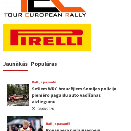
Jaunākās
Populāras
Rallijs pasaulē
Sešiem WRC braucējiem Somijas policija
piemēro pagaidu auto vadīšanas
aizliegumu
08/08/2026
Rallijs pasaulē
Rovanpera pieļauj iespēju