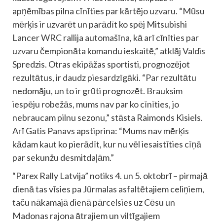
apņēmības pilna cīnīties par kārtējo uzvaru. “Mūsu
mērķis ir uzvarēt un parādīt ko spēj Mitsubishi
Lancer WRC rallija automašīna, kā arī cīnīties par
uzvaru čempionāta komandu ieskaitē,” atklāj Valdis
Spredzis. Otras ekipāžas sportisti, prognozējot
rezultātus, ir daudz piesardzīgāki. “Par rezultātu
nedomāju, un to ir grūti prognozēt. Brauksim
iespēju robežās, mums nav par ko cīnīties, jo
nebraucam pilnu sezonu,” stāsta Raimonds Kisiels.
Arī Gatis Panavs apstiprina: “Mums nav mērķis
kādam kaut ko pierādīt, kur nu vēl iesaistīties cīņā
par sekunžu desmitdaļām.”
“Parex Rally Latvija” notiks 4. un 5. oktobrī – pirmajā
dienā tas vīsies pa Jūrmalas asfaltētajiem celiņiem,
taču nākamajā dienā pārcelsies uz Cēsu un
Madonas rajona ātrajiem un viltīgajiem