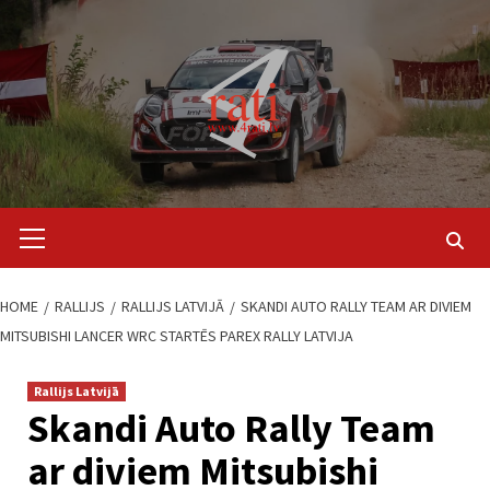
Skip
to
content
Primary
Menu
HOME
RALLIJS
RALLIJS LATVIJĀ
SKANDI AUTO RALLY TEAM AR DIVIEM
MITSUBISHI LANCER WRC STARTĒS PAREX RALLY LATVIJA
Rallijs Latvijā
Skandi Auto Rally Team
ar diviem Mitsubishi