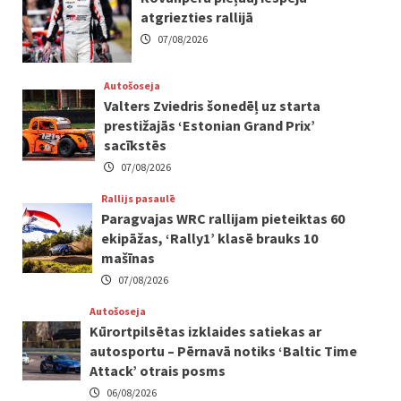
atgriezties rallijā
07/08/2026
Autošoseja
Valters Zviedris šonedēļ uz starta
prestižajās ‘Estonian Grand Prix’
sacīkstēs
07/08/2026
Rallijs pasaulē
Paragvajas WRC rallijam pieteiktas 60
ekipāžas, ‘Rally1’ klasē brauks 10
mašīnas
07/08/2026
Autošoseja
Kūrortpilsētas izklaides satiekas ar
autosportu – Pērnavā notiks ‘Baltic Time
Attack’ otrais posms
06/08/2026