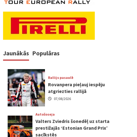
Jaunākās
Populāras
Rallijs pasaulē
Rovanpera pieļauj iespēju
atgriezties rallijā
07/08/2026
Autošoseja
Valters Zviedris šonedēļ uz starta
prestižajās ‘Estonian Grand Prix’
sacīkstēs