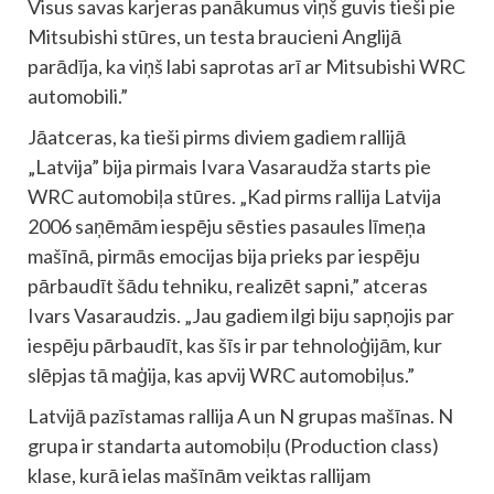
Visus savas karjeras panākumus viņš guvis tieši pie
Mitsubishi stūres, un testa braucieni Anglijā
parādīja, ka viņš labi saprotas arī ar Mitsubishi WRC
automobili.”
Jāatceras, ka tieši pirms diviem gadiem rallijā
„Latvija” bija pirmais Ivara Vasaraudža starts pie
WRC automobiļa stūres. „Kad pirms rallija Latvija
2006 saņēmām iespēju sēsties pasaules līmeņa
mašīnā, pirmās emocijas bija prieks par iespēju
pārbaudīt šādu tehniku, realizēt sapni,” atceras
Ivars Vasaraudzis. „Jau gadiem ilgi biju sapņojis par
iespēju pārbaudīt, kas šīs ir par tehnoloģijām, kur
slēpjas tā maģija, kas apvij WRC automobiļus.”
Latvijā pazīstamas rallija A un N grupas mašīnas. N
grupa ir standarta automobiļu (Production class)
klase, kurā ielas mašīnām veiktas rallijam