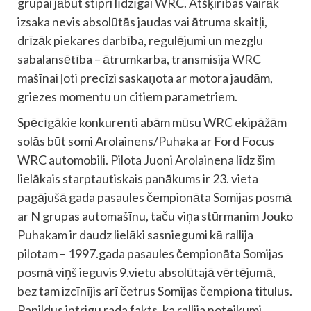
grupai jābūt stipri līdzīgai WRC. Atšķirības vairāk
izsaka nevis absolūtās jaudas vai ātruma skaitļi,
drīzāk piekares darbība, regulējumi un mezglu
sabalansētība – ātrumkarba, transmisija WRC
mašīnai ļoti precīzi saskaņota ar motora jaudām,
griezes momentu un citiem parametriem.
Spēcīgākie konkurenti abām mūsu WRC ekipāžām
solās būt somi Arolainens/Puhaka ar Ford Focus
WRC automobili. Pilota Juoni Arolainena līdz šim
lielākais starptautiskais panākums ir 23. vieta
pagājušā gada pasaules čempionāta Somijas posmā
ar N grupas automašīnu, taču viņa stūrmanim Jouko
Puhakam ir daudz lielāki sasniegumi kā rallija
pilotam – 1997.gada pasaules čempionāta Somijas
posmā viņš ieguvis 9.vietu absolūtajā vērtējumā,
bez tam izcīnījis arī četrus Somijas čempiona titulus.
Papildus intrigu rada fakts, ka rallija noteikumi