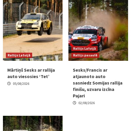
Rallijs Latvijā
Rallijs Latvijā
Rallijs pasaulē
Mārtiņš Sesks ar rallija
Sesks/Francis ar
auto viesosies ‘Tet’
atjaunoto auto
sasniedz Somijas rallija
05/08/2026
finišu, uzvaru izcīna
Pajari
02/08/2026