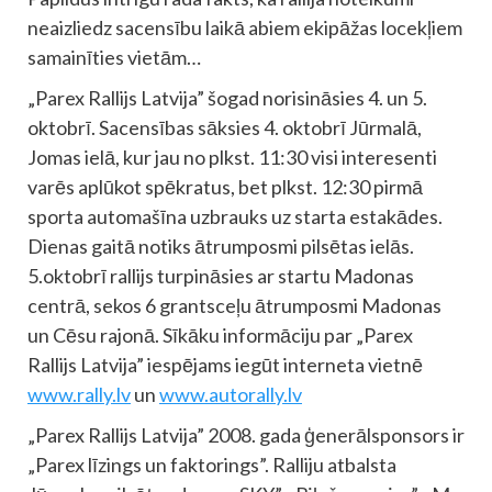
neaizliedz sacensību laikā abiem ekipāžas locekļiem
samainīties vietām…
„Parex Rallijs Latvija” šogad norisināsies 4. un 5.
oktobrī. Sacensības sāksies 4. oktobrī Jūrmalā,
Jomas ielā, kur jau no plkst. 11:30 visi interesenti
varēs aplūkot spēkratus, bet plkst. 12:30 pirmā
sporta automašīna uzbrauks uz starta estakādes.
Dienas gaitā notiks ātrumposmi pilsētas ielās.
5.oktobrī rallijs turpināsies ar startu Madonas
centrā, sekos 6 grantsceļu ātrumposmi Madonas
un Cēsu rajonā. Sīkāku informāciju par „Parex
Rallijs Latvija” iespējams iegūt interneta vietnē
www.rally.lv
un
www.autorally.lv
„Parex Rallijs Latvija” 2008. gada ģenerālsponsors ir
„Parex līzings un faktorings”. Ralliju atbalsta