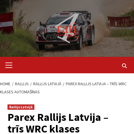
Skip
to
content
Primary
Menu
HOME
RALLIJS
RALLIJS LATVIJĀ
PAREX RALLIJS LATVIJA – TRĪS WRC
KLASES AUTOMAŠĪNAS
Rallijs Latvijā
Parex Rallijs Latvija –
trīs WRC klases