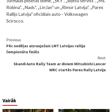
Jūrmalas pilsētas dome, „SKY”, „Biļešu serviss”, „Ms.
Robina”, „Nads”, „LinJan” un „Rimor Latvija”. „Parex
Rallijs Latvija” oficiālais auto – Volkswagen
Scirocco.
Continue
Previous
Pēc nedēļas aizraujošais LMT Latvijas rallija
Reading
čempionāta fināls
Next
Skandi Auto Rally Team ar diviem Mitsubishi Lancer
WRC startēs Parex Rally Latvija
Vairāk