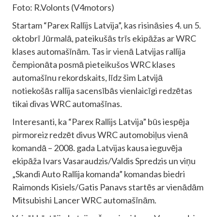
Foto: R.Volonts (V4motors)
Startam “Parex Rallijs Latvija”, kas risināsies 4. un 5.
oktobrī Jūrmalā, pateikušās trīs ekipāžas ar WRC
klases automašīnām. Tas ir vienā Latvijas rallija
čempionāta posmā pieteikušos WRC klases
automašīnu rekordskaits, līdz šim Latvijā
notiekošās rallija sacensībās vienlaicīgi redzētas
tikai divas WRC automašīnas.
Interesanti, ka “Parex Rallijs Latvija” būs iespēja
pirmoreiz redzēt divus WRC automobiļus vienā
komandā – 2008. gada Latvijas kausa ieguvēja
ekipāža Ivars Vasaraudzis/Valdis Spredzis un viņu
„Skandi Auto Rallija komanda” komandas biedri
Raimonds Kisiels/Gatis Panavs startēs ar vienādām
Mitsubishi Lancer WRC automašīnām.