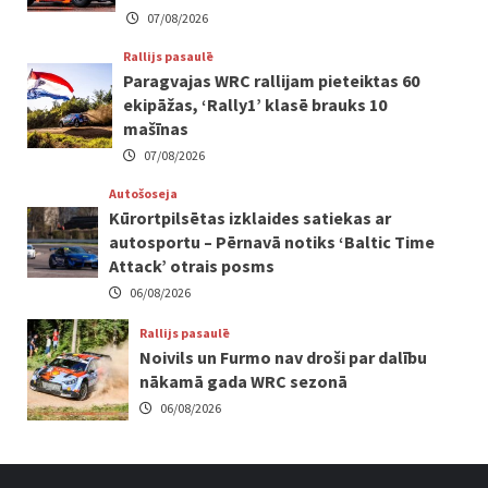
07/08/2026
Rallijs pasaulē
Paragvajas WRC rallijam pieteiktas 60
ekipāžas, ‘Rally1’ klasē brauks 10
mašīnas
07/08/2026
Autošoseja
Kūrortpilsētas izklaides satiekas ar
autosportu – Pērnavā notiks ‘Baltic Time
Attack’ otrais posms
06/08/2026
Rallijs pasaulē
Noivils un Furmo nav droši par dalību
nākamā gada WRC sezonā
06/08/2026