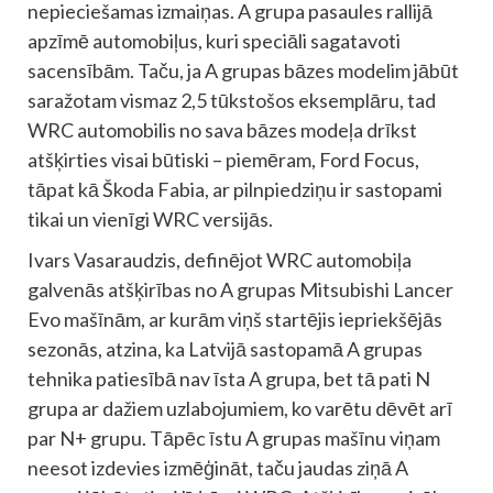
nepieciešamas izmaiņas. A grupa pasaules rallijā
apzīmē automobiļus, kuri speciāli sagatavoti
sacensībām. Taču, ja A grupas bāzes modelim jābūt
saražotam vismaz 2,5 tūkstošos eksemplāru, tad
WRC automobilis no sava bāzes modeļa drīkst
atšķirties visai būtiski – piemēram, Ford Focus,
tāpat kā Škoda Fabia, ar pilnpiedziņu ir sastopami
tikai un vienīgi WRC versijās.
Ivars Vasaraudzis, definējot WRC automobiļa
galvenās atšķirības no A grupas Mitsubishi Lancer
Evo mašīnām, ar kurām viņš startējis iepriekšējās
sezonās, atzina, ka Latvijā sastopamā A grupas
tehnika patiesībā nav īsta A grupa, bet tā pati N
grupa ar dažiem uzlabojumiem, ko varētu dēvēt arī
par N+ grupu. Tāpēc īstu A grupas mašīnu viņam
neesot izdevies izmēģināt, taču jaudas ziņā A