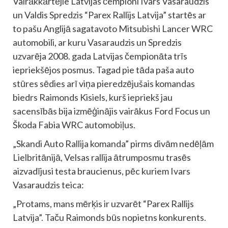
Vairākkārtējie Latvijas čempioni Ivars Vasaraudzis
un Valdis Spredzis “Parex Rallijs Latvija” startēs ar
to pašu Anglijā sagatavoto Mitsubishi Lancer WRC
automobili, ar kuru Vasaraudzis un Spredzis
uzvarēja 2008. gada Latvijas čempionāta trīs
iepriekšējos posmus. Tagad pie tāda paša auto
stūres sēdies arī viņa pieredzējušais komandas
biedrs Raimonds Kisiels, kurš iepriekš jau
sacensībās bija izmēģinājis vairākus Ford Focus un
Škoda Fabia WRC automobiļus.
„Skandi Auto Rallija komanda” pirms divām nedēļām
Lielbritānijā, Velsas rallija ātrumposmu trasēs
aizvadījusi testa braucienus, pēc kuriem Ivars
Vasaraudzis teica:
„Protams, mans mērķis ir uzvarēt “Parex Rallijs
Latvija”. Taču Raimonds būs nopietns konkurents.