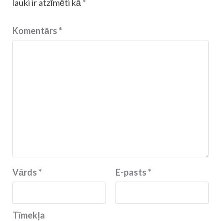
lauki ir atzīmēti kā
*
Komentārs
*
Vārds
*
E-pasts
*
Tīmekļa