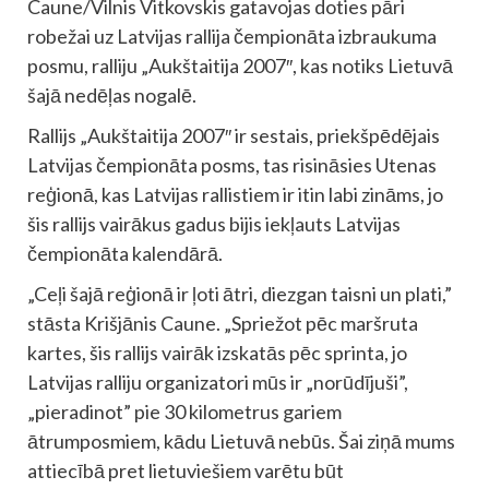
Caune/Vilnis Vitkovskis gatavojas doties pāri
robežai uz Latvijas rallija čempionāta izbraukuma
posmu, ralliju „Aukštaitija 2007″, kas notiks Lietuvā
šajā nedēļas nogalē.
Rallijs „Aukštaitija 2007″ ir sestais, priekšpēdējais
Latvijas čempionāta posms, tas risināsies Utenas
reģionā, kas Latvijas rallistiem ir itin labi zināms, jo
šis rallijs vairākus gadus bijis iekļauts Latvijas
čempionāta kalendārā.
„Ceļi šajā reģionā ir ļoti ātri, diezgan taisni un plati,”
stāsta Krišjānis Caune. „Spriežot pēc maršruta
kartes, šis rallijs vairāk izskatās pēc sprinta, jo
Latvijas ralliju organizatori mūs ir „norūdījuši”,
„pieradinot” pie 30 kilometrus gariem
ātrumposmiem, kādu Lietuvā nebūs. Šai ziņā mums
attiecībā pret lietuviešiem varētu būt