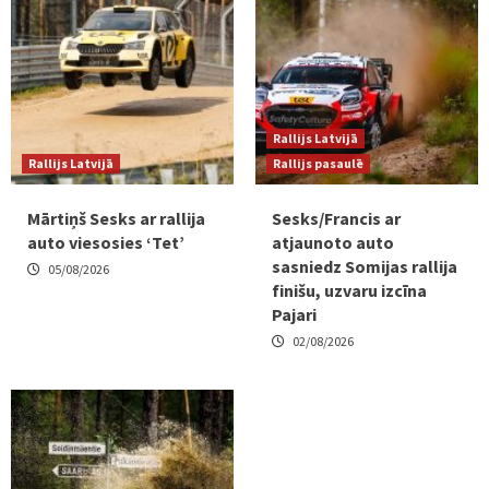
Rallijs Latvijā
Rallijs Latvijā
Rallijs pasaulē
Mārtiņš Sesks ar rallija
Sesks/Francis ar
auto viesosies ‘Tet’
atjaunoto auto
sasniedz Somijas rallija
05/08/2026
finišu, uzvaru izcīna
Pajari
02/08/2026