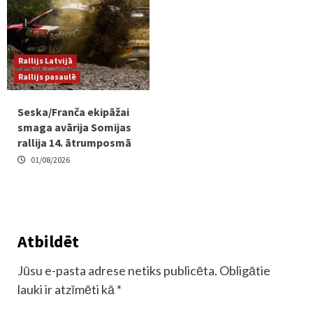
Rallijs Latvijā
Rallijs pasaulē
Seska/Franča ekipāžai
smaga avārija Somijas
rallija 14. ātrumposmā
01/08/2026
Atbildēt
Jūsu e-pasta adrese netiks publicēta.
Obligātie
lauki ir atzīmēti kā
*