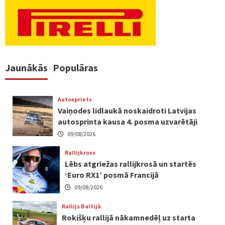
Jaunākās
Populāras
Autosprints
Vaiņodes lidlaukā noskaidroti Latvijas
autosprinta kausa 4. posma uzvarētāji
09/08/2026
Rallijkross
Lēbs atgriežas rallijkrosā un startēs
‘Euro RX1’ posmā Francijā
09/08/2026
Rallijs Baltijā
Rokišķu rallijā nākamnedēļ uz starta