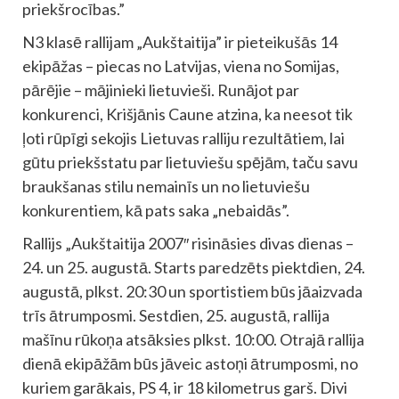
priekšrocības.”
N3 klasē rallijam „Aukštaitija” ir pieteikušās 14
ekipāžas – piecas no Latvijas, viena no Somijas,
pārējie – mājinieki lietuvieši. Runājot par
konkurenci, Krišjānis Caune atzina, ka neesot tik
ļoti rūpīgi sekojis Lietuvas ralliju rezultātiem, lai
gūtu priekšstatu par lietuviešu spējām, taču savu
braukšanas stilu nemainīs un no lietuviešu
konkurentiem, kā pats saka „nebaidās”.
Rallijs „Aukštaitija 2007″ risināsies divas dienas –
24. un 25. augustā. Starts paredzēts piektdien, 24.
augustā, plkst. 20:30 un sportistiem būs jāaizvada
trīs ātrumposmi. Sestdien, 25. augustā, rallija
mašīnu rūkoņa atsāksies plkst. 10:00. Otrajā rallija
dienā ekipāžām būs jāveic astoņi ātrumposmi, no
kuriem garākais, PS 4, ir 18 kilometrus garš. Divi