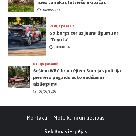
izies vairākas latviešu ekipāžas
08/08/2026
Rallijs pasaulē
Solbergs cer uz jaunu līgumu ar
‘Toyota’
08/08/2026
Rallijs pasaulē
Sešiem WRC braucējiem Somijas policija
piemēro pagaidu auto vadīšanas
aizliegumu
08/08/2026
Kontakti
Noteikumi un tiesības
Reklāmas iespējas