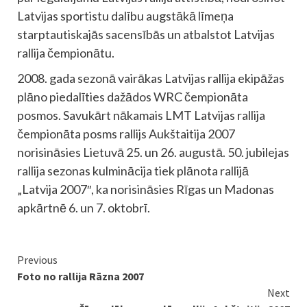
Latvijas sportistu dalību augstākā līmeņa
starptautiskajās sacensībās un atbalstot Latvijas
rallija čempionātu.
2008. gada sezonā vairākas Latvijas rallija ekipāžas
plāno piedalīties dažādos WRC čempionāta
posmos. Savukārt nākamais LMT Latvijas rallija
čempionāta posms rallijs Aukštaitija 2007
norisināsies Lietuvā 25. un 26. augustā. 50. jubilejas
rallija sezonas kulminācija tiek plānota rallijā
„Latvija 2007″, ka norisināsies Rīgas un Madonas
apkārtnē 6. un 7. oktobrī.
Continue
Previous
Foto no rallija Rāzna 2007
Reading
Next