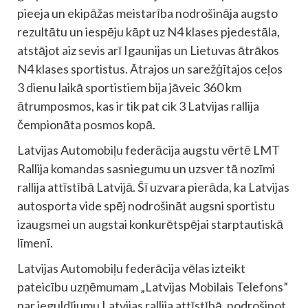
pieeja un ekipāžas meistarība nodrošināja augsto
rezultātu un iespēju kāpt uz N4 klases pjedestāla,
atstājot aiz sevis arī Igaunijas un Lietuvas ātrākos
N4 klases sportistus. Ātrajos un sarežģītajos ceļos
3 dienu laikā sportistiem bija jāveic 360 km
ātrumposmos, kas ir tik pat cik 3 Latvijas rallija
čempionāta posmos kopā.
Latvijas Automobiļu federācija augstu vērtē LMT
Rallija komandas sasniegumu un uzsver tā nozīmi
rallija attīstībā Latvijā. Šī uzvara pierāda, ka Latvijas
autosporta vide spēj nodrošināt augsni sportistu
izaugsmei un augstai konkurētspējai starptautiskā
līmenī.
Latvijas Automobiļu federācija vēlas izteikt
pateicību uzņēmumam „Latvijas Mobilais Telefons”
par ieguldījumu Latvijas rallija attīstībā, nodrošinot