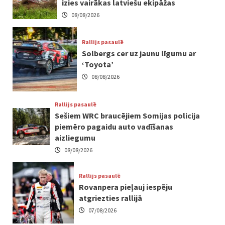
izies vairākas latviešu ekipāžas
08/08/2026
Rallijs pasaulē
Solbergs cer uz jaunu līgumu ar
‘Toyota’
08/08/2026
Rallijs pasaulē
Sešiem WRC braucējiem Somijas policija
piemēro pagaidu auto vadīšanas
aizliegumu
08/08/2026
Rallijs pasaulē
Rovanpera pieļauj iespēju
atgriezties rallijā
07/08/2026