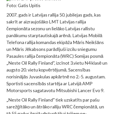
Foto: Gatis Upitis
2007. gads ir Latvijas rallija 50. jubilejas gads, kas
sakrīt ar aizraujošāko LMT Latvijas rallija
čempionāta sezonu un lielāko Latvijas rallistu
panākumu starptautiskajā arēnā. Latvijas Mobilā
Telefona rallija komandas ekipāža Māris Neikšāns
un Māris Jēkabsons parādījuši izcilu sniegumu
Pasaules rallija čempionāta (WRC) Somijas posmā
„Neste Oil Rally Finland”, izcīnot 3.vietu N4 klasē un
augsto 20. vietu kopvērtējumā. Sacensības
norisinājās Juvaskulas apkārtnē no 2.-5. augustam.
Sportisti sacensībās startēja ar Latvijā AMP
Motorsports sagatavotu Mitsubishi Lancer Evo 9.
„Neste Oil Rally Finland” tiek uzskatīts par pašu
sarežģītāko un ātrāko ralliju WRC čempionātā, un
tā 55 gadus ilgajā vēsturē tikai trijiem ne-