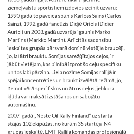
ziemeļvalstu sportistiem izdevies izcīnīt uzvaru:
1990.gadā to paveica spānis Karloss Sains (Carlos
Sainz), 1992.gadā fancūzis Didjē Oriols (Didier
Auriol) un 2003.gadā uzvarēja igaunis Marko
Martins (Markko Martin). Arī citās sacensību
ieskaites grupās pārsvarā dominē vietējie braucēji,
jo, lai ātri brauktu Somijas sarežģītajos ceļos, ir
jābūt vietējam, kas pilnībā izprot šo ceļu specifiku
un tos labi pārzina. Liela nozīme Somijas rallijā ir
spējai koncentrēties un braukt izvēlētā režīmā, jo,
ņemot vērā specifiskos un ātros ceļus, jebkura
kļūda var maksāt izstāšanos un sabojātu
automašīnu.
2007. gadā „Neste Oil Rally Finland” uz starta
stājās 102 ekipāžas, no kurām 35 startēja N4
grupas ieskaitē. LMT Rallija komandas profesionālā