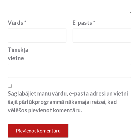
Vārds
*
E-pasts
*
Tīmekļa
vietne
Saglabājiet manu vārdu, e-pasta adresi un vietni
šajā pārlūkprogrammā nākamajai reizei, kad
vēlēšos pievienot komentāru.