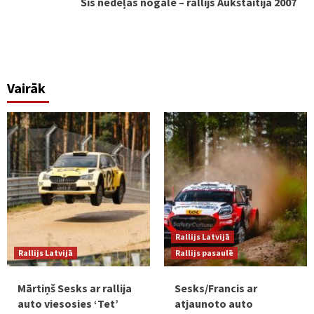
Šīs nedēļas nogalē – rallijs Aukštaitija 2007
Vairāk
Rallijs Latvijā
Rallijs Latvijā
Rallijs pasaulē
Mārtiņš Sesks ar rallija
Sesks/Francis ar
auto viesosies ‘Tet’
atjaunoto auto