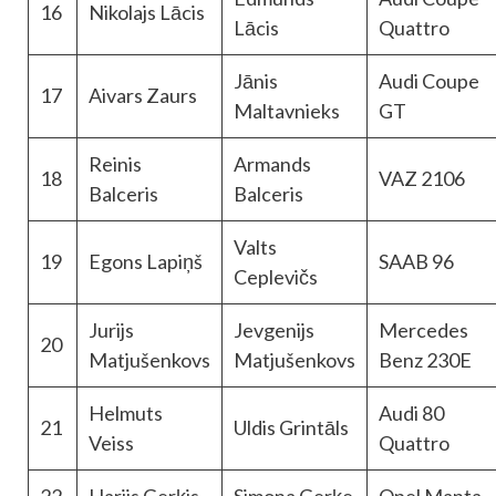
16
Nikolajs Lācis
Lācis
Quattro
Jānis
Audi Coupe
17
Aivars Zaurs
Maltavnieks
GT
Reinis
Armands
18
VAZ 2106
Balceris
Balceris
Valts
19
Egons Lapiņš
SAAB 96
Ceplevičs
Jurijs
Jevgenijs
Mercedes
20
Matjušenkovs
Matjušenkovs
Benz 230E
Helmuts
Audi 80
21
Uldis Grintāls
Veiss
Quattro
22
Harijs Gerķis
Simona Gerķe
Opel Manta