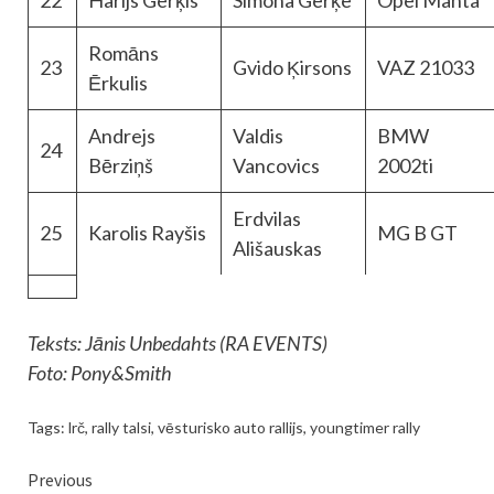
Romāns
23
Gvido Ķirsons
VAZ 21033
Ērkulis
Andrejs
Valdis
BMW
24
Bērziņš
Vancovics
2002ti
Erdvilas
25
Karolis Rayšis
MG B GT
Ališauskas
Teksts: Jānis Unbedahts (RA EVENTS)
Foto: Pony&Smith
Tags:
lrč
,
rally talsi
,
vēsturisko auto rallijs
,
youngtimer rally
Continue
Previous