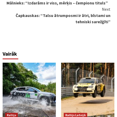
Mālnieks: “Izdarāms ir viss, mērķis – čempionu tituls”
Reading
Next
Čapkauskas: “Talsu ātrumposmi ir ātri, bīstami un
tehniski sarežģīti”
Vairāk
Rallijs
Rallijs Latvijā