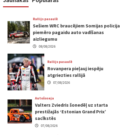
Rallijs pasaulē
Sešiem WRC braucējiem Somijas policija
piemēro pagaidu auto vadīšanas
aizliegumu
08/08/2026
Rallijs pasaulē
Rovanpera pieļauj iespēju
atgriezties rallijā
07/08/2026
Autošoseja
Valters Zviedris šonedēļ uz starta
prestižajās ‘Estonian Grand Prix’
sacīkstēs
07/08/2026