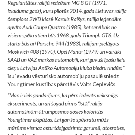
Regularitātes rallijā redzēsim MG B GT (1971.
izlaiduma gads), kuru pilotēs 2014. gada Lietuvas rallija
čempions 2WD klasē Karolis Raišys, rallija leģendām
apvīto Audi Coupe Quattro (1985), bet senākais no
visiem spēkratiem būs 1968. gada Triumph GT6. Uz
starta būs arī Porsche 944 (1983), rallijam pielāgots
Moskvich 408 (1970), Opel Manta (1979) un vairāki
SAAB un VAZ markas automobiļi, kuri guvuši īpašu lielu
cieņu Latvijas Antīko Automobiļu kluba biedru rindās!”
īsu ievadu vēsturisko automobiļu pasaulē sniedz
Youngtimer kustības pārstāvis Valts Ceplevičs.
“Man ir liels gandarījums, ka pērn izdevās veiksmīgs
eksperiments, un arī šogad pirms “īstā” rallija
automašīnām ātrumposmos dosies kolorītās
Youngtimer ekipāžas. Lai gan šo spēkratu mūžs
mērāms vismaz ceturtdaļgadsimta garumā, atceroties,