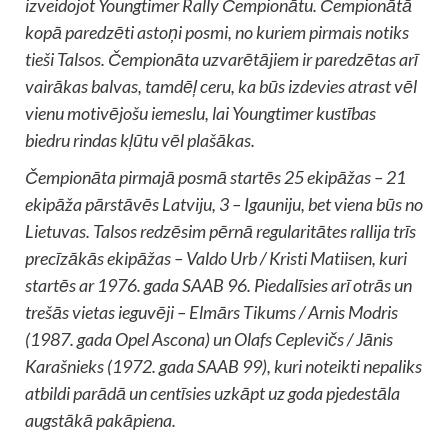
izveidojot Youngtimer Rally Čempionātu. Čempionātā
kopā paredzēti astoņi posmi, no kuriem pirmais notiks
tieši Talsos. Čempionāta uzvarētājiem ir paredzētas arī
vairākas balvas, tamdēļ ceru, ka būs izdevies atrast vēl
vienu motivējošu iemeslu, lai Youngtimer kustības
biedru rindas kļūtu vēl plašākas.
Čempionāta pirmajā posmā startēs 25 ekipāžas – 21
ekipāža pārstāvēs Latviju, 3 – Igauniju, bet viena būs no
Lietuvas. Talsos redzēsim pērnā regularitātes rallija trīs
precīzākās ekipāžas – Valdo Urb / Kristi Matiisen, kuri
startēs ar 1976. gada SAAB 96. Piedalīsies arī otrās un
trešās vietas ieguvēji – Elmārs Tikums / Arnis Modris
(1987. gada Opel Ascona) un Olafs Ceplevičs / Jānis
Karašnieks (1972. gada SAAB 99), kuri noteikti nepaliks
atbildi parādā un centīsies uzkāpt uz goda pjedestāla
augstākā pakāpiena.