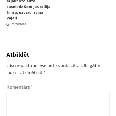
atjaunoto auto
sasniedz Somijas rallija
finišu, uzvaru izcīna
Pajari
02/08/2026
Atbildēt
Jūsu e-pasta adrese netiks publicēta.
Obligātie
lauki ir atzīmēti kā
*
Komentārs
*