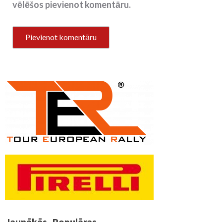
vēlēšos pievienot komentāru.
Jaunākās
Populāras