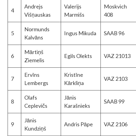
Andrejs
Valerijs
Moskvich
4
Višņauskas
Marmišs
408
Normunds
5
Ingus Mikuda
SAAB 96
Kalvāns
Mārtiņš
6
Egils Olekts
VAZ 21013
Ziemelis
Ervīns
Kristīne
7
VAZ 2103
Lembergs
Kārkliņa
Olafs
Jānis
8
SAAB 99
Ceplevičs
Karašnieks
Jānis
9
Andris Pāpe
VAZ 2106
Kundziņš