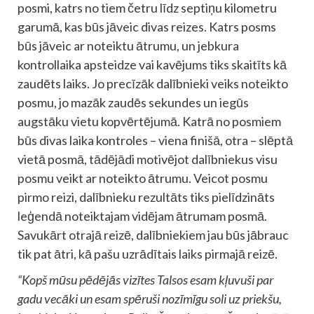
posmi, katrs no tiem četru līdz septiņu kilometru
garumā, kas būs jāveic divas reizes. Katrs posms
būs jāveic ar noteiktu ātrumu, un jebkura
kontrollaika apsteidze vai kavējums tiks skaitīts kā
zaudēts laiks. Jo precīzāk dalībnieki veiks noteikto
posmu, jo mazāk zaudēs sekundes un iegūs
augstāku vietu kopvērtējumā. Katrā no posmiem
būs divas laika kontroles – viena finišā, otra – slēptā
vietā posmā, tādējādi motivējot dalībniekus visu
posmu veikt ar noteikto ātrumu. Veicot posmu
pirmo reizi, dalībnieku rezultāts tiks pielīdzināts
leģendā noteiktajam vidējam ātrumam posmā.
Savukārt otrajā reizē, dalībniekiem jau būs jābrauc
tik pat ātri, kā pašu uzrādītais laiks pirmajā reizē.
“Kopš mūsu pēdējās vizītes Talsos esam kļuvuši par
gadu vecāki un esam spēruši nozīmīgu soli uz priekšu,