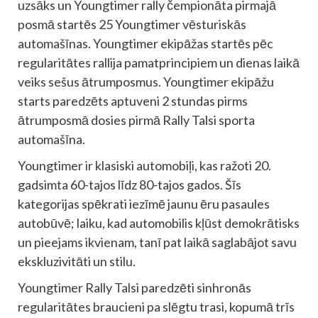
uzsāks un Youngtimer rally čempionāta pirmajā
posmā startēs 25 Youngtimer vēsturiskās
automašīnas. Youngtimer ekipāžas startēs pēc
regularitātes rallija pamatprincipiem un dienas laikā
veiks sešus ātrumposmus. Youngtimer ekipāžu
starts paredzēts aptuveni 2 stundas pirms
ātrumposmā dosies pirmā Rally Talsi sporta
automašīna.
Youngtimer ir klasiski automobiļi, kas ražoti 20.
gadsimta 60-tajos līdz 80-tajos gados. Šīs
kategorijas spēkrati iezīmē jaunu ēru pasaules
autobūvē; laiku, kad automobilis kļūst demokrātisks
un pieejams ikvienam, tanī pat laikā saglabājot savu
ekskluzivitāti un stilu.
Youngtimer Rally Talsi paredzēti sinhronās
regularitātes braucieni pa slēgtu trasi, kopumā trīs