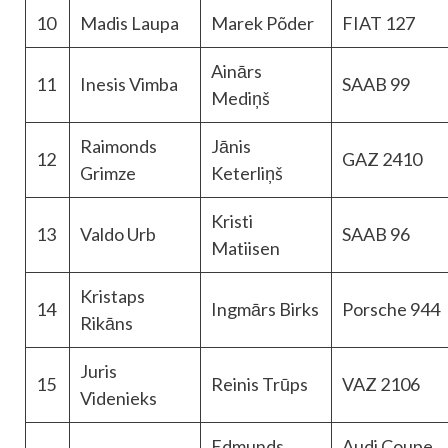
10
Madis Laupa
Marek Põder
FIAT 127
Ainārs
11
Inesis Vimba
SAAB 99
Mediņš
Raimonds
Jānis
12
GAZ 2410
Grimze
Keterliņš
Kristi
13
Valdo Urb
SAAB 96
Matiisen
Kristaps
14
Ingmārs Birks
Porsche 944
Rikāns
Juris
15
Reinis Trūps
VAZ 2106
Videnieks
Edmunds
Audi Coupe