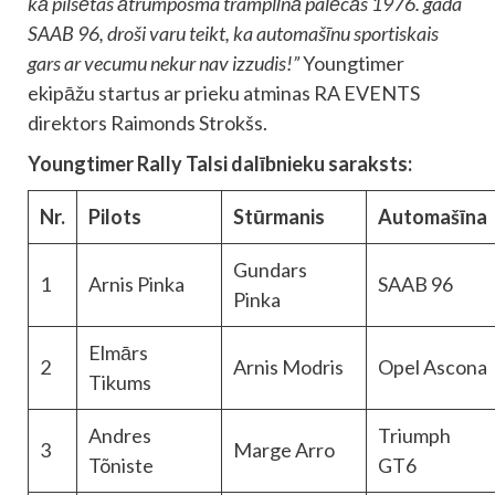
kā pilsētas ātrumposma tramplīnā palēcās 1976. gada
SAAB 96, droši varu teikt, ka automašīnu sportiskais
gars ar vecumu nekur nav izzudis!”
Youngtimer
ekipāžu startus ar prieku atminas RA EVENTS
direktors Raimonds Strokšs.
Youngtimer Rally Talsi dalībnieku saraksts:
Nr.
Pilots
Stūrmanis
Automašīna
Gundars
1
Arnis Pinka
SAAB 96
Pinka
Elmārs
2
Arnis Modris
Opel Ascona
Tikums
Andres
Triumph
3
Marge Arro
Tõniste
GT6