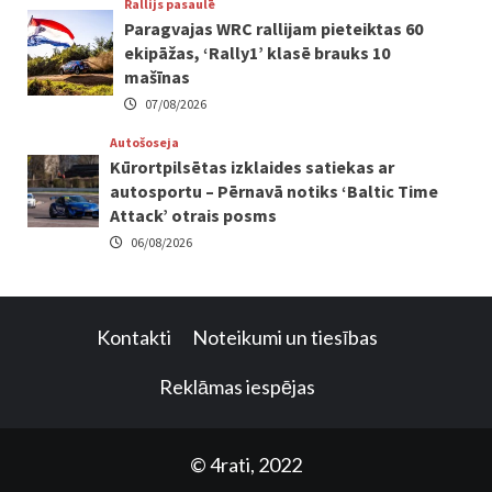
Rallijs pasaulē
Paragvajas WRC rallijam pieteiktas 60
ekipāžas, ‘Rally1’ klasē brauks 10
mašīnas
07/08/2026
Autošoseja
Kūrortpilsētas izklaides satiekas ar
autosportu – Pērnavā notiks ‘Baltic Time
Attack’ otrais posms
06/08/2026
Kontakti
Noteikumi un tiesības
Reklāmas iespējas
© 4rati, 2022