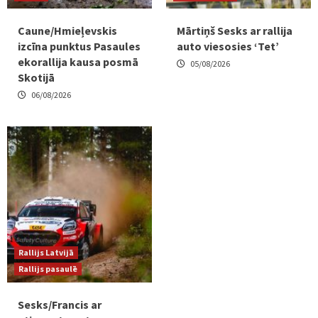
Caune/Hmieļevskis
Mārtiņš Sesks ar rallija
izcīna punktus Pasaules
auto viesosies ‘Tet’
ekorallija kausa posmā
05/08/2026
Skotijā
06/08/2026
Rallijs Latvijā
Rallijs pasaulē
Sesks/Francis ar