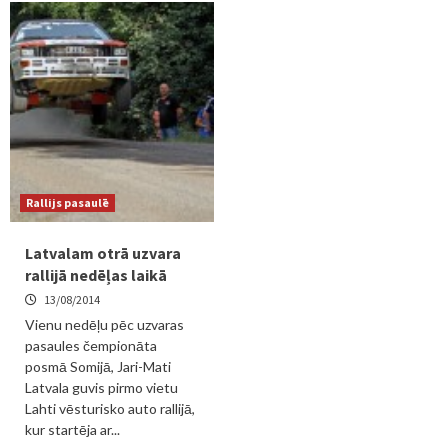
Rallijs pasaulē
Latvalam otrā uzvara
rallijā nedēļas laikā
13/08/2014
Vienu nedēļu pēc uzvaras
pasaules čempionāta
posmā Somijā, Jari-Mati
Latvala guvis pirmo vietu
Lahti vēsturisko auto rallijā,
kur startēja ar...