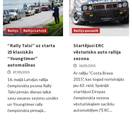
Rallijs
Rallijs Latvijā
Rallijs pasaulē
“Rally Talsi” uz starta
Startējusi ERC
25 klasiskās
vēsturisko auto rallija
“Youngtimer”
sezona
automašīnas
16/03/2015
07/05/2015
Ar ralliju "Costa Brava
2015", kas šogad norisinājās
16. maijā Latvijas rallija
jau 63. reizi, Spānijā
čempionāta posma Rally
startējusi Eiropas
Talsi pirmās dienas laikā
čempionāta sezona
savu vasaras sezonu uzsāks
vēsturiskajiem sacīkšu
un Youngtimer rally
automobiļiem ("ERC...
čempionāta pirmajā...