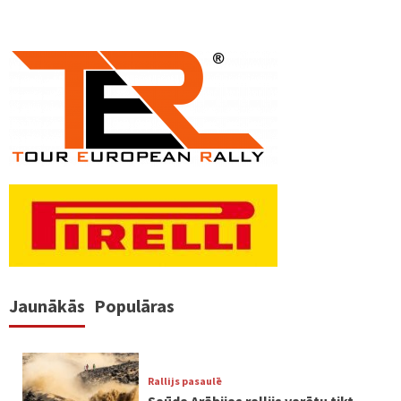
Jaunākās
Populāras
Rallijs pasaulē
Saūda Arābijas rallijs varētu tikt