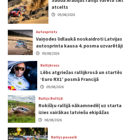
atcelts
09/08/2026
Autosprints
Vaiņodes lidlaukā noskaidroti Latvijas
autosprinta kausa 4. posma uzvarētāji
09/08/2026
Rallijkross
Lēbs atgriežas rallijkrosā un startēs
‘Euro RX1’ posmā Francijā
09/08/2026
Rallijs Baltijā
Rokišķu rallijā nākamnedēļ uz starta
izies vairākas latviešu ekipāžas
08/08/2026
Rallijs pasaulē