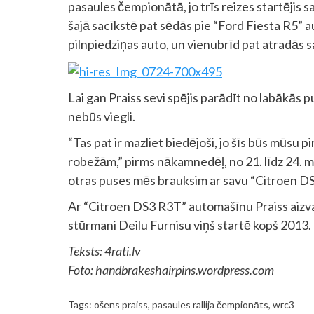
pasaules čempionātā, jo trīs reizes startējis sa
šajā sacīkstē pat sēdās pie “Ford Fiesta R5” au
pilnpiedziņas auto, un vienubrīd pat atradās s
Lai gan Praiss sevi spējis parādīt no labākā
nebūs viegli.
“Tas pat ir mazliet biedējoši, jo šīs būs mūsu
robežām,” pirms nākamnedēļ, no 21. līdz 24. m
otras puses mēs brauksim ar savu “Citroen DS3
Ar “Citroen DS3 R3T” automašīnu Praiss aizvad
stūrmani Deilu Furnisu viņš startē kopš 2013.
Teksts: 4rati.lv
Foto: handbrakeshairpins.wordpress.com
Tags:
ošens praiss
,
pasaules rallija čempionāts
,
wrc3