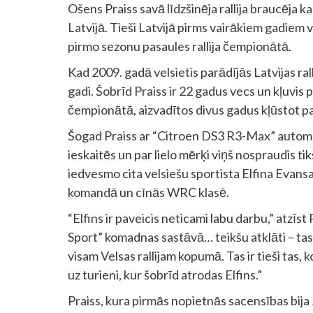
Ošens Praiss savā līdzšinēja rallija braucēja karj
Latvijā. Tieši Latvijā pirms vairākiem gadiem 
pirmo sezonu pasaules rallija čempionātā.
Kad 2009. gadā velsietis parādījās Latvijas ral
gadi. Šobrīd Praiss ir 22 gadus vecs un kļuvis
čempionātā, aizvadītos divus gadus kļūstot p
Šogad Praiss ar “Citroen DS3 R3-Max” autom
ieskaitēs un par lielo mērķi viņš nospraudis 
iedvesmo cita velsiešu sportista Elfina Evansa
komandā un cīnās WRC klasē.
“Elfins ir paveicis neticami labu darbu,” atzī
Sport” komadnas sastāvā… teikšu atklāti – tas 
visam Velsas rallijam kopumā. Tas ir tieši tas, k
uz turieni, kur šobrīd atrodas Elfins.”
Praiss, kura pirmās nopietnās sacensības bija