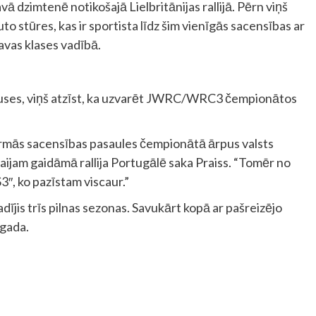
vā dzimtenē notikošajā Lielbritānijas rallijā. Pērn viņš
to stūres, kas ir sportista līdz šim vienīgās sacensības ar
avas klases vadībā.
s puses, viņš atzīst, ka uzvarēt JWRC/WRC3 čempionātos
 pirmās sacensības pasaules čempionātā ārpus valsts
aijam gaidāmā rallija Portugālē saka Praiss. “Tomēr no
″, ko pazīstam viscaur.”
ījis trīs pilnas sezonas. Savukārt kopā ar pašreizējo
 gada.