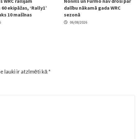
s WRC rallijam
Noivils un Furmo nav droši par
 60 ekipāžas, ‘Rally1’
dalību nākamā gada WRC
uks 10 mašīnas
sezonā
6
06/08/2026
e lauki ir atzīmēti kā
*