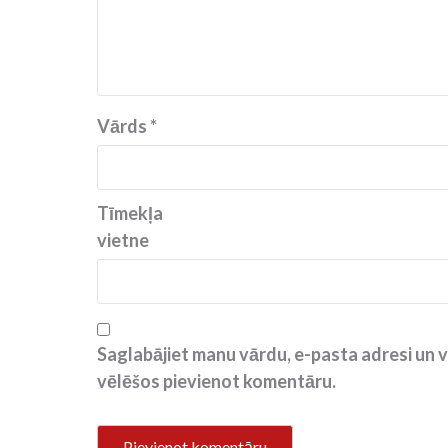
Vārds
*
Tīmekļa
vietne
Saglabājiet manu vārdu, e-pasta adresi un v
vēlēšos pievienot komentāru.