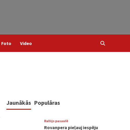
Foto
Video
Jaunākās
Populāras
Rallijs pasaulē
Rovanpera pieļauj iespēju