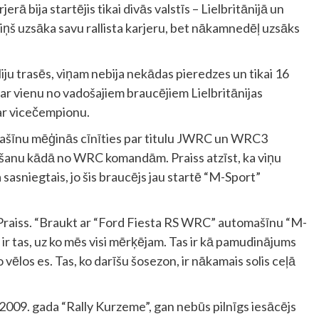
erā bija startējis tikai divās valstīs – Lielbritānijā un
viņš uzsāka savu rallista karjeru, bet nākamnedēļ uzsāks
liju trasēs, viņam nebija nekādas pieredzes un tikai 16
 par vienu no vadošajiem braucējiem Lielbritānijas
ar vicečempionu.
ašīnu mēģinās cīnīties par titulu JWRC un WRC3
tikšanu kādā no WRC komandām. Praiss atzīst, ka viņu
 sasniegtais, jo šis braucējs jau startē “M-Sport”
st Praiss. “Braukt ar “Ford Fiesta RS WRC” automašīnu “M-
ir tas, uz ko mēs visi mērķējam. Tas ir kā pamudinājums
o vēlos es. Tas, ko darīšu šosezon, ir nākamais solis ceļā
 2009. gada “Rally Kurzeme”, gan nebūs pilnīgs iesācējs