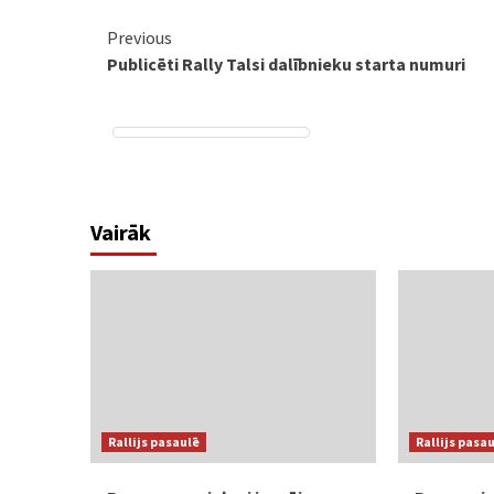
Continue
Previous
Publicēti Rally Talsi dalībnieku starta numuri
Reading
Vairāk
Rallijs pasaulē
Rallijs pasa