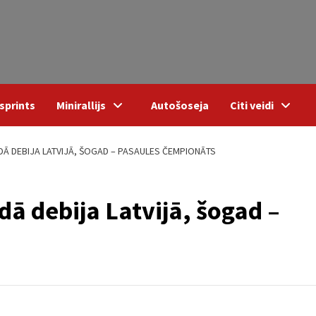
sprints
Minirallijs
Autošoseja
Citi veidi
ADĀ DEBIJA LATVIJĀ, ŠOGAD – PASAULES ČEMPIONĀTS
dā debija Latvijā, šogad –