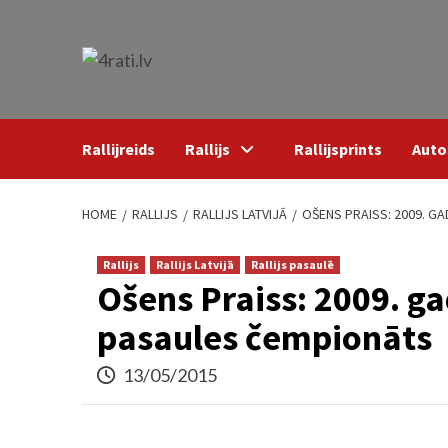
Skip
to
content
Rallijreids
Rallijs
Rallijsprints
Auto
HOME
RALLIJS
RALLIJS LATVIJĀ
OŠENS PRAISS: 2009. G
Rallijs
Rallijs Latvijā
Rallijs pasaulē
Ošens Praiss: 2009. ga
pasaules čempionāts
13/05/2015