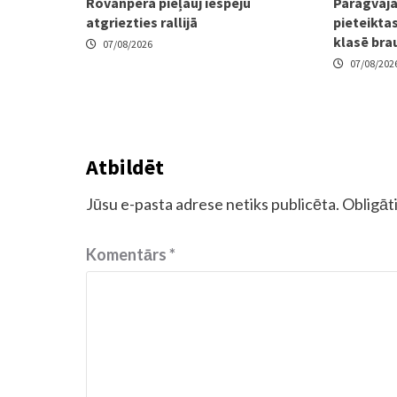
Rovanpera pieļauj iespēju
Paragvaja
atgriezties rallijā
pieteiktas
klasē bra
07/08/2026
07/08/202
Atbildēt
Jūsu e-pasta adrese netiks publicēta.
Obligāti
Komentārs
*