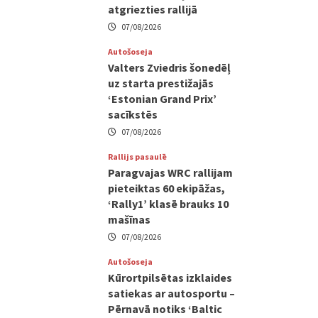
atgriezties rallijā
07/08/2026
Autošoseja
Valters Zviedris šonedēļ
uz starta prestižajās
‘Estonian Grand Prix’
sacīkstēs
07/08/2026
Rallijs pasaulē
Paragvajas WRC rallijam
pieteiktas 60 ekipāžas,
‘Rally1’ klasē brauks 10
mašīnas
07/08/2026
Autošoseja
Kūrortpilsētas izklaides
satiekas ar autosportu –
Pērnavā notiks ‘Baltic