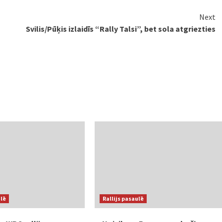
Next
Svilis/Pūķis izlaidīs “Rally Talsi”, bet sola atgriezties
ulē
Rallijs pasaulē