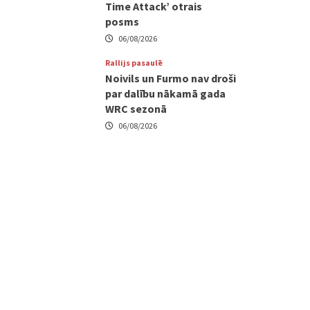
Time Attack’ otrais
posms
06/08/2026
Rallijs pasaulē
Noivils un Furmo nav droši
par dalību nākamā gada
WRC sezonā
06/08/2026