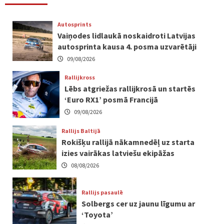
Autosprints
Vaiņodes lidlaukā noskaidroti Latvijas
autosprinta kausa 4. posma uzvarētāji
09/08/2026
Rallijkross
Lēbs atgriežas rallijkrosā un startēs
‘Euro RX1’ posmā Francijā
09/08/2026
Rallijs Baltijā
Rokišķu rallijā nākamnedēļ uz starta
izies vairākas latviešu ekipāžas
08/08/2026
Rallijs pasaulē
Solbergs cer uz jaunu līgumu ar
‘Toyota’