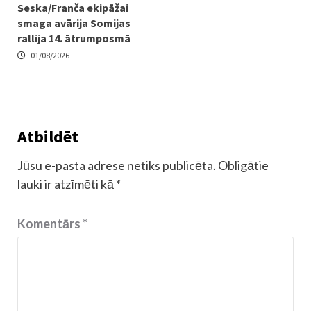
Seska/Franča ekipāžai
smaga avārija Somijas
rallija 14. ātrumposmā
01/08/2026
Atbildēt
Jūsu e-pasta adrese netiks publicēta.
Obligātie
lauki ir atzīmēti kā
*
Komentārs
*