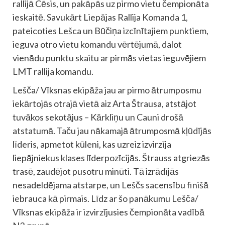
rallijā Cēsis, un pakāpās uz pirmo vietu čempionāta
ieskaitē. Savukārt Liepājas Rallija Komanda 1,
pateicoties Lešca un Būčiņa izcīnītajiem punktiem,
ieguva otro vietu komandu vērtējumā, dalot
vienādu punktu skaitu ar pirmās vietas ieguvējiem
LMT rallija komandu.
Lešča/ Vīksnas ekipāža jau ar pirmo ātrumposmu
iekārtojās otrajā vietā aiz Arta Štrausa, atstājot
tuvākos sekotājus – Kārkliņu un Cauni drošā
atstatumā. Taču jau nākamajā ātrumposmā kļūdījās
līderis, apmetot kūleni, kas uzreiz izvirzīja
liepājniekus klases līderpozīcijās. Štrauss atgriezās
trasē, zaudējot pusotru minūti. Tā izrādījās
nesadeldējama atstarpe, un Leščs sacensību finišā
iebrauca kā pirmais. Līdz ar šo panākumu Lešča/
Vīksnas ekipāža ir izvirzījusies čempionāta vadībā