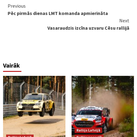
Continue
Previous
Pēc pirmās dienas LMT komanda apmierināta
Reading
Next
Vasaraudzis izcīna uzvaru Cēsu rallijā
Vairāk
Rallijs Latvijā