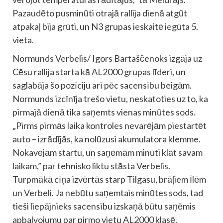
Pazaudēto pusminūti otrajā rallija dienā atgūt
atpakaļ bija grūti, un N3 grupas ieskaitē iegūta 5.
vieta.
Normunds Verbelis/ Igors Bartaščenoks izgāja uz
Cēsu rallija starta kā AL2000 grupas līderi, un
saglabāja šo pozīciju arī pēc sacensību beigām.
Normunds izcīnīja trešo vietu, neskatoties uz to, ka
pirmajā dienā tika saņemts vienas minūtes sods.
„Pirms pirmās laika kontroles nevarējām piestartēt
auto – izrādījās, ka nolūzusi akumulatora klemme.
Nokavējām startu, un saņēmām minūti klāt savam
laikam,” par tehnisko liktu stāsta Verbelis.
Turpmākā cīņa izvērtās starp Tilgasu, brāļiem Īlēm
un Verbeli. Ja nebūtu saņemtais minūtes sods, tad
tieši liepājnieks sacensību izskaņā būtu saņēmis
apbalvojumu par pirmo vietu AL2000 klasē.