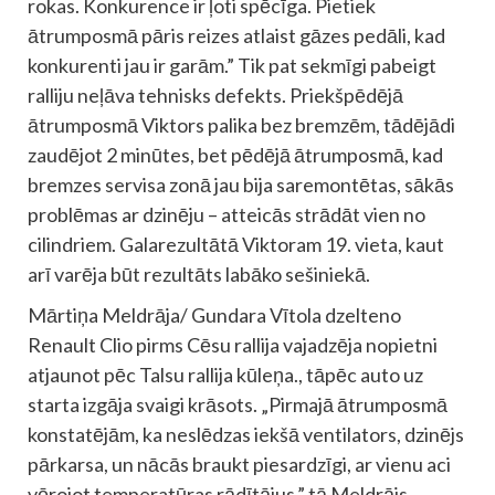
rokas. Konkurence ir ļoti spēcīga. Pietiek
ātrumposmā pāris reizes atlaist gāzes pedāli, kad
konkurenti jau ir garām.” Tik pat sekmīgi pabeigt
ralliju neļāva tehnisks defekts. Priekšpēdējā
ātrumposmā Viktors palika bez bremzēm, tādējādi
zaudējot 2 minūtes, bet pēdējā ātrumposmā, kad
bremzes servisa zonā jau bija saremontētas, sākās
problēmas ar dzinēju – atteicās strādāt vien no
cilindriem. Galarezultātā Viktoram 19. vieta, kaut
arī varēja būt rezultāts labāko sešiniekā.
Mārtiņa Meldrāja/ Gundara Vītola dzelteno
Renault Clio pirms Cēsu rallija vajadzēja nopietni
atjaunot pēc Talsu rallija kūleņa., tāpēc auto uz
starta izgāja svaigi krāsots. „Pirmajā ātrumposmā
konstatējām, ka neslēdzas iekšā ventilators, dzinējs
pārkarsa, un nācās braukt piesardzīgi, ar vienu aci
vērojot temperatūras rādītājus,” tā Meldrājs.