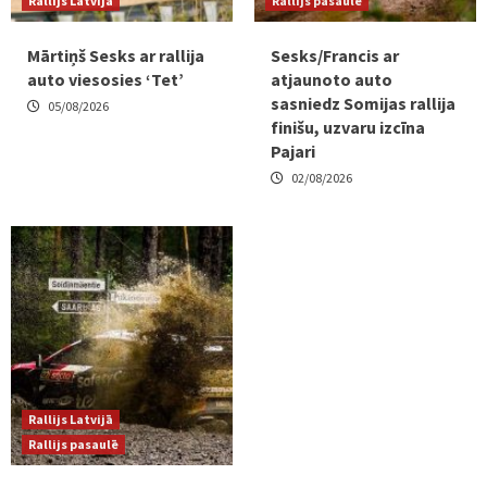
Rallijs Latvijā
Rallijs pasaulē
Mārtiņš Sesks ar rallija
Sesks/Francis ar
auto viesosies ‘Tet’
atjaunoto auto
sasniedz Somijas rallija
05/08/2026
finišu, uzvaru izcīna
Pajari
02/08/2026
Rallijs Latvijā
Rallijs pasaulē