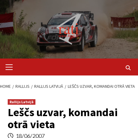
Skip
to
content
Primary
Menu
HOME
RALLIJS
RALLIJS LATVIJĀ
LEŠČS UZVAR, KOMANDAI OTRĀ VIETA
Rallijs Latvijā
Leščs uzvar, komandai
otrā vieta
18/06/2007