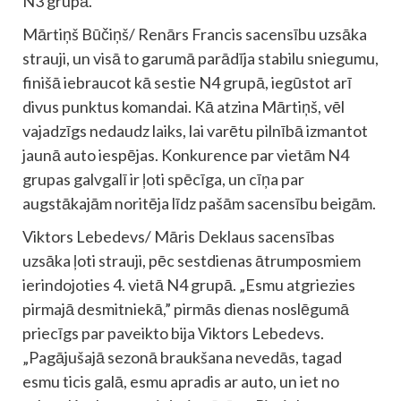
N3 grupā.
Mārtiņš Būčiņš/ Renārs Francis sacensību uzsāka
strauji, un visā to garumā parādīja stabilu sniegumu,
finišā iebraucot kā sestie N4 grupā, iegūstot arī
divus punktus komandai. Kā atzina Mārtiņš, vēl
vajadzīgs nedaudz laiks, lai varētu pilnībā izmantot
jaunā auto iespējas. Konkurence par vietām N4
grupas galvgalī ir ļoti spēcīga, un cīņa par
augstākajām noritēja līdz pašām sacensību beigām.
Viktors Lebedevs/ Māris Deklaus sacensības
uzsāka ļoti strauji, pēc sestdienas ātrumposmiem
ierindojoties 4. vietā N4 grupā. „Esmu atgriezies
pirmajā desmitniekā,” pirmās dienas noslēgumā
priecīgs par paveikto bija Viktors Lebedevs.
„Pagājušajā sezonā braukšana nevedās, tagad
esmu ticis galā, esmu apradis ar auto, un iet no