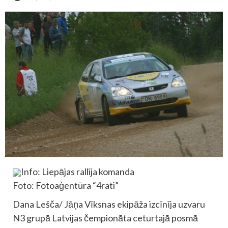
Info: Liepājas rallija komanda
Foto: Fotoaģentūra “4rati”
Dana Lešča/ Jāņa Vīksnas ekipāža izcīnīja uzvaru
N3 grupā Latvijas čempionāta ceturtajā posmā