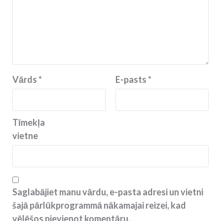
Vārds
*
E-pasts
*
Tīmekļa
vietne
Saglabājiet manu vārdu, e-pasta adresi un vietni
šajā pārlūkprogrammā nākamajai reizei, kad
vēlēšos pievienot komentāru.