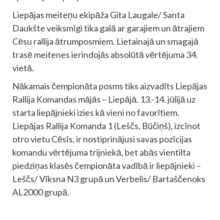
Liepājas meiteņu ekipāža Gita Laugale/ Santa
Daukšte veiksmīgi tika galā ar garajiem un ātrajiem
Cēsu rallija ātrumposmiem. Lietainajā un smagajā
trasē meitenes ierindojās absolūtā vērtējuma 34.
vietā.
Nākamais čempionāta posms tiks aizvadīts Liepājas
Rallija Komandas mājās – Liepājā. 13.-14. jūlijā uz
starta liepājnieki izies kā vieni no favorītiem.
Liepājas Rallija Komanda 1 (Leščs, Būčiņš), izcīnot
otro vietu Cēsīs, ir nostiprinājusi savas pozīcijas
komandu vērtējuma trijniekā, bet abās vientilta
piedziņas klasēs čempionāta vadībā ir liepājnieki –
Leščs/ Vīksna N3 grupā un Verbelis/ Bartaščenoks
AL2000 grupā.