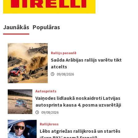
Jaunākās
Populāras
Rallijs pasaulē
Saūda Arābijas rallijs varētu tikt
atcelts
09/08/2026
Autosprints
Vaiņodes lidlaukā noskaidroti Latvijas
autosprinta kausa 4. posma uzvarētāji
09/08/2026
Rallijkross
Lēbs atgriežas rallijkrosā un startēs
‘Euro RX1’ posmā Francijā