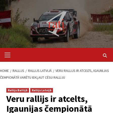
Skip
to
content
Primary
Menu
HOME
RALLIJS
RALLIJS LATVIJĀ
VERU RALLIJS IR ATCELTS, IGAUNIJAS
ČEMPIONĀTĀ VARĒTU IEKĻAUT CĒSU RALLIJU
Rallijs Baltijā
Rallijs Latvijā
Veru rallijs ir atcelts,
Igaunijas čempionātā