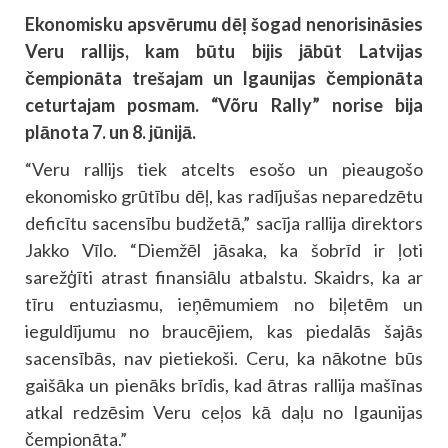
Ekonomisku apsvērumu dēļ šogad nenorisināsies
Veru rallijs, kam būtu bijis jābūt Latvijas
čempionāta trešajam un Igaunijas čempionāta
ceturtajam posmam. “Võru Rally” norise bija
plānota 7. un 8. jūnijā.
“Veru rallijs tiek atcelts esošo un pieaugošo
ekonomisko grūtību dēļ, kas radījušas neparedzētu
deficītu sacensību budžetā,” sacīja rallija direktors
Jakko Vīlo. “Diemžēl jāsaka, ka šobrīd ir ļoti
sarežģīti atrast finansiālu atbalstu. Skaidrs, ka ar
tīru entuziasmu, ieņēmumiem no biļetēm un
ieguldījumu no braucējiem, kas piedalās šajās
sacensībās, nav pietiekoši. Ceru, ka nākotne būs
gaišāka un pienāks brīdis, kad ātras rallija mašīnas
atkal redzēsim Veru ceļos kā daļu no Igaunijas
čempionāta.”