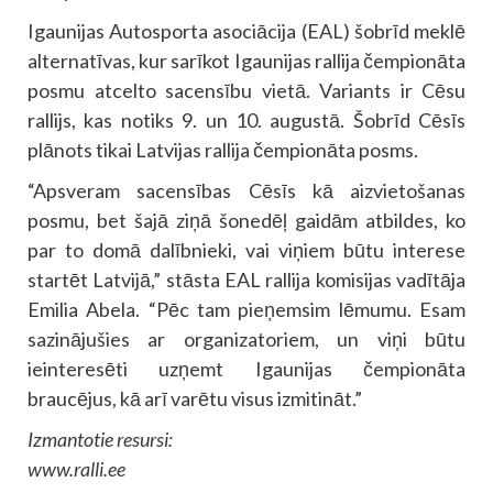
Igaunijas Autosporta asociācija (EAL) šobrīd meklē
alternatīvas, kur sarīkot Igaunijas rallija čempionāta
posmu atcelto sacensību vietā. Variants ir Cēsu
rallijs, kas notiks 9. un 10. augustā. Šobrīd Cēsīs
plānots tikai Latvijas rallija čempionāta posms.
“Apsveram sacensības Cēsīs kā aizvietošanas
posmu, bet šajā ziņā šonedēļ gaidām atbildes, ko
par to domā dalībnieki, vai viņiem būtu interese
startēt Latvijā,” stāsta EAL rallija komisijas vadītāja
Emilia Abela. “Pēc tam pieņemsim lēmumu. Esam
sazinājušies ar organizatoriem, un viņi būtu
ieinteresēti uzņemt Igaunijas čempionāta
braucējus, kā arī varētu visus izmitināt.”
Izmantotie resursi:
www.ralli.ee