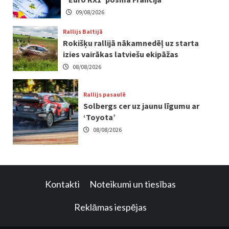
09/08/2026
Rallijs Baltijā
Rokišķu rallijā nākamnedēļ uz starta
izies vairākas latviešu ekipāžas
08/08/2026
Rallijs pasaulē
Solbergs cer uz jaunu līgumu ar
‘Toyota’
08/08/2026
Kontakti
Noteikumi un tiesības
Reklāmas iespējas