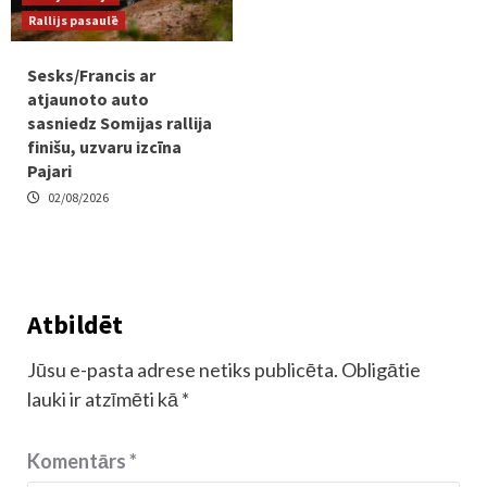
Rallijs pasaulē
Sesks/Francis ar
atjaunoto auto
sasniedz Somijas rallija
finišu, uzvaru izcīna
Pajari
02/08/2026
Atbildēt
Jūsu e-pasta adrese netiks publicēta.
Obligātie
lauki ir atzīmēti kā
*
Komentārs
*