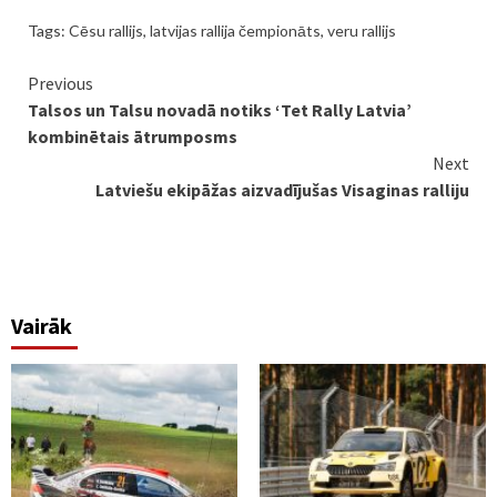
Tags:
Cēsu rallijs
,
latvijas rallija čempionāts
,
veru rallijs
Continue
Previous
Talsos un Talsu novadā notiks ‘Tet Rally Latvia’
Reading
kombinētais ātrumposms
Next
Latviešu ekipāžas aizvadījušas Visaginas ralliju
Vairāk