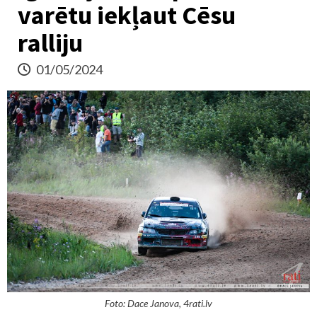
varētu iekļaut Cēsu
ralliju
01/05/2024
Foto: Dace Janova, 4rati.lv