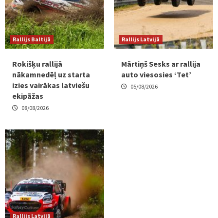
Rallijs Baltijā
Rallijs Latvijā
Rokišķu rallijā
Mārtiņš Sesks ar rallija
nākamnedēļ uz starta
auto viesosies ‘Tet’
izies vairākas latviešu
05/08/2026
ekipāžas
08/08/2026
Rallijs Latvijā