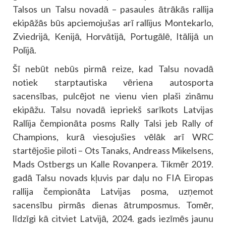
Talsos un Talsu novadā – pasaules ātrākās rallija
ekipāžās būs apciemojušas arī rallijus Montekarlo,
Zviedrijā, Kenijā, Horvātijā, Portugālē, Itālijā un
Polijā.
Šī nebūt nebūs pirmā reize, kad Talsu novadā
notiek starptautiska vēriena autosporta
sacensības, pulcējot ne vienu vien plaši zināmu
ekipāžu. Talsu novadā iepriekš sarīkots Latvijas
Rallija čempionāta posms Rally Talsi jeb Rally of
Champions, kurā viesojušies vēlāk arī WRC
startējošie piloti – Ots Tanaks, Andreass Mikelsens,
Mads Ostbergs un Kalle Rovanpera. Tikmēr 2019.
gadā Talsu novads kļuvis par daļu no FIA Eiropas
rallija čempionāta Latvijas posma, uzņemot
sacensību pirmās dienas ātrumposmus. Tomēr,
līdzīgi kā citviet Latvijā, 2024. gads iezīmēs jaunu