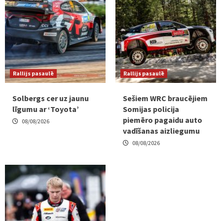
Rallijs pasaulē
Rallijs pasaulē
Solbergs cer uz jaunu
Sešiem WRC braucējiem
līgumu ar ‘Toyota’
Somijas policija
piemēro pagaidu auto
08/08/2026
vadīšanas aizliegumu
08/08/2026