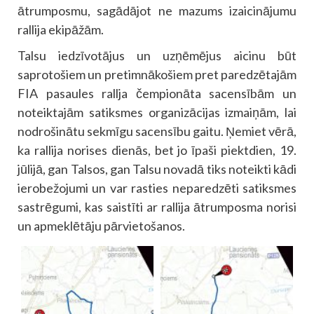
ātrumposmu, sagādājot ne mazums izaicinājumu
rallija ekipāžām.
Talsu iedzīvotājus un uzņēmējus aicinu būt
saprotošiem un pretimnākošiem pret paredzētajām
FIA pasaules rallja čempionāta sacensībām un
noteiktajām satiksmes organizācijas izmaiņām, lai
nodrošinātu sekmīgu sacensību gaitu. Ņemiet vērā,
ka rallija norises dienās, bet jo īpaši piektdien, 19.
jūlijā, gan Talsos, gan Talsu novadā tiks noteikti kādi
ierobežojumi un var rasties neparedzēti satiksmes
sastrēgumi, kas saistīti ar rallija ātrumposma norisi
un apmeklētāju pārvietošanos.