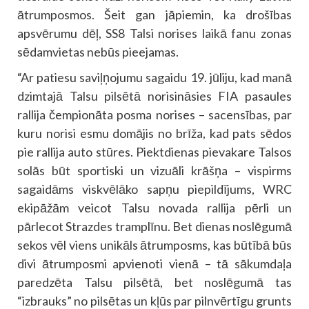
ātrumposmos. Šeit gan jāpiemin, ka drošības
apsvērumu dēļ, SS8 Talsi norises laikā fanu zonas
sēdamvietas nebūs pieejamas.
“Ar patiesu saviļņojumu sagaidu 19. jūliju, kad manā
dzimtajā Talsu pilsētā norisināsies FIA pasaules
rallija čempionāta posma norises – sacensības, par
kuru norisi esmu domājis no brīža, kad pats sēdos
pie rallija auto stūres. Piektdienas pievakare Talsos
solās būt sportiski un vizuāli krāšņa – vispirms
sagaidāms viskvēlāko sapņu piepildījums, WRC
ekipāžām veicot Talsu novada rallija pērli un
pārlecot Strazdes tramplīnu. Bet dienas noslēgumā
sekos vēl viens unikāls ātrumposms, kas būtībā būs
divi ātrumposmi apvienoti vienā – tā sākumdaļa
paredzēta Talsu pilsētā, bet noslēgumā tas
“izbrauks” no pilsētas un kļūs par pilnvērtīgu grunts