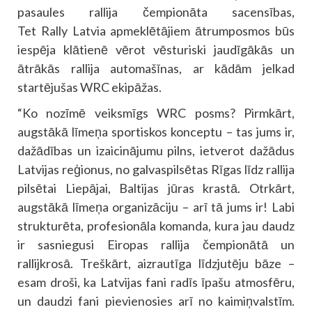
pasaules rallija čempionāta sacensības,
Tet Rally Latvia apmeklētājiem ātrumposmos būs
iespēja klātienē vērot vēsturiski jaudīgākās un
ātrākās rallija automašīnas, ar kādām jelkad
startējušas WRC ekipāžas.
“Ko nozīmē veiksmīgs WRC posms? Pirmkārt,
augstākā līmeņa sportiskos konceptu – tas jums ir,
dažādības un izaicinājumu pilns, ietverot dažādus
Latvijas reģionus, no galvaspilsētas Rīgas līdz rallija
pilsētai Liepājai, Baltijas jūras krastā. Otrkārt,
augstākā līmeņa organizāciju – arī tā jums ir! Labi
strukturēta, profesionāla komanda, kura jau daudz
ir sasniegusi Eiropas rallija čempionātā un
rallijkrosā. Treškārt, aizrautīga līdzjutēju bāze –
esam droši, ka Latvijas fani radīs īpašu atmosfēru,
un daudzi fani pievienosies arī no kaimiņvalstīm.