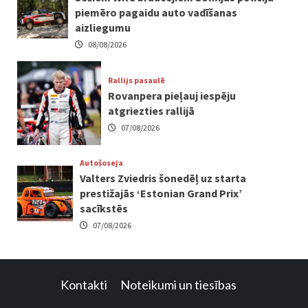
piemēro pagaidu auto vadīšanas
aizliegumu
08/08/2026
Rallijs pasaulē
Rovanpera pieļauj iespēju
atgriezties rallijā
07/08/2026
Autošoseja
Valters Zviedris šonedēļ uz starta
prestižajās ‘Estonian Grand Prix’
sacīkstēs
07/08/2026
Kontakti
Noteikumi un tiesības