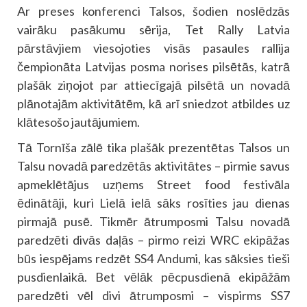
Ar preses konferenci Talsos, šodien noslēdzās
vairāku pasākumu sērija, Tet Rally Latvia
pārstāvjiem viesojoties visās pasaules rallija
čempionāta Latvijas posma norises pilsētās, katrā
plašāk ziņojot par attiecīgajā pilsētā un novadā
plānotajām aktivitātēm, kā arī sniedzot atbildes uz
klātesošo jautājumiem.
Tā Tornīša zālē tika plašāk prezentētas Talsos un
Talsu novadā paredzētās aktivitātes – pirmie savus
apmeklētājus uzņems Street food festivāla
ēdinātāji, kuri Lielā ielā sāks rosīties jau dienas
pirmajā pusē. Tikmēr ātrumposmi Talsu novadā
paredzēti divās daļās – pirmo reizi WRC ekipāžas
būs iespējams redzēt SS4 Andumi, kas sāksies tieši
pusdienlaikā. Bet vēlāk pēcpusdienā ekipāžām
paredzēti vēl divi ātrumposmi – vispirms SS7