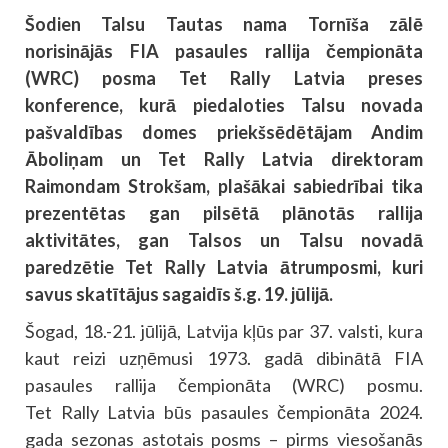
Šodien Talsu Tautas nama Tornīša zālē
norisinājās FIA pasaules rallija čempionāta
(WRC) posma Tet Rally Latvia preses
konference, kurā piedaloties Talsu novada
pašvaldības domes priekšsēdētājam Andim
Āboliņam un Tet Rally Latvia direktoram
Raimondam Strokšam, plašākai sabiedrībai tika
prezentētas gan pilsētā plānotās rallija
aktivitātes, gan Talsos un Talsu novadā
paredzētie Tet Rally Latvia ātrumposmi, kuri
savus skatītājus sagaidīs š.g. 19. jūlijā.
Šogad, 18.-21. jūlijā, Latvija kļūs par 37. valsti, kura
kaut reizi uzņēmusi 1973. gadā dibinātā FIA
pasaules rallija čempionāta (WRC) posmu.
Tet Rally Latvia būs pasaules čempionāta 2024.
gada sezonas astotais posms – pirms viesošanās