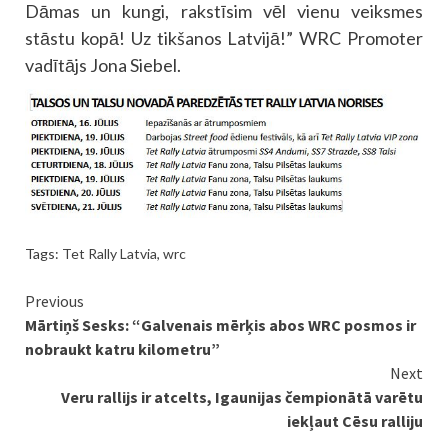
Dāmas un kungi, rakstīsim vēl vienu veiksmes
stāstu kopā! Uz tikšanos Latvijā!” WRC Promoter
vadītājs Jona Siebel.
Tags:
Tet Rally Latvia
,
wrc
Continue
Previous
Mārtiņš Sesks: “Galvenais mērķis abos WRC posmos ir
Reading
nobraukt katru kilometru”
Next
Veru rallijs ir atcelts, Igaunijas čempionātā varētu
iekļaut Cēsu ralliju