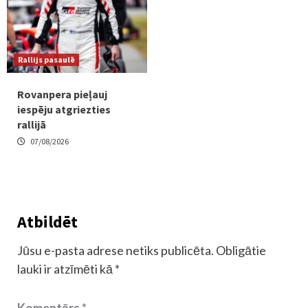
Rallijs pasaulē
Rovanpera pieļauj
iespēju atgriezties
rallijā
07/08/2026
Atbildēt
Jūsu e-pasta adrese netiks publicēta.
Obligātie
lauki ir atzīmēti kā
*