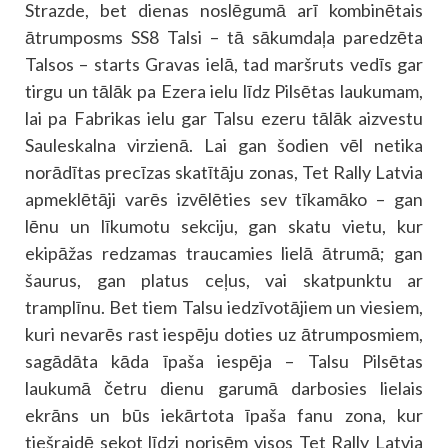
Strazde, bet dienas noslēgumā arī kombinētais
ātrumposms SS8 Talsi – tā sākumdaļa paredzēta
Talsos – starts Gravas ielā, tad maršruts vedīs gar
tirgu un tālāk pa Ezera ielu līdz Pilsētas laukumam,
lai pa Fabrikas ielu gar Talsu ezeru tālāk aizvestu
Sauleskalna virzienā. Lai gan šodien vēl netika
norādītas precīzas skatītāju zonas, Tet Rally Latvia
apmeklētāji varēs izvēlēties sev tīkamāko – gan
lēnu un līkumotu sekciju, gan skatu vietu, kur
ekipāžas redzamas traucamies lielā ātrumā; gan
šaurus, gan platus ceļus, vai skatpunktu ar
tramplīnu. Bet tiem Talsu iedzīvotājiem un viesiem,
kuri nevarēs rast iespēju doties uz ātrumposmiem,
sagādāta kāda īpaša iespēja – Talsu Pilsētas
laukumā četru dienu garumā darbosies lielais
ekrāns un būs iekārtota īpaša fanu zona, kur
tiešraidē sekot līdzi norisēm visos Tet Rally Latvia