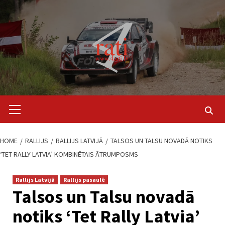
Skip
to
content
Primary
Menu
HOME
RALLIJS
RALLIJS LATVIJĀ
TALSOS UN TALSU NOVADĀ NOTIKS
‘TET RALLY LATVIA’ KOMBINĒTAIS ĀTRUMPOSMS
Rallijs Latvijā
Rallijs pasaulē
Talsos un Talsu novadā
notiks ‘Tet Rally Latvia’