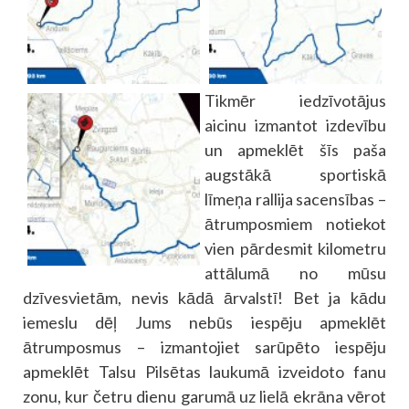
Tikmēr iedzīvotājus
aicinu izmantot izdevību
un apmeklēt šīs paša
augstākā sportiskā
līmeņa rallija sacensības –
ātrumposmiem notiekot
vien pārdesmit kilometru
attālumā no mūsu
dzīvesvietām, nevis kādā ārvalstī! Bet ja kādu
iemeslu dēļ Jums nebūs iespēju apmeklēt
ātrumposmus – izmantojiet sarūpēto iespēju
apmeklēt Talsu Pilsētas laukumā izveidoto fanu
zonu, kur četru dienu garumā uz lielā ekrāna vērot