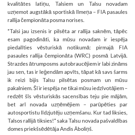
kvalitātes latiņu, Talsiem un Talsu novadam
uzņemot augstākā sportiskā līmeņa – FIA pasaules
rallija čempionāta posma norises.
“Talsi jau izsenis ir pilsēta ar rallija saknēm, tāpēc
esam pagodināti, ka mūsu novadam ir iespēja
piedalīties vēsturiskā notikumā: pirmajā FIA
pasaules rallija čempionāta (WRC) posmā Latvijā.
Strazdes ātrumposms autobraucējiem ir labi zināms
jau sen, tas ir leģendām apvīts, tāpat kā savs šarms
ik reizi bijis Talsu pilsētas posmam un mūsu
pakalniem. Šī ir iespēja ne tikai mūsu iedzīvotājiem –
redzēt šīs vēsturiskās sacensības teju pie mājām,
bet arī novada uzņēmējiem – parūpēties par
autosportistu līdzjutēju uzņemšanu. Kur tad liksies,
Talsos rallijā tiksies!” saka Talsu novada pašvaldības
domes priekšsēdētāja Andis Āboliņš.