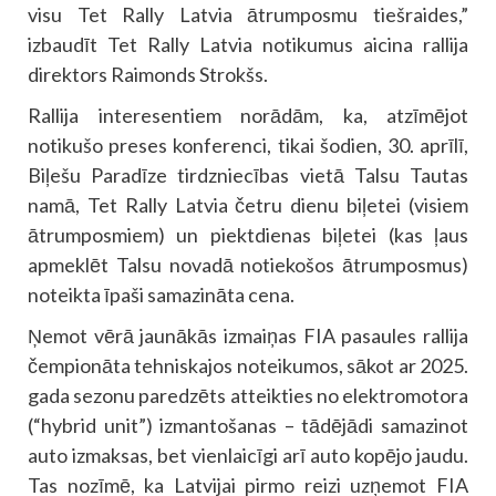
visu Tet Rally Latvia ātrumposmu tiešraides,”
izbaudīt Tet Rally Latvia notikumus aicina rallija
direktors Raimonds Strokšs.
Rallija interesentiem norādām, ka, atzīmējot
notikušo preses konferenci, tikai šodien, 30. aprīlī,
Biļešu Paradīze tirdzniecības vietā Talsu Tautas
namā, Tet Rally Latvia četru dienu biļetei (visiem
ātrumposmiem) un piektdienas biļetei (kas ļaus
apmeklēt Talsu novadā notiekošos ātrumposmus)
noteikta īpaši samazināta cena.
Ņemot vērā jaunākās izmaiņas FIA pasaules rallija
čempionāta tehniskajos noteikumos, sākot ar 2025.
gada sezonu paredzēts atteikties no elektromotora
(“hybrid unit”) izmantošanas – tādējādi samazinot
auto izmaksas, bet vienlaicīgi arī auto kopējo jaudu.
Tas nozīmē, ka Latvijai pirmo reizi uzņemot FIA