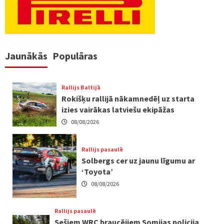
Jaunākās
Populāras
Rallijs Baltijā
Rokišķu rallijā nākamnedēļ uz starta
izies vairākas latviešu ekipāžas
08/08/2026
Rallijs pasaulē
Solbergs cer uz jaunu līgumu ar
‘Toyota’
08/08/2026
Rallijs pasaulē
Sešiem WRC braucējiem Somijas policija