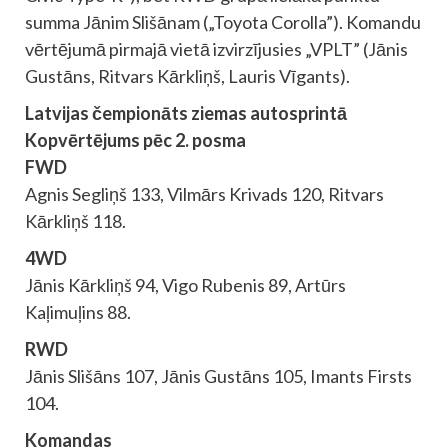
summa Jānim Slišānam („Toyota Corolla”). Komandu
vērtējumā pirmajā vietā izvirzījusies „VPLT” (Jānis
Gustāns, Ritvars Kārkliņš, Lauris Vīgants).
Latvijas čempionāts ziemas autosprintā
Kopvērtējums pēc 2. posma
FWD
Agnis Segliņš 133, Vilmārs Krivads 120, Ritvars
Kārkliņš 118.
4WD
Jānis Kārkliņš 94, Vigo Rubenis 89, Artūrs
Kaļimuļins 88.
RWD
Jānis Slišāns 107, Jānis Gustāns 105, Imants Firsts
104.
Komandas