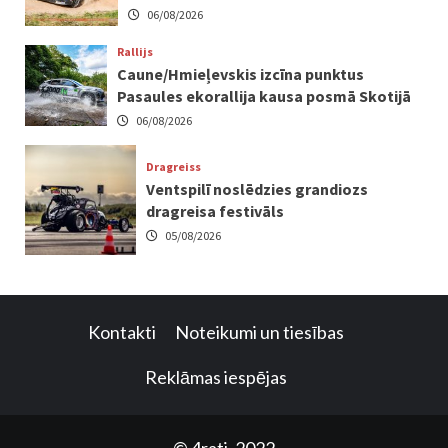
06/08/2026
Rallijs
Caune/Hmieļevskis izcīna punktus
Pasaules ekorallija kausa posmā Skotijā
06/08/2026
Dragreiss
Ventspilī noslēdzies grandiozs
dragreisa festivāls
05/08/2026
Kontakti
Noteikumi un tiesības
Reklāmas iespējas