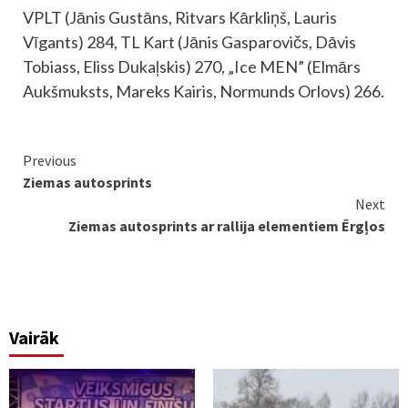
VPLT (Jānis Gustāns, Ritvars Kārkliņš, Lauris
Vīgants) 284, TL Kart (Jānis Gasparovičs, Dāvis
Tobiass, Eliss Dukaļskis) 270, „Ice MEN” (Elmārs
Aukšmuksts, Mareks Kairis, Normunds Orlovs) 266.
Continue
Previous
Ziemas autosprints
Reading
Next
Ziemas autosprints ar rallija elementiem Ērgļos
Vairāk