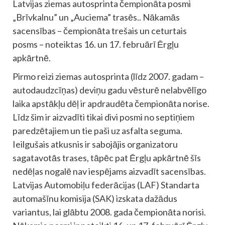
Latvijas ziemas autosprinta čempionāta posmi
„Brīvkalnu” un „Auciema” trasēs.. Nākamās
sacensības – čempionāta trešais un ceturtais
posms – noteiktas 16. un 17. februārī Ērgļu
apkārtnē.
Pirmo reizi ziemas autosprinta (līdz 2007. gadam –
autodaudzcīņas) deviņu gadu vēsturē nelabvēlīgo
laika apstākļu dēļ ir apdraudēta čempionāta norise.
Līdz šim ir aizvadīti tikai divi posmi no septiņiem
paredzētajiem un tie paši uz asfalta seguma.
Ieilgušais atkusnis ir sabojājis organizatoru
sagatavotās trases, tāpēc pat Ērgļu apkārtnē šīs
nedēļas nogalē nav iespējams aizvadīt sacensības.
Latvijas Automobiļu federācijas (LAF) Standarta
automašīnu komisija (SAK) izskata dažādus
variantus, lai glābtu 2008. gada čempionāta norisi.