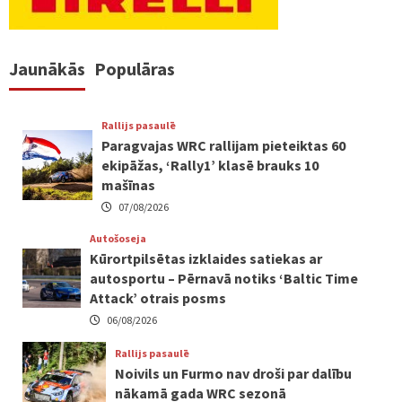
Jaunākās
Populāras
Rallijs pasaulē
Paragvajas WRC rallijam pieteiktas 60
ekipāžas, ‘Rally1’ klasē brauks 10
mašīnas
07/08/2026
Autošoseja
Kūrortpilsētas izklaides satiekas ar
autosportu – Pērnavā notiks ‘Baltic Time
Attack’ otrais posms
06/08/2026
Rallijs pasaulē
Noivils un Furmo nav droši par dalību
nākamā gada WRC sezonā