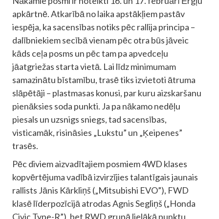
Nākamie posmi ir noteikti 16. un 17. februārī Ērgļu
apkārtnē. Atkarībā no laika apstākļiem pastāv
iespēja, ka sacensības notiks pēc rallija principa –
dalībniekiem secībā vienam pēc otra būs jāveic
kāds ceļa posms un pēc tam pa apvedceļu
jāatgriežas starta vietā. Lai līdz minimumam
samazinātu bīstamību, trasē tiks izvietoti ātruma
slāpētāji – plastmasas konusi, par kuru aizskaršanu
pienāksies soda punkti. Ja pa nākamo nedēļu
piesals un uzsnigs sniegs, tad sacensības,
visticamāk, risināsies „Lukstu” un „Ķeipenes”
trasēs.
Pēc diviem aizvadītajiem posmiem 4WD klases
kopvērtējuma vadībā izvirzījies talantīgais jaunais
rallists Jānis Kārkliņš („Mitsubishi EVO”), FWD
klasē līderpozīcijā atrodas Agnis Segliņš („Honda
Civic Type-R”), bet RWD grupā lielākā punktu