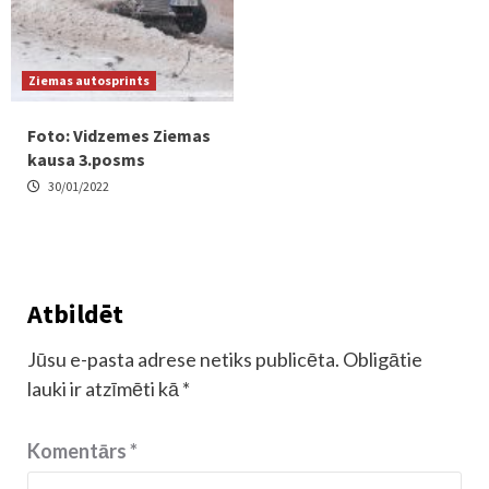
Ziemas autosprints
Foto: Vidzemes Ziemas
kausa 3.posms
30/01/2022
Atbildēt
Jūsu e-pasta adrese netiks publicēta.
Obligātie
lauki ir atzīmēti kā
*
Komentārs
*