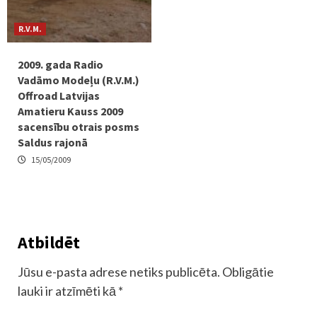
R.V.M.
2009. gada Radio
Vadāmo Modeļu (R.V.M.)
Offroad Latvijas
Amatieru Kauss 2009
sacensību otrais posms
Saldus rajonā
15/05/2009
Atbildēt
Jūsu e-pasta adrese netiks publicēta.
Obligātie
lauki ir atzīmēti kā
*