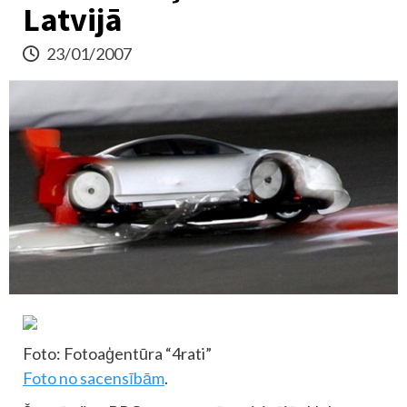
Latvijā
23/01/2007
Foto: Fotoaģentūra “4rati”
Foto no sacensībām
.