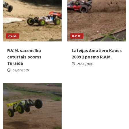
R.V.M.
R.V.M.
R.V.M. sacensību
Latvijas Amatieru Kauss
ceturtais posms
2009 2 posms R.V.M.
Turaidā
24/05/2009
08/07/2009