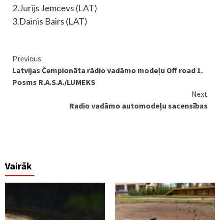
2.Jurijs Jemcevs (LAT)
3.Dainis Bairs (LAT)
Continue
Previous
Latvijas Čempionāta rādio vadāmo modeļu Off road 1.
Reading
Posms R.A.S.A./LUMEKS
Next
Radio vadāmo automodeļu sacensības
Vairāk