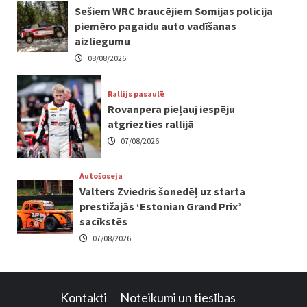
Sešiem WRC braucējiem Somijas policija
piemēro pagaidu auto vadīšanas
aizliegumu
08/08/2026
Rallijs pasaulē
Rovanpera pieļauj iespēju
atgriezties rallijā
07/08/2026
Autošoseja
Valters Zviedris šonedēļ uz starta
prestižajās ‘Estonian Grand Prix’
sacīkstēs
07/08/2026
Kontakti
Noteikumi un tiesības