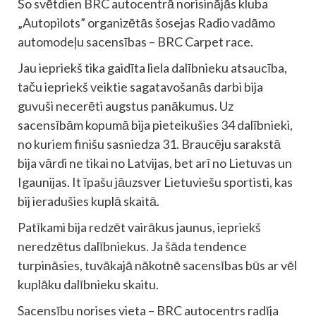
Šo svētdien BRC autocentrā norisinājās kluba
„Autopilots” organizētās šosejas Radio vadāmo
automodeļu sacensības – BRC Carpet race.
Jau iepriekš tika gaidīta liela dalībnieku atsaucība,
taču iepriekš veiktie sagatavošanās darbi bija
guvuši necerēti augstus panākumus. Uz
sacensībām kopumā bija pieteikušies 34 dalībnieki,
no kuriem finišu sasniedza 31. Braucēju sarakstā
bija vārdi ne tikai no Latvijas, bet arī no Lietuvas un
Igaunijas. It īpašu jāuzsver Lietuviešu sportisti, kas
bij ieradušies kuplā skaitā.
Patīkami bija redzēt vairākus jaunus, iepriekš
neredzētus dalībniekus. Ja šāda tendence
turpināsies, tuvākajā nākotnē sacensības būs ar vēl
kuplāku dalībnieku skaitu.
Sacensību norises vieta – BRC autocentrs radīja