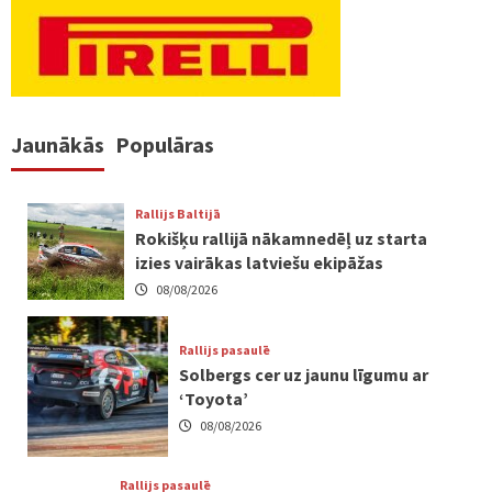
Jaunākās
Populāras
Rallijs Baltijā
Rokišķu rallijā nākamnedēļ uz starta
izies vairākas latviešu ekipāžas
08/08/2026
Rallijs pasaulē
Solbergs cer uz jaunu līgumu ar
‘Toyota’
08/08/2026
Rallijs pasaulē