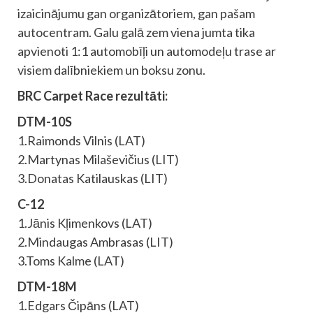
izaicinājumu gan organizātoriem, gan pašam
autocentram. Galu galā zem viena jumta tika
apvienoti 1:1 automobīļi un automodeļu trase ar
visiem dalībniekiem un boksu zonu.
BRC Carpet Race rezultāti:
DTM-10S
1.Raimonds Vilnis (LAT)
2.Martynas Milaševičius (LIT)
3.Donatas Katilauskas (LIT)
C-12
1.Jānis Kļimenkovs (LAT)
2.Mindaugas Ambrasas (LIT)
3.Toms Kalme (LAT)
DTM-18M
1.Edgars Čipāns (LAT)