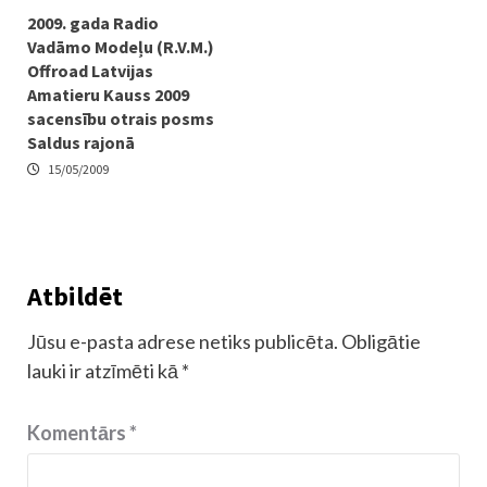
2009. gada Radio
Vadāmo Modeļu (R.V.M.)
Offroad Latvijas
Amatieru Kauss 2009
sacensību otrais posms
Saldus rajonā
15/05/2009
Atbildēt
Jūsu e-pasta adrese netiks publicēta.
Obligātie
lauki ir atzīmēti kā
*
Komentārs
*