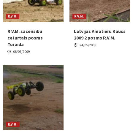
R.V.M.
R.V.M.
R.V.M. sacensību
Latvijas Amatieru Kauss
ceturtais posms
2009 2 posms R.V.M.
Turaidā
24/05/2009
08/07/2009
R.V.M.