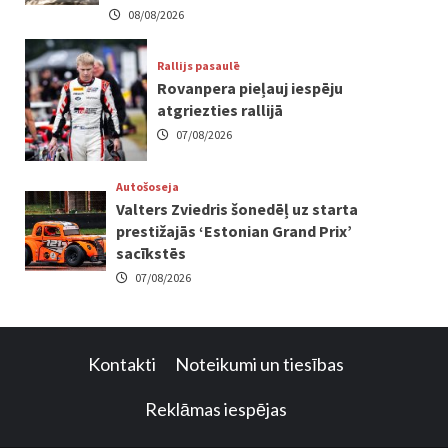
08/08/2026
Rallijs pasaulē
Rovanpera pieļauj iespēju
atgriezties rallijā
07/08/2026
Autošoseja
Valters Zviedris šonedēļ uz starta
prestižajās ‘Estonian Grand Prix’
sacīkstēs
07/08/2026
Kontakti
Noteikumi un tiesības
Reklāmas iespējas