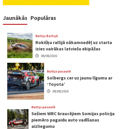
Jaunākās
Populāras
Rallijs Baltijā
Rokišķu rallijā nākamnedēļ uz starta
izies vairākas latviešu ekipāžas
08/08/2026
Rallijs pasaulē
Solbergs cer uz jaunu līgumu ar
‘Toyota’
08/08/2026
Rallijs pasaulē
Sešiem WRC braucējiem Somijas policija
piemēro pagaidu auto vadīšanas
aizliegumu