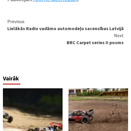
Continue
Previous
Lielākās Radio vadāmo automodeļu sacensības Latvijā
Reading
Next
BRC Carpet series II posms
Vairāk