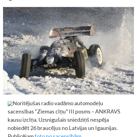
Noritējušas radio vadāmo automodeļu
sacensības “Ziemas cīņu” III posms – ANKRAVS
kausu izcīņa. Uzsnigušais sniedziņš nespēja
nobiedēt 26 braucējus no Latvijas un Igaunijas.
Publicējam
foto no sacensībām
.