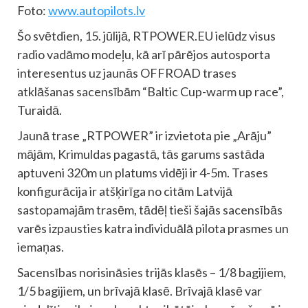
Foto:
www.autopilots.lv
Šo svētdien, 15. jūlijā, RTPOWER.EU ielūdz visus
radio vadāmo modeļu, kā arī pārējos autosporta
interesentus uz jaunās OFFROAD trases
atklāšanas sacensībām “Baltic Cup-warm up race”,
Turaidā.
Jaunā trase „RTPOWER” ir izvietota pie „Arāju”
mājām, Krimuldas pagastā, tās garums sastāda
aptuveni 320m un platums vidēji ir 4-5m. Trases
konfigurācija ir atšķirīga no citām Latvijā
sastopamajām trasēm, tādēļ tieši šajās sacensībās
varēs izpausties katra individuālā pilota prasmes un
iemaņas.
Sacensības norisināsies trijās klasēs – 1/8 bagijiem,
1/5 bagijiem, un brīvajā klasē. Brīvajā klasē var