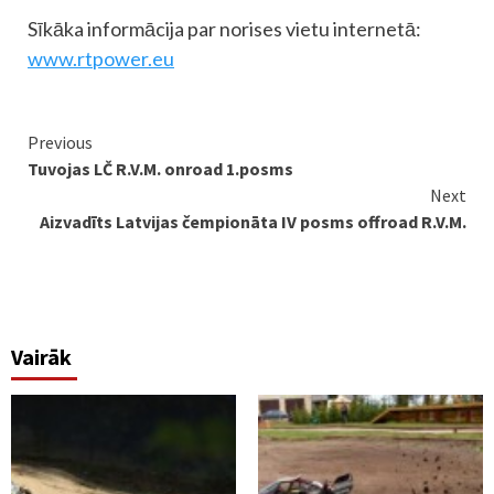
Sīkāka informācija par norises vietu internetā:
www.rtpower.eu
Continue
Previous
Tuvojas LČ R.V.M. onroad 1.posms
Reading
Next
Aizvadīts Latvijas čempionāta IV posms offroad R.V.M.
Vairāk