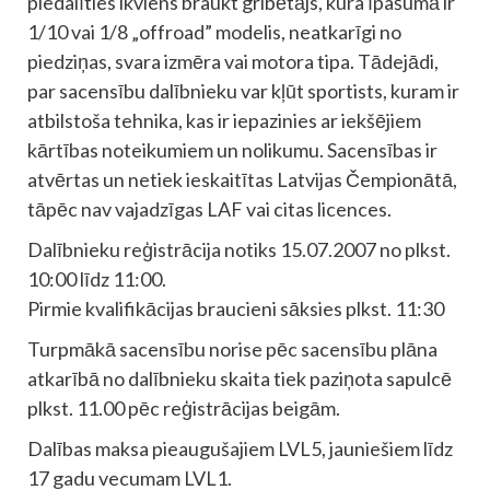
piedalīties ikviens braukt gribētājs, kura īpašumā ir
1/10 vai 1/8 „offroad” modelis, neatkarīgi no
piedziņas, svara izmēra vai motora tipa. Tādejādi,
par sacensību dalībnieku var kļūt sportists, kuram ir
atbilstoša tehnika, kas ir iepazinies ar iekšējiem
kārtības noteikumiem un nolikumu. Sacensības ir
atvērtas un netiek ieskaitītas Latvijas Čempionātā,
tāpēc nav vajadzīgas LAF vai citas licences.
Dalībnieku reģistrācija notiks 15.07.2007 no plkst.
10:00 līdz 11:00.
Pirmie kvalifikācijas braucieni sāksies plkst. 11:30
Turpmākā sacensību norise pēc sacensību plāna
atkarībā no dalībnieku skaita tiek paziņota sapulcē
plkst. 11.00 pēc reģistrācijas beigām.
Dalības maksa pieaugušajiem LVL5, jauniešiem līdz
17 gadu vecumam LVL1.