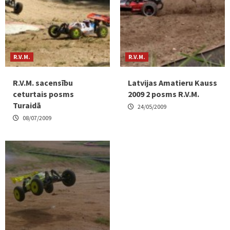
R.V.M.
R.V.M.
R.V.M. sacensību
Latvijas Amatieru Kauss
ceturtais posms
2009 2 posms R.V.M.
Turaidā
24/05/2009
08/07/2009