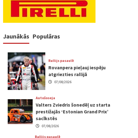
Jaunākās
Populāras
Rallijs pasaulē
Rovanpera pieļauj iespēju
atgriezties rallijā
07/08/2026
Autošoseja
Valters Zviedris šonedēļ uz starta
prestižajās ‘Estonian Grand Prix’
sacīkstēs
07/08/2026
Rallijs pasaulē