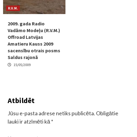
R.V.M.
2009. gada Radio
Vadāmo Modeļu (R.V.M.)
Offroad Latvijas
Amatieru Kauss 2009
sacensību otrais posms
Saldus rajonā
15/05/2009
Atbildēt
Jūsu e-pasta adrese netiks publicēta.
Obligātie
lauki ir atzīmēti kā
*