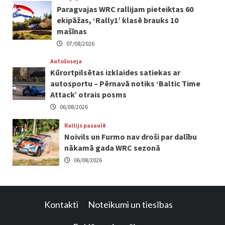
Paragvajas WRC rallijam pieteiktas 60
ekipāžas, ‘Rally1’ klasē brauks 10
mašīnas
07/08/2026
Autošoseja
Kūrortpilsētas izklaides satiekas ar
autosportu – Pērnavā notiks ‘Baltic Time
Attack’ otrais posms
06/08/2026
Rallijs pasaulē
Noivils un Furmo nav droši par dalību
nākamā gada WRC sezonā
06/08/2026
Kontakti
Noteikumi un tiesības