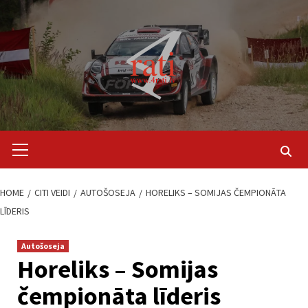
Skip
to
content
Primary
Menu
HOME
CITI VEIDI
AUTOŠOSEJA
HORELIKS – SOMIJAS ČEMPIONĀTA
LĪDERIS
Autošoseja
Horeliks – Somijas
čempionāta līderis