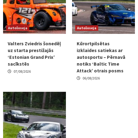
Autošoseja
Autošoseja
Valters Zviedris šonedēļ
Kūrortpilsētas
uz starta prestižajās
izklaides satiekas ar
‘Estonian Grand Prix’
autosportu – Pērnavā
sacīkstēs
notiks ‘Baltic Time
Attack’ otrais posms
07/08/2026
06/08/2026