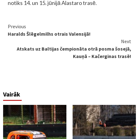
notiks 14. un 15. jūnijā Alastaro trasē.
Continue
Previous
Haralds Šlēgelmilhs otrais Valensijā!
Reading
Next
Atskats uz Baltijas čempionāta otrā posma šosejā,
Kauņā – Kačerginas trasē!
Vairāk