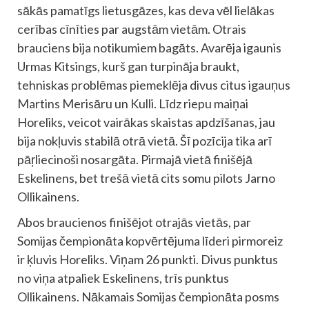
sākās pamatīgs lietusgāzes, kas deva vēl lielākas
cerības cīnīties par augstām vietām. Otrais
brauciens bija notikumiem bagāts. Avarēja igaunis
Urmas Kitsings, kurš gan turpināja braukt,
tehniskas problēmas piemeklēja divus citus igauņus
Martins Merisāru un Kulli. Līdz riepu maiņai
Horeliks, veicot vairākas skaistas apdzīšanas, jau
bija nokļuvis stabilā otrā vietā. Šī pozīcija tika arī
pāŗliecinoši nosargāta. Pirmajā vietā finišējā
Eskelinens, bet trešā vietā cits somu pilots Jarno
Ollikainens.
Abos braucienos finišējot otrajās vietās, par
Somijas čempionāta kopvērtējuma līderi pirmoreiz
ir ķluvis Horeliks. Viņam 26 punkti. Divus punktus
no viņa atpaliek Eskelinens, trīs punktus
Ollikainens. Nākamais Somijas čempionāta posms