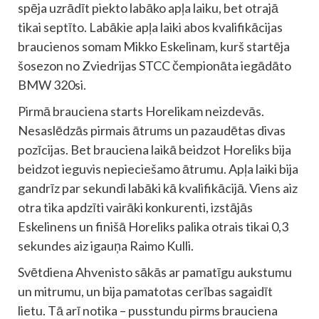
spēja uzrādīt piekto labāko apļa laiku, bet otrajā
tikai septīto. Labākie apļa laiki abos kvalifikācijas
braucienos somam Mikko Eskelinam, kurš startēja
šosezon no Zviedrijas STCC čempionāta iegādāto
BMW 320si.
Pirmā brauciena starts Horelikam neizdevās.
Nesaslēdzās pirmais ātrums un pazaudētas divas
pozīcijas. Bet brauciena laikā beidzot Horeliks bija
beidzot ieguvis nepieciešamo ātrumu. Apļa laiki bija
gandrīz par sekundi labāki kā kvalifikācijā. Viens aiz
otra tika apdzīti vairāki konkurenti, izstājās
Eskelinens un finišā Horeliks palika otrais tikai 0,3
sekundes aiz igauņa Raimo Kulli.
Svētdiena Ahvenisto sākās ar pamatīgu aukstumu
un mitrumu, un bija pamatotas cerības sagaidīt
lietu. Tā arī notika – pusstundu pirms brauciena