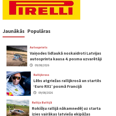
Jaunākās
Populāras
Autosprints
Vaiņodes lidlaukā noskaidroti Latvijas
autosprinta kausa 4. posma uzvarētāji
09/08/2026
Rallijkross
Lēbs atgriežas rallijkrosā un startēs
‘Euro RX1’ posmā Francijā
09/08/2026
Rallijs Baltijā
Rokišķu rallijā nākamnedēļ uz starta
izies vairākas latviešu ekipāžas