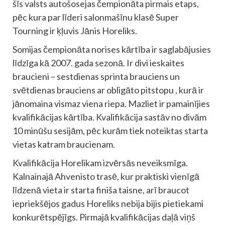
šīs valsts autošosejas čempionāta pirmais etaps,
pēc kura par līderi salonmašīnu klasē Super
Tourning ir ķļuvis Jānis Horeliks.
Somijas čempionāta norises kārtība ir saglabājusies
līdzīga kā 2007. gada sezonā. Ir divi ieskaites
braucieni – sestdienas sprinta brauciens un
svētdienas brauciens ar obligāto pitstopu , kurā ir
jānomaina vismaz viena riepa. Mazliet ir pamainījies
kvalifikācijas kārtība. Kvalifikācija sastāv no divām
10 minūšu sesijām, pēc kurām tiek noteiktas starta
vietas katram braucienam.
Kvalifikācija Horelikam izvērsās neveiksmīga.
Kalnainajā Ahvenisto trasē, kur praktiski vienīgā
līdzenā vieta ir starta finiša taisne, arī braucot
iepriekšējos gadus Horeliks nebija bijis pietiekami
konkurētspējīgs. Pirmajā kvalifikācijas daļā viņš