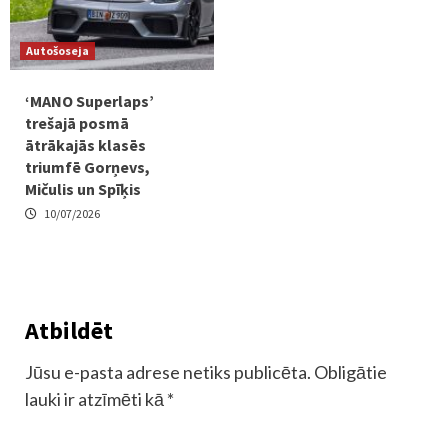
Autošoseja
‘MANO Superlaps’
trešajā posmā
ātrākajās klasēs
triumfē Gorņevs,
Mičulis un Spīķis
10/07/2026
Atbildēt
Jūsu e-pasta adrese netiks publicēta.
Obligātie
lauki ir atzīmēti kā
*