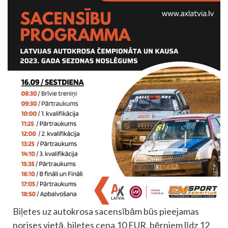
Biļetes uz autokrosa sacensībām būs pieejamas
norises vietā, biļetes cena 10 EUR, bērniem līdz 12