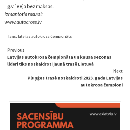
g.v. ieeja bez maksas.
Izmantotie resursi:
www.autocross.lv
Tags:
latvijas autokrosa čempionāts
Continue
Previous
Latvijas autokrosa čempionāta un kausa sezonas
Reading
līderi tiks noskaidroti jaunā trasē Lietuvā
Next
Pluņģes trasē noskaidroti 2023. gada Latvijas
autokrosa čempioni