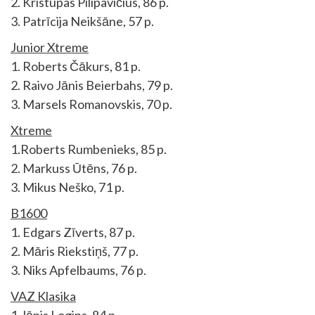
2. Kristupas Pilipavičius, 86 p.
3. Patrīcija Neikšāne, 57 p.
Junior Xtreme
1. Roberts Čākurs, 81 p.
2. Raivo Jānis Beierbahs, 79 p.
3. Marsels Romanovskis, 70 p.
Xtreme
1.Roberts Rumbenieks, 85 p.
2. Markuss Ūtēns, 76 p.
3. Mikus Neško, 71 p.
B1600
1. Edgars Zīverts, 87 p.
2. Māris Riekstiņš, 77 p.
3. Niks Apfelbaums, 76 p.
VAZ Klasika