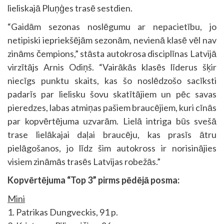
lieliskajā Pluņģes trasē sestdien.
“Gaidām sezonas noslēgumu ar nepacietību, jo
netipiski iepriekšējām sezonām, nevienā klasē vēl nav
zināms čempions,” stāsta autokrosa disciplīnas Latvijā
virzītājs Arnis Odiņš. “Vairākās klasēs līderus šķir
niecīgs punktu skaits, kas šo noslēdzošo sacīksti
padarīs par lielisku šovu skatītājiem un pēc savas
pieredzes, labas atmiņas pašiem braucējiem, kuri cīnās
par kopvērtējuma uzvarām. Lielā intriga būs svešā
trase lielākajai daļai braucēju, kas prasīs ātru
pielāgošanos, jo līdz šim autokross ir norisinājies
visiem zināmās trasēs Latvijas robežās.”
Kopvērtējuma “Top 3” pirms pēdējā posma:
Mini
1. Patrikas Dungveckis, 91 p.