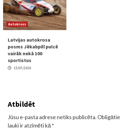
Autokross
Latvijas autokrosa
posms Jēkabpilī pulcē
vairāk nekā 100
sportistus
13/07/2026
Atbildēt
Jūsu e-pasta adrese netiks publicēta.
Obligātie
lauki ir atzīmēti kā
*