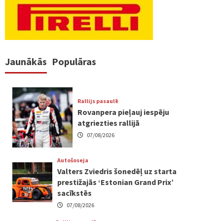
Jaunākās
Populāras
Rallijs pasaulē
Rovanpera pieļauj iespēju
atgriezties rallijā
07/08/2026
Autošoseja
Valters Zviedris šonedēļ uz starta
prestižajās ‘Estonian Grand Prix’
sacīkstēs
07/08/2026