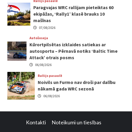
Rallijs pasaulē
Paragvajas WRC rallijam pieteiktas 60
ekipāžas, ‘Rally1’ klasē brauks 10
mašīnas
07/08/2026
Autošoseja
Kūrortpilsētas izklaides satiekas ar
autosportu – Pērnavā notiks ‘Baltic Time
Attack’ otrais posms
06/08/2026
Rallijs pasaulē
Noivils un Furmo nav droši par dalību
nākamā gada WRC sezonā
06/08/2026
Kontakti
Noteikumi un tiesības