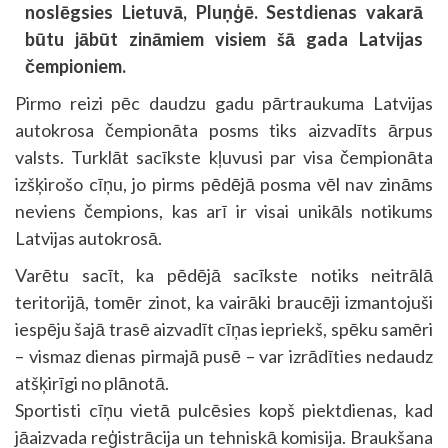
noslēgsies Lietuvā, Pluņģē. Sestdienas vakarā
būtu jābūt zināmiem visiem šā gada Latvijas
čempioniem.
Pirmo reizi pēc daudzu gadu pārtraukuma Latvijas
autokrosa čempionāta posms tiks aizvadīts ārpus
valsts. Turklāt sacīkste kļuvusi par visa čempionāta
izšķirošo cīņu, jo pirms pēdējā posma vēl nav zināms
neviens čempions, kas arī ir visai unikāls notikums
Latvijas autokrosā.
Varētu sacīt, ka pēdējā sacīkste notiks neitrālā
teritorijā, tomēr zinot, ka vairāki braucēji izmantojuši
iespēju šajā trasē aizvadīt cīņas iepriekš, spēku samēri
– vismaz dienas pirmajā pusē – var izrādīties nedaudz
atšķirīgi no plānotā.
Sportisti cīņu vietā pulcēsies kopš piektdienas, kad
jāaizvada reģistrācija un tehniskā komisija. Braukšana