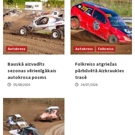
Autokross
Autokross
Folkreiss
Bauskā aizvadīts
Folkreiss atgriežas
sezonas vērienīgākais
pārbūvētā Aizkraukles
autokrosa posms
trasē
05/08/2026
24/07/2026