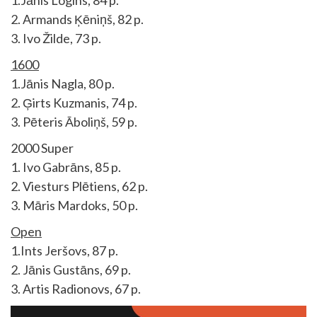
1.Jānis Logins, 84 p.
2. Armands Ķēniņš, 82 p.
3. Ivo Žilde, 73 p.
1600
1.Jānis Nagla, 80 p.
2. Ģirts Kuzmanis, 74 p.
3. Pēteris Āboliņš, 59 p.
2000 Super
1. Ivo Gabrāns, 85 p.
2. Viesturs Plētiens, 62 p.
3. Māris Mardoks, 50 p.
Open
1.Ints Jeršovs, 87 p.
2. Jānis Gustāns, 69 p.
3. Artis Radionovs, 67 p.