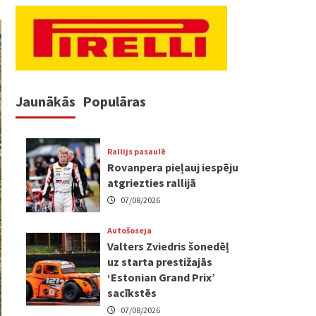
Jaunākās
Populāras
Rallijs pasaulē
Rovanpera pieļauj iespēju
atgriezties rallijā
07/08/2026
Autošoseja
Valters Zviedris šonedēļ
uz starta prestižajās
‘Estonian Grand Prix’
sacīkstēs
07/08/2026