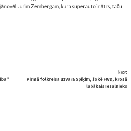
ba jānovēl Jurim Zembergam, kura superauto ir ātrs, taču
Next
aiba”
Pirmā folkreisa uzvara Spīķim, šokē FWD, krosā
labākais Iesalnieks