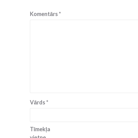
Komentārs
*
Vārds
*
Tīmekļa
vietne