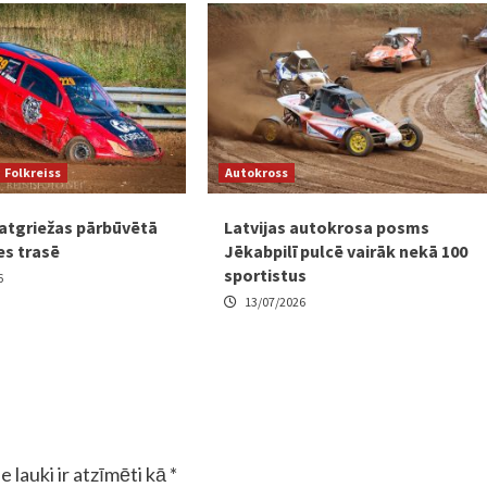
Folkreiss
Autokross
 atgriežas pārbūvētā
Latvijas autokrosa posms
es trasē
Jēkabpilī pulcē vairāk nekā 100
sportistus
6
13/07/2026
e lauki ir atzīmēti kā
*