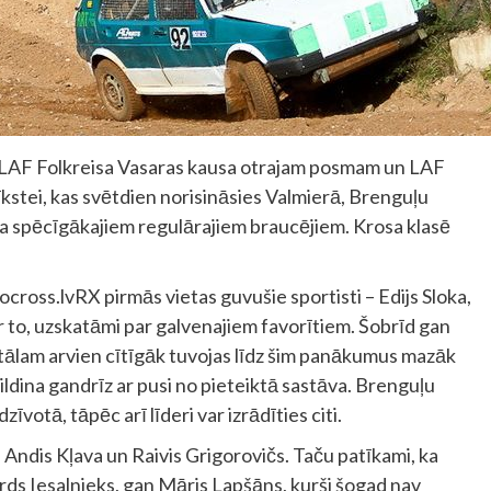
LAF Folkreisa Vasaras kausa otrajam posmam un LAF
īkstei, kas svētdien norisināsies Valmierā, Brenguļu
ža spēcīgākajiem regulārajiem braucējiem. Krosa klasē
cross.lvRX pirmās vietas guvušie sportisti – Edijs Sloka,
ar to, uzskatāmi par galvenajiem favorītiem. Šobrīd gan
stālam arvien cītīgāk tuvojas līdz šim panākumus mazāk
apildina gandrīz ar pusi no pieteiktā sastāva. Brenguļu
īvotā, tāpēc arī līderi var izrādīties citi.
 Andis Kļava un Raivis Grigorovičs. Taču patīkami, ka
ards Iesalnieks, gan Māris Lapšāns, kurši šogad nav