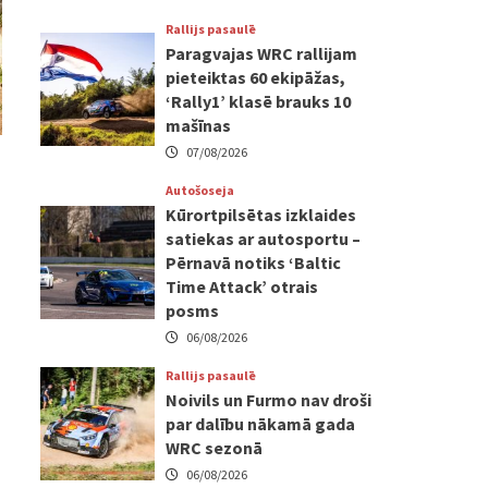
Rallijs pasaulē
Paragvajas WRC rallijam
pieteiktas 60 ekipāžas,
‘Rally1’ klasē brauks 10
mašīnas
07/08/2026
Autošoseja
Kūrortpilsētas izklaides
satiekas ar autosportu –
Pērnavā notiks ‘Baltic
Time Attack’ otrais
posms
06/08/2026
Rallijs pasaulē
Noivils un Furmo nav droši
par dalību nākamā gada
WRC sezonā
06/08/2026