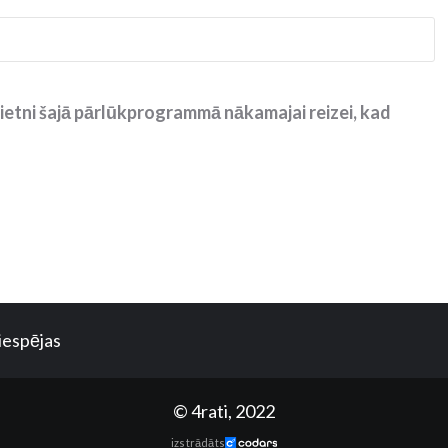
ietni šajā pārlūkprogrammā nākamajai reizei, kad
iespējas
© 4rati, 2022
izstrādāts