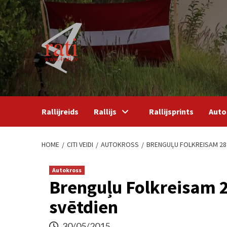
Skip
to
content
Rallijreids
Rallijs
Rallijsprints
Auto
HOME
CITI VEIDI
AUTOKROSS
BRENGUĻU FOLKREISAM 28 
Autokross
Brenguļu Folkreisam 2
svētdien
30/05/2015