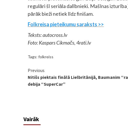
regulāri šī seriāla dalībnieki. Mašīnas izturī
pārāk bieži netiek līdz finišam.
Folkreisa pieteikumu saraksts >>
Teksts: autocross.lv
Foto: Kaspars Cikmačs, 4rati.lv
Tags:
folkreiss
Continue
Previous
Nitišs piektais finālā Lielbritānijā, Baumanim “r
Reading
debija “SuperCar”
Vairāk