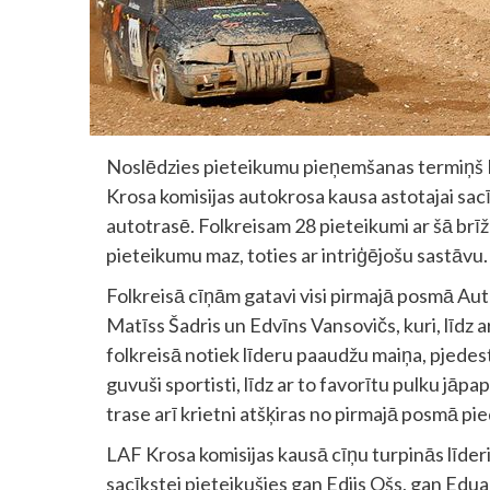
Noslēdzies pieteikumu pieņemšanas termiņš 
Krosa komisijas autokrosa kausa astotajai sac
autotrasē. Folkreisam 28 pieteikumi ar šā brī
pieteikumu maz, toties ar intriģējošu sastāvu.
Folkreisā cīņām gatavi visi pirmajā posmā Auto
Matīss Šadris un Edvīns Vansovičs, kuri, līdz 
folkreisā notiek līderu paaudžu maiņa, pjede
guvuši sportisti, līdz ar to favorītu pulku jāp
trase arī krietni atšķiras no pirmajā posmā piedz
LAF Krosa komisijas kausā cīņu turpinās līderi
sacīkstei pieteikušies gan Edijs Ošs, gan Edu