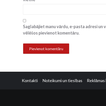
Saglabājiet manu vārdu, e-pasta adresi un v
vēlēšos pievienot komentāru.
Kontakti
Noteikumi un tiesības
Reklāmas 