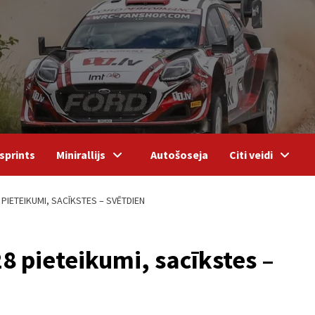
sprints
Minirallijs
Autošoseja
Citi veidi
PIETEIKUMI, SACĪKSTES – SVĒTDIEN
8 pieteikumi, sacīkstes –