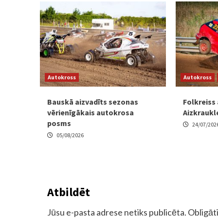
Autokross
Autokross
Bauskā aizvadīts sezonas
Folkreiss
vērienīgākais autokrosa
Aizkraukl
posms
24/07/202
05/08/2026
Atbildēt
Jūsu e-pasta adrese netiks publicēta.
Obligāti