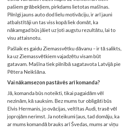
pašiem grābekļiem, pirkdams lietotas mašīnas.
Pilnīgi jauns auto dod lielu motivāciju, ir arī jauni
atbalstītāji un tas viss kopā liek domāt, ka
nākamgad būs jāiet uz ļoti augstu rezultātu, lai to
visu attaisnotu.
Pašlaik es gaidu Ziemassvētku dāvanu – ir tā salikts,
ka uz Ziemassvētkiem vajadzētu visam būt
gatavam. Mašīna tiek pilnībā sagatavota Latvijā pie
Pētera Neikšāna.
Vai nākamsezon pastāvēs arī komanda?
Jā, komanda būs noteikti, tikai pagaidām vēl
nezinām, kā sauksim. Bez mums tur obligāti būs
Elvis Hermanis, jo ovācijas, veltītas Audi, trasē vēl
joprojām nerimst. Ja noteikumi ļaus, tad domāju, ka
ar mums komandā brauks arī Švedas, mums ar viņu