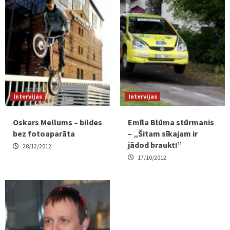
Intervijas
Intervijas
Oskars Mellums – bildes
Emīla Blūma stūrmanis
bez fotoaparāta
– „Šitam sīkajam ir
jādod braukt!”
28/12/2012
17/10/2012