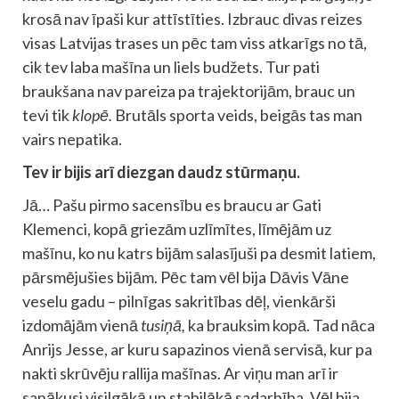
krosā nav īpaši kur attīstīties. Izbrauc divas reizes
visas Latvijas trases un pēc tam viss atkarīgs no tā,
cik tev laba mašīna un liels budžets. Tur pati
braukšana nav pareiza pa trajektorijām, brauc un
tevi tik
klopē.
Brutāls sporta veids, beigās tas man
vairs nepatika.
Tev ir bijis arī diezgan daudz stūrmaņu.
Jā… Pašu pirmo sacensību es braucu ar Gati
Klemenci, kopā griezām uzlīmītes, līmējām uz
mašīnu, ko nu katrs bijām salasījuši pa desmit latiem,
pārsmējušies bijām. Pēc tam vēl bija Dāvis Vāne
veselu gadu – pilnīgas sakritības dēļ, vienkārši
izdomājām vienā
tusiņā,
ka brauksim kopā. Tad nāca
Anrijs Jesse, ar kuru sapazinos vienā servisā, kur pa
nakti skrūvēju rallija mašīnas. Ar viņu man arī ir
sanākusi visilgākā un stabilākā sadarbība. Vēl bija