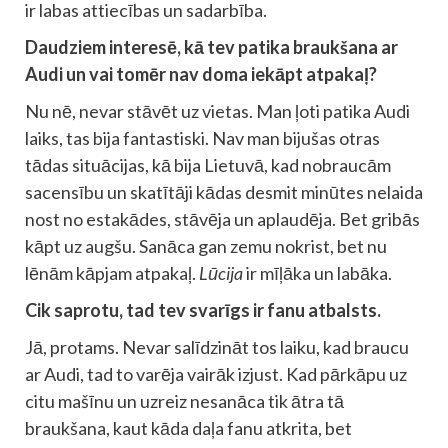
ir labas attiecības un sadarbība.
Daudziem interesē, kā tev patika braukšana ar
Audi un vai tomēr nav doma iekāpt atpakaļ?
Nu nē, nevar stāvēt uz vietas. Man ļoti patika Audi
laiks, tas bija fantastiski. Nav man bijušas otras
tādas situācijas, kā bija Lietuvā, kad nobraucām
sacensību un skatītāji kādas desmit minūtes nelaida
nost no estakādes, stāvēja un aplaudēja. Bet gribās
kāpt uz augšu. Sanāca gan zemu nokrist, bet nu
lēnām kāpjam atpakaļ.
Lūcija
ir mīļāka un labāka.
Cik saprotu, tad tev svarīgs ir fanu atbalsts.
Jā, protams. Nevar salīdzināt tos laiku, kad braucu
ar Audi, tad to varēja vairāk izjust. Kad pārkāpu uz
citu mašīnu un uzreiz nesanāca tik ātra tā
braukšana, kaut kāda daļa fanu atkrita, bet