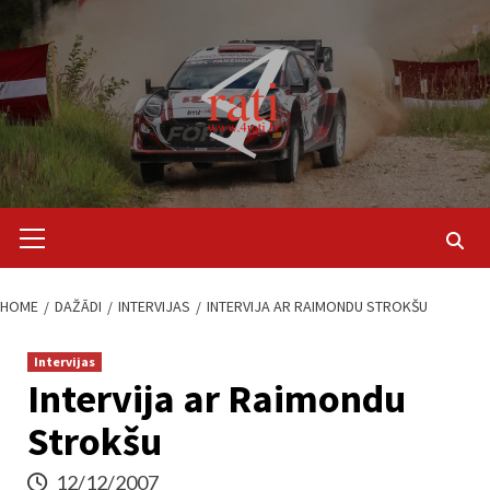
Skip
to
content
Primary
Menu
HOME
DAŽĀDI
INTERVIJAS
INTERVIJA AR RAIMONDU STROKŠU
Intervijas
Intervija ar Raimondu
Strokšu
12/12/2007