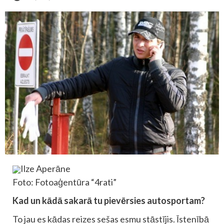
Ilze Aperāne
Foto: Fotoaģentūra “4rati”
Kad un kādā sakarā tu pievērsies autosportam?
To jau es kādas reizes sešas esmu stāstījis. Īstenībā