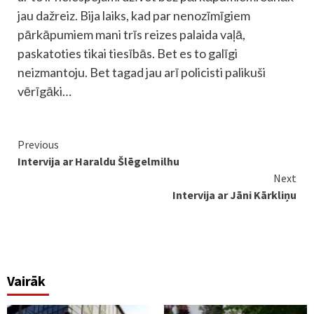
jau dažreiz. Bija laiks, kad par nenozīmīgiem
pārkāpumiem mani trīs reizes palaida vaļā,
paskatoties tikai tiesībās. Bet es to galīgi
neizmantoju. Bet tagad jau arī policisti palikuši
vērīgāki…
Continue
Previous
Intervija ar Haraldu Šlēgelmilhu
Reading
Next
Intervija ar Jāni Kārkliņu
Vairāk