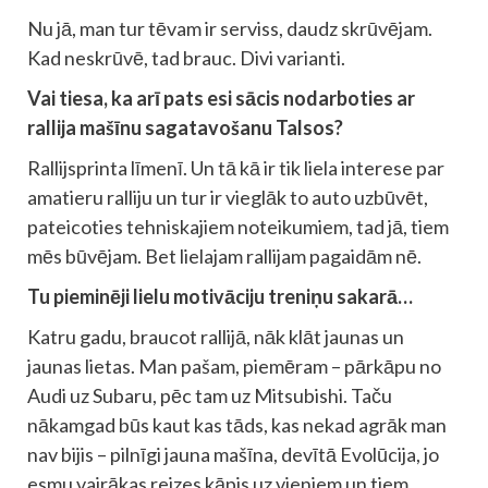
Nu jā, man tur tēvam ir serviss, daudz skrūvējam.
Kad neskrūvē, tad brauc. Divi varianti.
Vai tiesa, ka arī pats esi sācis nodarboties ar
rallija mašīnu sagatavošanu Talsos?
Rallijsprinta līmenī. Un tā kā ir tik liela interese par
amatieru ralliju un tur ir vieglāk to auto uzbūvēt,
pateicoties tehniskajiem noteikumiem, tad jā, tiem
mēs būvējam. Bet lielajam rallijam pagaidām nē.
Tu pieminēji lielu motivāciju treniņu sakarā…
Katru gadu, braucot rallijā, nāk klāt jaunas un
jaunas lietas. Man pašam, piemēram – pārkāpu no
Audi uz Subaru, pēc tam uz Mitsubishi. Taču
nākamgad būs kaut kas tāds, kas nekad agrāk man
nav bijis – pilnīgi jauna mašīna, devītā Evolūcija, jo
esmu vairākas reizes kāpis uz vieniem un tiem