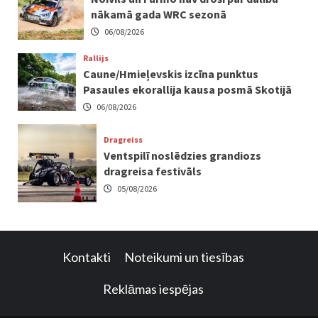
nākamā gada WRC sezonā
06/08/2026
Rallijs
Caune/Hmieļevskis izcīna punktus
Pasaules ekorallija kausa posmā Skotijā
06/08/2026
Dragreiss
Ventspilī noslēdzies grandiozs
dragreisa festivāls
05/08/2026
Kontakti
Noteikumi un tiesības
Reklāmas iespējas