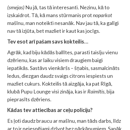
(smejas)
Nu jā, tas tā interesanti. Nezinu, kā to
izskaidrot. Tā, kā mans stūrmanis prot
noparkot
mašīnu, man noteikti nesanāk. Nav jau tā, ka galīgi
nav tā izjūta, bet mazliet ir kaut kas jocīgs.
Tev esot arī pašam savs kokteilis…
Agrāk, kad biju kādās ballītes, parasti taisīju vienu
dzērienu, kas ar laiku visiem draugiem baigi
iepatikās. Sastāvs vienkāršs – šņabis, sasmalcināts
ledus, diezgan daudz svaigs citrons iespiests un
mazliet cukurs. Kokteilis tā aizgāja, ka pat Rīgā,
klubā Pupu Lounge visi zināja, kas ir
Raimītis
, bija
pieprasīts dzēriens.
Kādas tev attiecības ar ceļu policiju?
Es ļoti daudz braucu ar mašīnu, man tāds darbs, līdz
ar to ir neiespējami dzīvot bez pārkāpumiem. Sanāk