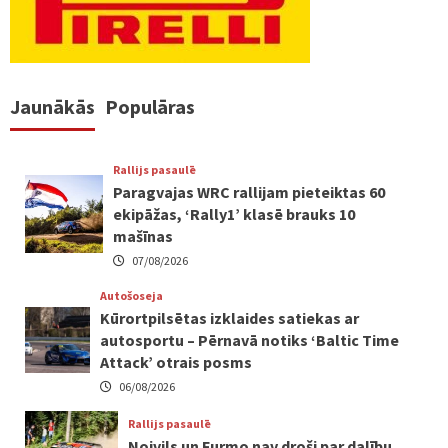
Jaunākās
Populāras
Rallijs pasaulē
Paragvajas WRC rallijam pieteiktas 60
ekipāžas, ‘Rally1’ klasē brauks 10
mašīnas
07/08/2026
Autošoseja
Kūrortpilsētas izklaides satiekas ar
autosportu – Pērnavā notiks ‘Baltic Time
Attack’ otrais posms
06/08/2026
Rallijs pasaulē
Noivils un Furmo nav droši par dalību