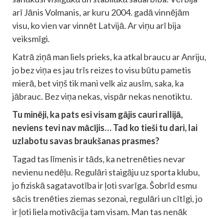
arī Jānis Volmanis, ar kuru 2004. gadā vinnējām
visu, ko vien var vinnēt Latvijā. Ar viņu arī bija
veiksmīgi.
Katrā ziņā man liels prieks, ka atkal braucu ar Anriju,
jo bez viņa es jau trīs reizes to visu būtu pametis
mierā, bet viņš tik mani velk aiz ausīm, saka, ka
jābrauc. Bez viņa nekas, vispār nekas nenotiktu.
Tu minēji, ka pats esi visam gājis cauri rallijā,
neviens tevi nav mācījis… Tad ko tieši tu dari, lai
uzlabotu savas braukšanas prasmes?
Tagad tas līmenis ir tāds, ka netrenēties nevar
nevienu nedēļu. Regulāri staigāju uz sporta klubu,
jo fiziskā sagatavotība ir ļoti svarīga. Šobrīd esmu
sācis trenēties ziemas sezonai, regulāri un cītīgi, jo
ir ļoti liela motivācija tam visam. Man tas nenāk