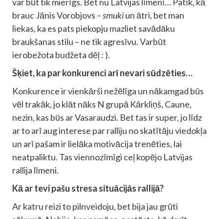
var būt tik mierīgs. Bet nu Latvijas līmenī… Patīk, kā
brauc Jānis Vorobjovs –
smuki
un ātri, bet man
liekas, ka es pats piekopju mazliet savādāku
braukšanas stilu – ne tik agresīvu. Varbūt
ierobežota budžeta dēļ : ).
Šķiet, ka par konkurenci arī nevari sūdzēties…
Konkurence ir vienkārši nežēlīga un nākamgad būs
vēl trakāk, jo klāt nāks N grupā Kārkliņš, Caune,
nezin, kas būs ar Vasaraudzi. Bet tas ir super, jo līdz
ar to arī aug interese par ralliju no skatītāju viedokļa
un arī pašam ir lielāka motivācija trenēties, lai
neatpaliktu. Tas viennozīmīgi ceļ kopējo Latvijas
rallija līmeni.
Kā ar tevi pašu stresa situācijās rallijā?
Ar katru reizi to pilnveidoju, bet bija jau grūti