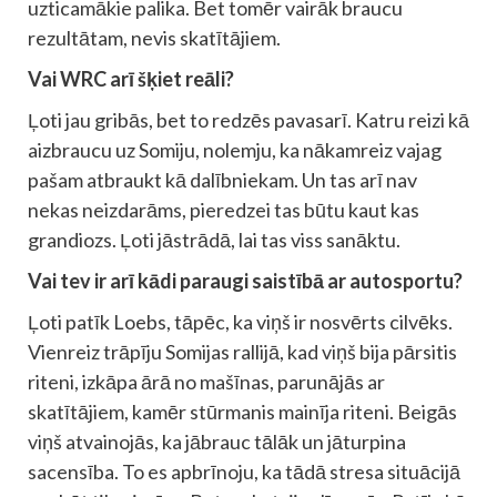
uzticamākie palika. Bet tomēr vairāk braucu
rezultātam, nevis skatītājiem.
Vai WRC arī šķiet reāli?
Ļoti jau gribās, bet to redzēs pavasarī. Katru reizi kā
aizbraucu uz Somiju, nolemju, ka nākamreiz vajag
pašam atbraukt kā dalībniekam. Un tas arī nav
nekas neizdarāms, pieredzei tas būtu kaut kas
grandiozs. Ļoti jāstrādā, lai tas viss sanāktu.
Vai tev ir arī kādi paraugi saistībā ar autosportu?
Ļoti patīk Loebs, tāpēc, ka viņš ir nosvērts cilvēks.
Vienreiz trāpīju Somijas rallijā, kad viņš bija pārsitis
riteni, izkāpa ārā no mašīnas, parunājās ar
skatītājiem, kamēr stūrmanis mainīja riteni. Beigās
viņš atvainojās, ka jābrauc tālāk un jāturpina
sacensība. To es apbrīnoju, ka tādā stresa situācijā