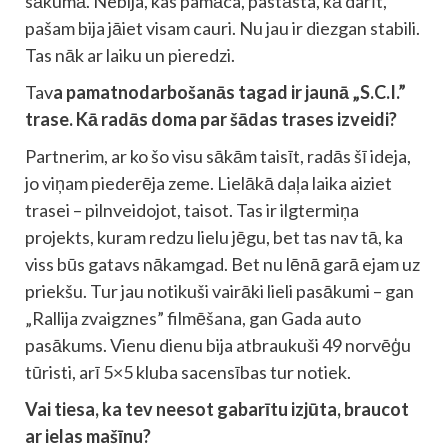
sākumā. Nebija, kas pamāca, pastāsta, kā darīt,
pašam bija jāiet visam cauri. Nu jau ir diezgan stabili.
Tas nāk ar laiku un pieredzi.
Tav
a pamatnodarbošanās tagad ir jaunā „S.C.I.”
trase. Kā radās doma par šādas trases izveidi?
Partnerim, ar ko šo visu sākām taisīt, radās šī ideja,
jo viņam piederēja zeme. Lielākā daļa laika aiziet
trasei – pilnveidojot, taisot. Tas ir ilgtermiņa
projekts, kuram redzu lielu jēgu, bet tas nav tā, ka
viss būs gatavs nākamgad. Bet nu lēnā garā ejam uz
priekšu. Tur jau notikuši vairāki lieli pasākumi – gan
„Rallija zvaigznes” filmēšana, gan Gada auto
pasākums. Vienu dienu bija atbraukuši 49 norvēģu
tūristi, arī 5×5 kluba sacensības tur notiek.
Vai tiesa, ka tev neesot gabarītu izjūta, braucot
ar ielas mašīnu?