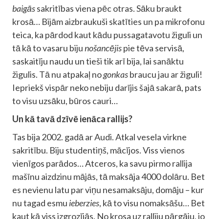
baigās
sakritības viena pēc otras. Sāku braukt
krosā… Bijām aizbraukuši skatīties un pa mikrofonu
teica, ka pārdod kaut kādu pussagatavotu žiguli un
tā kā to vasaru biju
nošancējis
pie tēva servisā,
saskaitīju naudu un tieši tik arī bija, lai sanāktu
žigulis. Tā nu atpakaļ no
gonkas
braucu jau ar žiguli!
Iepriekš vispār neko nebiju darījis šajā sakarā, pats
to visu uzsāku, būros cauri…
Un kā tavā dzīvē ienāca rallijs?
Tas bija 2002. gadā ar Audi. Atkal vesela virkne
sakritību. Biju studentiņš, mācījos. Viss vienos
vienīgos parādos… Atceros, ka savu pirmo rallija
mašīnu aizdzinu mājās, tā maksāja 4000 dolāru. Bet
es nevienu latu par viņu nesamaksāju, domāju – kur
nu tagad esmu
ieberzies
, kā to visu nomaksāšu… Bet
kaut kā viss izgrozījās. No krosa uz ralliju pārgāju, jo