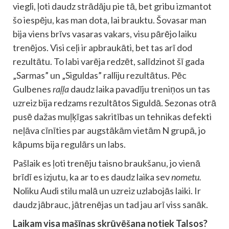
viegli, ļoti daudz strādāju pie tā, bet gribu izmantot
šo iespēju, kas man dota, lai brauktu. Šovasar man
bija viens brīvs vasaras vakars, visu pārējo laiku
trenējos. Visi ceļi ir apbraukāti, bet tas arī dod
rezultātu. To labi varēja redzēt, salīdzinot šī gada
„Sarmas” un „Siguldas” ralliju rezultātus. Pēc
Gulbenes
raļļa
daudz laika pavadīju treniņos un tas
uzreiz bija redzams rezultātos Siguldā. Sezonas otrā
pusē dažas muļķīgas sakritības un tehnikas defekti
neļāva cīnīties par augstākām vietām N grupā, jo
kāpums bija regulārs un labs.
Pašlaik es ļoti trenēju taisno braukšanu, jo vienā
brīdī es izjutu, ka ar to es daudz laika sev
nometu.
Noliku Audi stilu malā un uzreiz uzlabojās laiki. Ir
daudz jābrauc, jātrenējas un tad jau arī viss sanāk.
Laikam visa mašīnas skrūvēšana notiek Talsos?