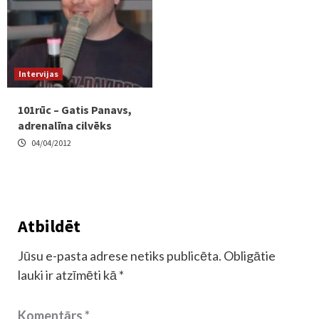
Intervijas
101rūc – Gatis Panavs,
adrenalīna cilvēks
04/04/2012
Atbildēt
Jūsu e-pasta adrese netiks publicēta.
Obligātie
lauki ir atzīmēti kā
*
Komentārs
*