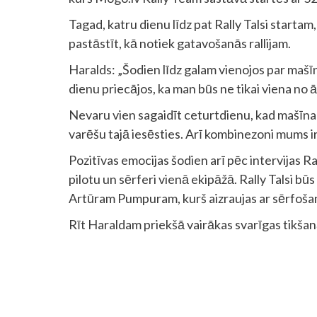
Tagad, katru dienu līdz pat Rally Talsi startam,
pastāstīt, kā notiek gatavošanās rallijam.
Haralds: „Šodien līdz galam vienojos par mašīn
dienu priecājos, ka man būs ne tikai viena no 
Nevaru vien sagaidīt ceturtdienu, kad mašīna b
varēšu tajā iesēsties. Arī kombinezoni mums ir
Pozitīvas emocijas šodien arī pēc intervijas R
pilotu un sērferi vienā ekipāžā. Rally Talsi bū
Artūram Pumpuram, kurš aizraujas ar sērfoša
Rīt Haraldam priekšā vairākas svarīgas tikšanās
Continue
Reading