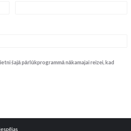
ietni šajā pārlūkprogrammā nākamajai reizei, kad
iespējas