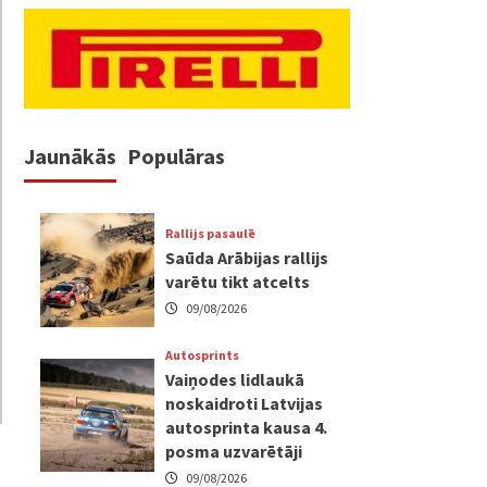
Jaunākās
Populāras
Rallijs pasaulē
Saūda Arābijas rallijs
varētu tikt atcelts
09/08/2026
Autosprints
Vaiņodes lidlaukā
noskaidroti Latvijas
autosprinta kausa 4.
posma uzvarētāji
09/08/2026