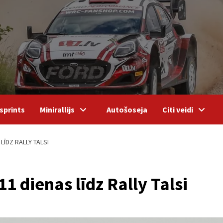
sprints
Minirallijs
Autošoseja
Citi veidi
LĪDZ RALLY TALSI
1 dienas līdz Rally Talsi