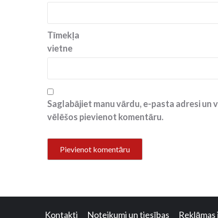
Tīmekļa
vietne
Saglabājiet manu vārdu, e-pasta adresi un v
vēlēšos pievienot komentāru.
Kontakti
Noteikumi un tiesības
Reklāmas 