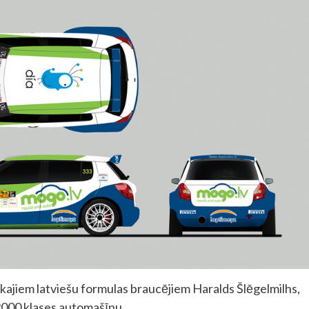
rākajiem latviešu formulas braucējiem Haralds Šlēgelmilhs,
2000 klases automašīnu.