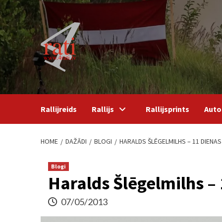
Skip
to
content
Rallijreids
Rallijs
Rallijsprints
Auto
HOME
DAŽĀDI
BLOGI
HARALDS ŠLĒGELMILHS – 11 DIENAS 
Blogi
Haralds Šlēgelmilhs – 1
07/05/2013