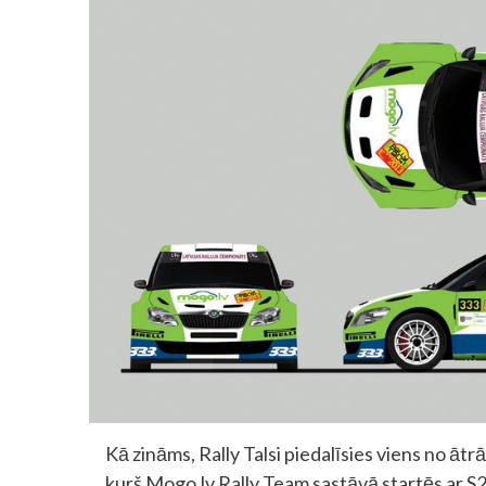
Kā zināms, Rally Talsi piedalīsies viens no āt
kurš Mogo.lv Rally Team sastāvā startēs ar S