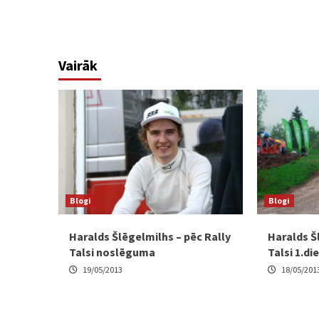
Vairāk
Blogi
Blogi
Haralds Šlēgelmilhs – pēc Rally
Haralds Š
Talsi noslēguma
Talsi 1.di
19/05/2013
18/05/201