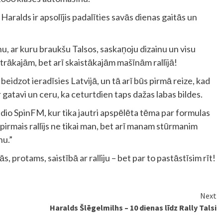
 Haralds ir apsolījis padalīties savās dienas gaitās un
u, ar kuru braukšu Talsos, saskaņoju dizainu un visu
ātrākajām, bet arī skaistākajām mašīnām rallijā!
eidzot ieradīsies Latvijā, un tā arī būs pirmā reize, kad
 gatavi un ceru, ka ceturtdien taps dažas labas bildes.
adio SpinFM, kur tika jautri apspēlēta tēma par formulas
s pirmais rallijs ne tikai man, bet arī manam stūrmanim
nu.”
, protams, saistībā ar ralliju – bet par to pastāstīsim rīt!
Next
Haralds Šlēgelmilhs – 10 dienas līdz Rally Talsi