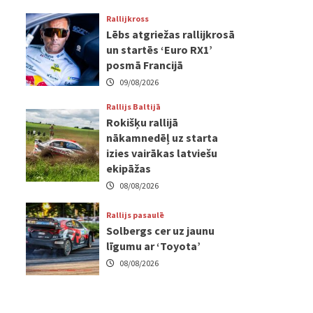
Rallijkross
Lēbs atgriežas rallijkrosā
un startēs ‘Euro RX1’
posmā Francijā
09/08/2026
Rallijs Baltijā
Rokišķu rallijā
nākamnedēļ uz starta
izies vairākas latviešu
ekipāžas
08/08/2026
Rallijs pasaulē
Solbergs cer uz jaunu
līgumu ar ‘Toyota’
08/08/2026