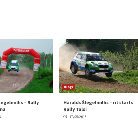
Blogi
lēgelmilhs – Rally
Haralds Šlēgelmilhs – rīt starts
ena
Rally Talsi
3
17/05/2013