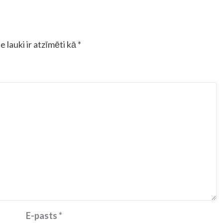
e lauki ir atzīmēti kā
*
E-pasts
*