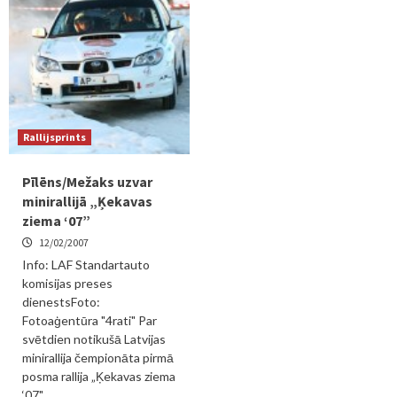
Rallijsprints
Pīlēns/Mežaks uzvar
minirallijā „Ķekavas
ziema ‘07”
12/02/2007
Info: LAF Standartauto
komisijas preses
dienestsFoto:
Fotoaģentūra "4rati" Par
svētdien notikušā Latvijas
minirallija čempionāta pirmā
posma rallija „Ķekavas ziema
‘07"...