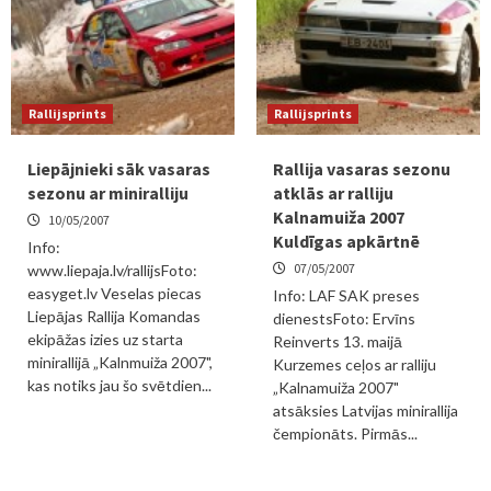
Rallijsprints
Rallijsprints
Liepājnieki sāk vasaras
Rallija vasaras sezonu
sezonu ar miniralliju
atklās ar ralliju
Kalnamuiža 2007
10/05/2007
Kuldīgas apkārtnē
Info:
07/05/2007
www.liepaja.lv/rallijsFoto:
easyget.lv Veselas piecas
Info: LAF SAK preses
Liepājas Rallija Komandas
dienestsFoto: Ervīns
ekipāžas izies uz starta
Reinverts 13. maijā
minirallijā „Kalnmuiža 2007",
Kurzemes ceļos ar ralliju
kas notiks jau šo svētdien...
„Kalnamuiža 2007"
atsāksies Latvijas minirallija
čempionāts. Pirmās...