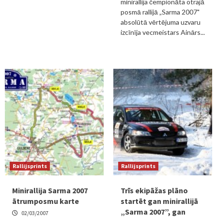
minirallija čempionāta otrajā
posmā rallijā „Sarma 2007"
absolūtā vērtējuma uzvaru
izcīnīja vecmeistars Ainārs...
Rallijsprints
Rallijsprints
Minirallija Sarma 2007
Trīs ekipāžas plāno
ātrumposmu karte
startēt gan minirallijā
„Sarma 2007”, gan
02/03/2007