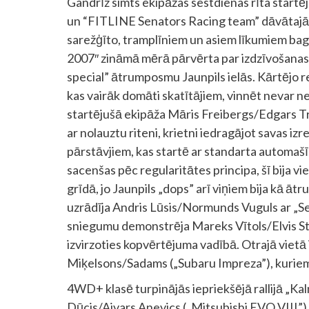
Gandrīz simts ekipāžas sestdienas rīta startēj
un “FITLINE Senators Racing team” dāvātajām 
sarežģīto, tramplīniem un asiem līkumiem bagāto
2007″ zināmā mērā pārvērta par izdzīvošanas s
special” ātrumposmu Jaunpils ielās. Kārtējo r
kas vairāk domāti skatītājiem, vinnēt nevar nek
startējušā ekipāža Māris Freibergs/Edgars Trū
ar nolauztu riteni, krietni iedragājot savas 
pārstāvjiem, kas startē ar standarta automaš
sacenšas pēc regularitātes principa, šī bija v
grīdā, jo Jaunpils „dops” arī viņiem bija kā ā
uzrādīja Andris Lūsis/Normunds Vuguls ar „S
sniegumu demonstrēja Mareks Vītols/Elvis Sta
izvirzoties kopvērtējuma vadībā. Otrajā vietā 
Miķelsons/Sadams („Subaru Impreza”), kuriem 
4WD+ klasē turpinājās iepriekšējā rallijā „Ka
Dūcis/Aivars Anevics („Mitsubishi EVO VIII”)