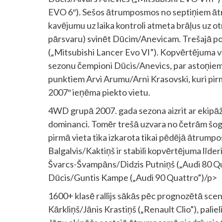
EVO 6″). Sešos ātrumposmos no septiņiem ātr
kavējumu uz laika kontroli atmeta brāļus uz otr
pārsvaru) svinēt Dūcim/Anevicam. Trešajā po
(„Mitsubishi Lancer Evo VI”). Kopvērtējuma vad
sezonu čempioni Dūcis/Anevics, par astoņiem
punktiem Arvi Arumu/Arni Krasovski, kuri pirmo
2007″ ieņēma piekto vietu.
4WD grupā 2007. gada sezona aizrit ar ekipāža
dominanci. Tomēr trešā uzvara no četrām šoga
pirmā vieta tika izkarota tikai pēdējā ātrump
Balgalvis/Kaktiņš ir stabili kopvērtējuma līd
Švarcs-Švampāns/Didzis Putniņš („Audi 80 Qu
Dūcis/Guntis Kampe („Audi 90 Quattro”)/p>
1600+ klasē rallijs sākās pēc prognozētā scenā
Kārkliņš/Jānis Krastiņš („Renault Clio”), pali