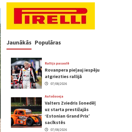
Jaunākās
Populāras
Rallijs pasaulē
Rovanpera pieļauj iespēju
atgriezties rallijā
07/08/2026
Autošoseja
Valters Zviedris šonedēļ
uz starta prestižajās
‘Estonian Grand Prix’
sacīkstēs
07/08/2026