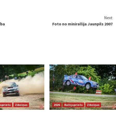
Next
ība
Foto no minirallija Jaunpils 2007
jsprints
Zibziņas
2026
Rallijsprints
Zibziņas