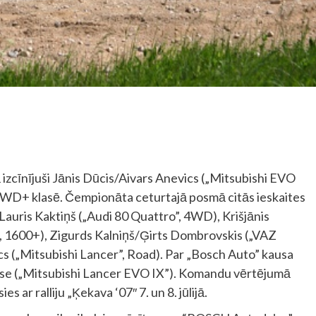
 izcīnījuši Jānis Dūcis/Aivars Anevics („Mitsubishi EVO
kie 4WD+ klasē. Čempionāta ceturtajā posmā citās ieskaites
/Lauris Kaktiņš („Audi 80 Quattro”, 4WD), Krišjānis
”, 1600+), Zigurds Kalniņš/Ģirts Dombrovskis („VAZ
cs („Mitsubishi Lancer”, Road). Par „Bosch Auto” kausa
sse („Mitsubishi Lancer EVO IX”). Komandu vērtējumā
s ar ralliju „Ķekava ‘07″ 7. un 8. jūlijā.