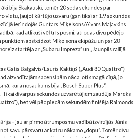
āki bija Skakauski, tomēr 20 soda sekundes par
o vietu, ļaujot kārtējo uzvaru (gan tikai ar 1,9 sekundes
zīcijā ierindojās Guntars Miķelsons/Aivars Maļavkins
ībā, kad atlikuši vēl trīs posmi, atrodas divu pēdējo
 punktiem apsteidzot Miķelsona ekipāžu un par 20
reiz startēja ar „Subaru Impreza” un „Jaunpils rallijā
s Gatis Balgalvis/Lauris Kaktiņš („Audi 80 Quattro”)
d aizvadītajām sacensībām nāca ļoti smagā cīņā, jo
osmā, kura nosaukums bija „Bosch Super Plus”.
eri. Tikai divarpus sekundes uzvarētājiem zaudēja Mareks
attro”), bet vēl pēc piecām sekundēm finišēja Raimonds
rija – jau ar pirmo ātrumposmu vadībā izvirzījās Jānis
elinot savu pārsvaru ar katru nākamo „dopu”. Tomēr divu