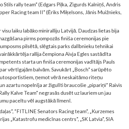
 Stils rally team” (Edgars Piļka, Zigurds Kalniņš, Andris
Pepper Racing team II” (Ēriks Miķelsons, Jānis Muižnieks,
 visu laiku labāko miniralliju Latvijā. Daudzas lietas bija
mazgāšana pirms pompozās finiša ceremonijas pie
trumposms pilsētā, slēgtais parks dalībnieku tehnikai
airākkārtēja rallija čempiona Aivja Egles sastādīta
tents starta un finiša ceremonijas vadītājs Pauls
s par vērtīgajām balvām. Savukārt „Bosch” sarūpēto
 autosportistiem, ņemot vērā neskaitāmo riteņu
un azartu nopelnīja ar žigulīti braucošie „pipariņi” Raivis
„Rally Kalve Team” negrasās dusēt uz lauriem un jau
kumu paceltu vēl augstākā līmenī.
odaļas”, “FITLINE Senators Racing team”, „Kurzemes
rijas „Katastrofu medicīnas centrs”, „SK Latvia”, SIA