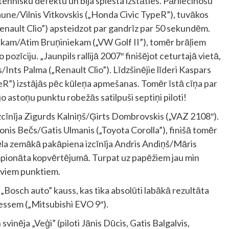
hnisku defektu un bija spiesta izstāties. Pārliecinošu
s Caune/Vilnis Vitkovskis („Honda Civic TypeR”), tuvākos
enault Clio”) apsteidzot par gandrīz par 50 sekundēm.
ekam/Atim Bruņiniekam („VW Golf II”), tomēr brāļiem
pozīciju. „Jaunpils rallijā 2007″ finišējot ceturtajā vietā,
/Ints Palma („Renault Clio”). Līdzšinējie līderi Kaspars
R”) izstājās pēc kūleņa apmešanas. Tomēr īstā cīņa par
jo astoņu punktu robežās satilpuši septiņi piloti!
cīnīja Zigurds Kalniņš/Ģirts Dombrovskis („VAZ 2108″).
onis Bečs/Gatis Ulmanis („Toyota Corolla”), finišā tomēr
ēla zemākā pakāpiena izcīnīja Andris Andiņš/Māris
mpionāta kopvērtējumā. Turpat uz papēžiem jau min
diviem punktiem.
arī „Bosch auto” kauss, kas tika absolūti labākā rezultāta
ssem („Mitsubishi EVO 9″).
nēja „Veģi” (piloti Jānis Dūcis, Gatis Balgalvis,