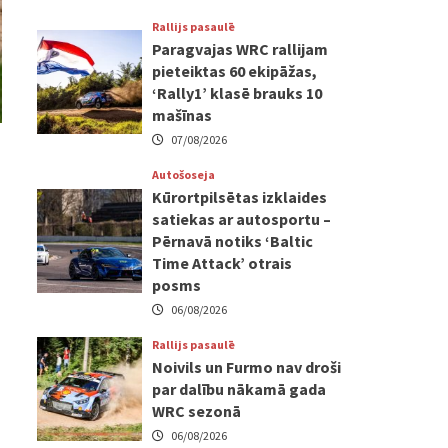
Rallijs pasaulē
Paragvajas WRC rallijam
pieteiktas 60 ekipāžas,
‘Rally1’ klasē brauks 10
mašīnas
07/08/2026
Autošoseja
Kūrortpilsētas izklaides
satiekas ar autosportu –
Pērnavā notiks ‘Baltic
Time Attack’ otrais
posms
06/08/2026
Rallijs pasaulē
Noivils un Furmo nav droši
par dalību nākamā gada
WRC sezonā
06/08/2026