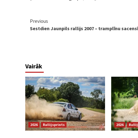
Continue
Previous
Sestdien Jaunpils rallijs 2007 – tramplīnu sacens
Reading
Vairāk
2026
Rallijsprints
2026
Ralli