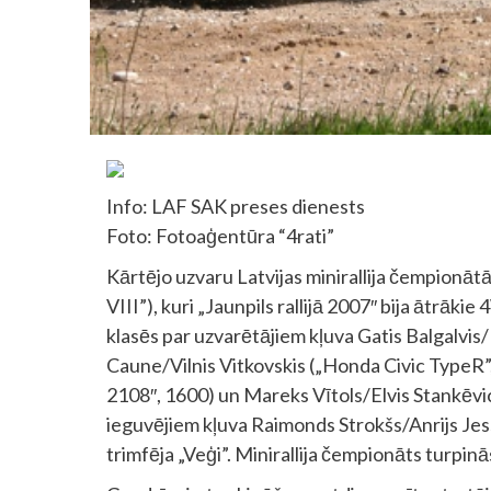
Info: LAF SAK preses dienests
Foto: Fotoaģentūra “4rati”
Kārtējo uzvaru Latvijas minirallija čempionātā
VIII”), kuri „Jaunpils rallijā 2007″ bija ātrā
klasēs par uzvarētājiem kļuva Gatis Balgalvis
Caune/Vilnis Vitkovskis („Honda Civic TypeR
2108″, 1600) un Mareks Vītols/Elvis Stankēvi
ieguvējiem kļuva Raimonds Strokšs/Anrijs Je
trimfēja „Veģi”. Minirallija čempionāts turpināsie