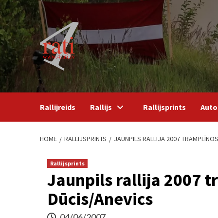
Skip
to
content
Rallijreids
Rallijs
Rallijsprints
Auto
HOME
RALLIJSPRINTS
JAUNPILS RALLIJA 2007 TRAMPLĪNOS
Rallijsprints
Jaunpils rallija 2007 
Dūcis/Anevics
04/06/2007