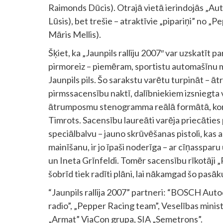
Raimonds Dūcis). Otrajā vietā ierindojās „Auto
Lūsis), bet trešie – atraktīvie „pipariņi” no „
Māris Mellis).
Šķiet, ka „Jaunpils ralliju 2007″ var uzskatīt par
pirmoreiz – piemēram, sportistu automašīnu 
Jaunpils pils. Šo sarakstu varētu turpināt – ā
pirmssacensību naktī, dalībniekiem izsniegta v
ātrumposmu stenogramma reālā formātā, kompe
Timrots. Sacensību laureāti varēja priecātie
speciālbalvu – jauno skrūvēšanas pistoli, kas
mainīšanu, ir jo īpaši noderīga – ar cīņassparu 
un Ineta Grīnfeldi. Tomēr sacensību rīkotāji 
šobrīd tiek radīti plāni, lai nākamgad šo pasā
“Jaunpils rallija 2007” partneri: “BOSCH Aut
radio”, „Pepper Racing team”, Veselības minist
„Armat” ViaCon grupa, SIA „Semetrons”.