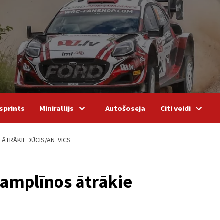
sprints
Minirallijs
Autošoseja
Citi veidi
 ĀTRĀKIE DŪCIS/ANEVICS
tramplīnos ātrākie