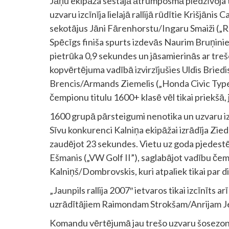
Jāņu ekipāža sestajā ātrumposmā piedzīvoja te
uzvaru izcīnīja lielajā rallijā rūdītie Krišjāni
sekotājus Jāni Fārenhorstu/Ingaru Smaiži („R
Spēcīgs finiša spurts izdevās Naurim Bruņini
pietrūka 0,9 sekundes un jāsamierinās ar trešo 
kopvērtējuma vadībā izvirzījušies Uldis Briedis
Brencis/Armands Ziemelis („Honda Civic Type
čempionu titulu 1600+ klasē vēl tikai priekšā, 
1600 grupā pārsteigumi nenotika un uzvaru iz
Sīvu konkurenci Kalniņa ekipāžai izrādīja Zied
zaudējot 23 sekundes. Vietu uz goda pjedest
Ešmanis („VW Golf II”), saglabājot vadību če
Kalniņš/Dombrovskis, kuri atpaliek tikai par 
„Jaunpils rallija 2007″ ietvaros tikai izcīnīts 
uzrādītājiem Raimondam Strokšam/Anrijam Je
Komandu vērtējumā jau trešo uzvaru šosezon svi