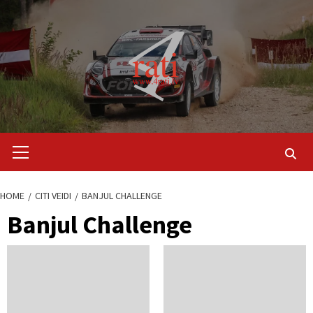
Skip
to
content
Primary
Menu
HOME
CITI VEIDI
BANJUL CHALLENGE
Banjul Challenge