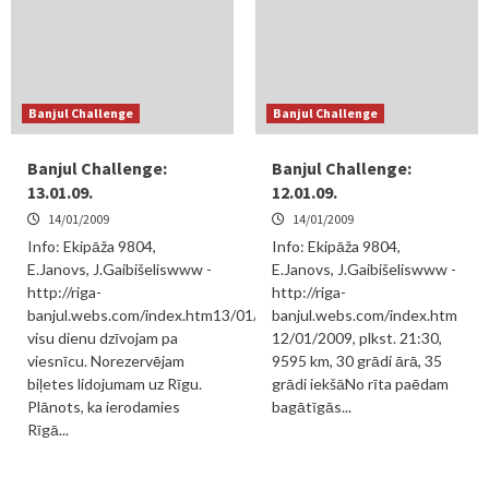
Banjul Challenge
Banjul Challenge
Banjul Challenge:
Banjul Challenge:
13.01.09.
12.01.09.
14/01/2009
14/01/2009
Info: Ekipāža 9804,
Info: Ekipāža 9804,
E.Janovs, J.Gaibišeliswww -
E.Janovs, J.Gaibišeliswww -
http://riga-
http://riga-
banjul.webs.com/index.htm13/01/2009Šodien
banjul.webs.com/index.htm
visu dienu dzīvojam pa
12/01/2009, plkst. 21:30,
viesnīcu. Norezervējam
9595 km, 30 grādi ārā, 35
biļetes lidojumam uz Rīgu.
grādi iekšāNo rīta paēdam
Plānots, ka ierodamies
bagātīgās...
Rīgā...