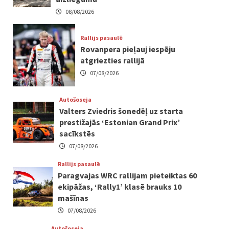
08/08/2026
Rallijs pasaulē
Rovanpera pieļauj iespēju
atgriezties rallijā
07/08/2026
Autošoseja
Valters Zviedris šonedēļ uz starta
prestižajās ‘Estonian Grand Prix’
sacīkstēs
07/08/2026
Rallijs pasaulē
Paragvajas WRC rallijam pieteiktas 60
ekipāžas, ‘Rally1’ klasē brauks 10
mašīnas
07/08/2026
Autošoseja