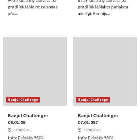
9438 km, 28 grādi ārā, 33
8719 km, 25 grādi ārā, 33
grādi iekšāNo rīt ceļamies
grādi iekšāNakts pārlaista
pēc...
mierīgi. Bennijs...
Banjul Challenge
Banjul Challenge
Banjul Challenge:
Banjul Challenge:
08.01.09.
07.01.097
11/01/2009
11/01/2009
Info: Ekipāža 9804,
Info: Ekipāža 9804,