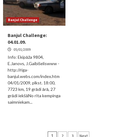
Banjul Challenge
Banjul Challenge:
04.01.09.
05/01/2009
Info: Ekipāža 9804,
E.Janovs, J.Gaibišeliswww -
http://riga-
banjul.webs.com/index.htm
04/01/2009, plkst. 18:00,
7723 km, 19 grādi ārā, 27
grādi iekšāNo rīta kempinga
saimniekam...
Ziņu
1
2
3
Next