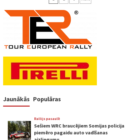
numerācija
pēc
lappusēm
Jaunākās
Populāras
Rallijs pasaulē
Sešiem WRC braucējiem Somijas policija
piemēro pagaidu auto vadīšanas
aizliegumu