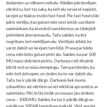
dodamies uz nākamo veikalu. Rādām pārdevējam
vārdnīcu, bet tas saka, ka šeit alu nevarot nopirkt,
lai ejot uz blakus esošo fast food. Pie fast food stāv
pāris vietējo, kas gatavi mūs vest iekšā, sacīdami
saimniekam, ka atveduši tam klientus un tādejādi
pelnīdami dzeramnaudu. Taču sakām, ka ēst
negribam, bet meklējam alu. Vietējais atbild, ka
varot dabūt un lai ejam tam līdzi. Prasa par kādu
cenu mēs būtu gatavi pirkt alu. Sakām, ka par 500
MU mazo skārdeni pirktu. Darboņa ceļš dīvainā
kārtā ved uz mūsu kempingu. Tam pastāstām, ka
mēs šeit dzīvojam, un zinām, ka te var dabūt alu.
Taču tas ir pārāk dārgs. Darbonis liek mums
uzkavēties aiz vārtiem un iet iekšā lai aprunātos ar
saimnieku. Pēc brīža iznāk un nosauc jau zināmo
cenu – 1000 MU. Sakām, ka tas ir pārāk dārgi un
vairāk par 500 MU negribam maksāt. Viņš apsola