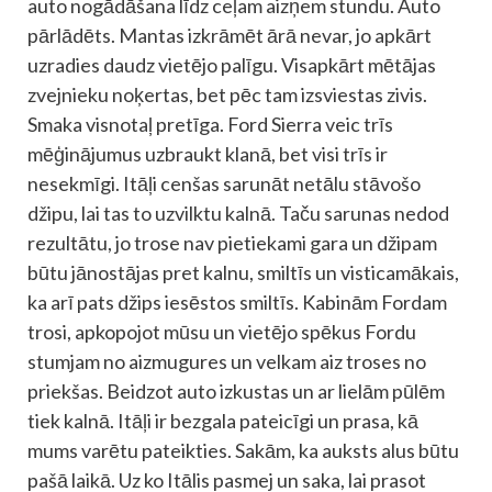
auto nogādāšana līdz ceļam aizņem stundu. Auto
pārlādēts. Mantas izkrāmēt ārā nevar, jo apkārt
uzradies daudz vietējo palīgu. Visapkārt mētājas
zvejnieku noķertas, bet pēc tam izsviestas zivis.
Smaka visnotaļ pretīga. Ford Sierra veic trīs
mēģinājumus uzbraukt klanā, bet visi trīs ir
nesekmīgi. Itāļi cenšas sarunāt netālu stāvošo
džipu, lai tas to uzvilktu kalnā. Taču sarunas nedod
rezultātu, jo trose nav pietiekami gara un džipam
būtu jānostājas pret kalnu, smiltīs un visticamākais,
ka arī pats džips iesēstos smiltīs. Kabinām Fordam
trosi, apkopojot mūsu un vietējo spēkus Fordu
stumjam no aizmugures un velkam aiz troses no
priekšas. Beidzot auto izkustas un ar lielām pūlēm
tiek kalnā. Itāļi ir bezgala pateicīgi un prasa, kā
mums varētu pateikties. Sakām, ka auksts alus būtu
pašā laikā. Uz ko Itālis pasmej un saka, lai prasot