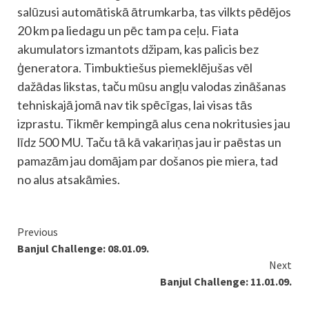
salūzusi automātiskā ātrumkarba, tas vilkts pēdējos
20 km pa liedagu un pēc tam pa ceļu. Fiata
akumulators izmantots džipam, kas palicis bez
ģeneratora. Timbuktiešus piemeklējušas vēl
dažādas likstas, taču mūsu angļu valodas zināšanas
tehniskajā jomā nav tik spēcīgas, lai visas tās
izprastu. Tikmēr kempingā alus cena nokritusies jau
līdz 500 MU. Taču tā kā vakariņas jau ir paēstas un
pamazām jau domājam par došanos pie miera, tad
no alus atsakāmies.
Continue
Previous
Banjul Challenge: 08.01.09.
Reading
Next
Banjul Challenge: 11.01.09.