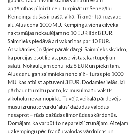
gabals. Taču nav mirstamā vaina un esam
apņēmības pilni rīt ceļu turpināt uz Senegālu.
Kempinga dušas ir pašā laikā. Tikmēr Itāļi uzsauc
alu Alus cena 1000 MU. Kempingā viena cilvēka
naktsmājas nokaulējam no 10 EUR līdz 8 EUR.
Saimnieks piedāvā arī vakariņas par 10 EUR.
Atsakāmies, jo šķiet pārāk dārgi. Saimnieks skaidro,
ka porcijas esot lielas, puse vistas, kartupeļi un
salāti. Nokaulējam cenu līdz 8 EUR un piekrītam.
Alus cenu gan saimnieks nenolaiž – turas pie 1000
MU, kas atbilst aptuveni 3 EUR. Dodamies ielās, lai
pārbaudītu mītu par to, ka musulmaņu valstīs
alkoholu nevar nopirkt. Tuvējā veikalā pārdevējs
mūsu izrunāto vārdu ‘alus’ dažādās valodās
nesaprot – rāda dažādas limonādes skārdenēs.
Domājam, ka varbūt to nepareizi izrunājam. Aizejam
uz kempingu pēc franču valodas vārdnīcas un