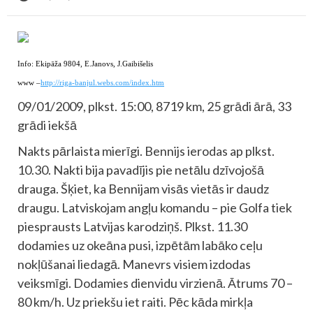
Info: Ekipāža 9804, E.Janovs, J.Gaibišelis
www –
http://riga-banjul.webs.com/index.htm
09/01/2009, plkst. 15:00, 8719 km, 25 grādi ārā, 33
grādi iekšā
Nakts pārlaista mierīgi. Bennijs ierodas ap plkst.
10.30. Nakti bija pavadījis pie netālu dzīvojošā
drauga. Šķiet, ka Bennijam visās vietās ir daudz
draugu. Latviskojam angļu komandu – pie Golfa tiek
piesprausts Latvijas karodziņš. Plkst. 11.30
dodamies uz okeāna pusi, izpētām labāko ceļu
nokļūšanai liedagā. Manevrs visiem izdodas
veiksmīgi. Dodamies dienvidu virzienā. Ātrums 70 –
80 km/h. Uz priekšu iet raiti. Pēc kāda mirkļa