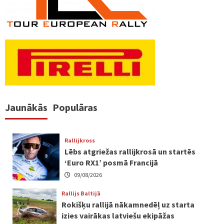
Jaunākās
Populāras
Rallijkross
Lēbs atgriežas rallijkrosā un startēs
‘Euro RX1’ posmā Francijā
09/08/2026
Rallijs Baltijā
Rokišķu rallijā nākamnedēļ uz starta
izies vairākas latviešu ekipāžas