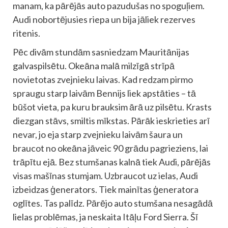
manam, ka pārējās auto pazudušas no spoguļiem.
Audi nobortējusies riepa un bija jāliek rezerves
ritenis.
Pēc divām stundām sasniedzam Mauritānijas
galvaspilsētu. Okeāna malā milzīgā strīpā
novietotas zvejnieku laivas. Kad redzam pirmo
spraugu starp laivām Bennijs liek apstāties – tā
būšot vieta, pa kuru brauksim ārā uz pilsētu. Krasts
diezgan stāvs, smiltis mīkstas. Pārāk ieskrieties arī
nevar, jo eja starp zvejnieku laivām šaura un
braucot no okeāna jāveic 90 grādu pagrieziens, lai
trāpītu ejā. Bez stumšanas kalnā tiek Audi, pārējās
visas mašīnas stumjam. Uzbraucot uz ielas, Audi
izbeidzas ģenerators. Tiek mainītas ģeneratora
oglītes. Tas palīdz. Pārējo auto stumšana nesagādā
lielas problēmas, ja neskaita Itāļu Ford Sierra. Šī