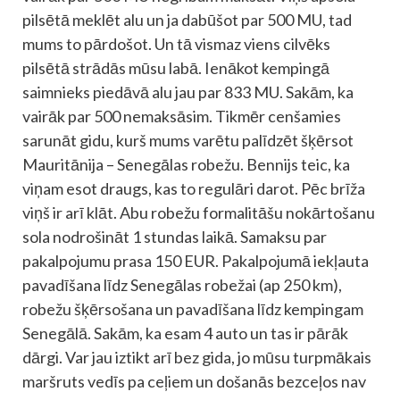
pilsētā meklēt alu un ja dabūšot par 500 MU, tad
mums to pārdošot. Un tā vismaz viens cilvēks
pilsētā strādās mūsu labā. Ienākot kempingā
saimnieks piedāvā alu jau par 833 MU. Sakām, ka
vairāk par 500 nemaksāsim. Tikmēr cenšamies
sarunāt gidu, kurš mums varētu palīdzēt šķērsot
Mauritānija – Senegālas robežu. Bennijs teic, ka
viņam esot draugs, kas to regulāri darot. Pēc brīža
viņš ir arī klāt. Abu robežu formalitāšu nokārtošanu
sola nodrošināt 1 stundas laikā. Samaksu par
pakalpojumu prasa 150 EUR. Pakalpojumā iekļauta
pavadīšana līdz Senegālas robežai (ap 250 km),
robežu šķērsošana un pavadīšana līdz kempingam
Senegālā. Sakām, ka esam 4 auto un tas ir pārāk
dārgi. Var jau iztikt arī bez gida, jo mūsu turpmākais
maršruts vedīs pa ceļiem un došanās bezceļos nav