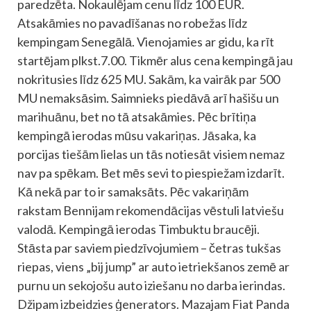
paredzēta. Nokaulējam cenu līdz 100 EUR.
Atsakāmies no pavadīšanas no robežas līdz
kempingam Senegālā. Vienojamies ar gidu, ka rīt
startējam plkst.7.00. Tikmēr alus cena kempingā jau
nokritusies līdz 625 MU. Sakām, ka vairāk par 500
MU nemaksāsim. Saimnieks piedāvā arī hašišu un
marihuānu, bet no tā atsakāmies. Pēc brītiņa
kempingā ierodas mūsu vakariņas. Jāsaka, ka
porcijas tiešām lielas un tās notiesāt visiem nemaz
nav pa spēkam. Bet mēs sevi to piespiežam izdarīt.
Kā nekā par to ir samaksāts. Pēc vakariņām
rakstam Bennijam rekomendācijas vēstuli latviešu
valodā. Kempingā ierodas Timbuktu braucēji.
Stāsta par saviem piedzīvojumiem – četras tukšas
riepas, viens „bij jump” ar auto ietriekšanos zemē ar
purnu un sekojošu auto iziešanu no darba ierindas.
Džipam izbeidzies ģenerators. Mazajam Fiat Panda