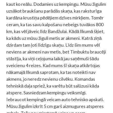
kaut ko reālu. Dodamies uz kempingu. Mūsu žigulim
uzsākot braukšanu parādās skaņa, kas raksturīga
kardāna krustiņa pēdējiem dzīves mirkļiem. Tomēr
ceram, ka tas savu kalpošanu nebeigs tuvākos 800
km, kas vēl jāveic līdz Bandžulai. Kādā līkumā šķiet,
ka kāds uz mūsu žiguli metis ar akmeni. Katrā ziņā
dzirdam tam ļoti līdzīgu skaņu. Līdz šim mums vēl
neviens ar akmeni nav metis, bet Timbuktu braucēji
stāstīja, ka viņi ceļojuma laikā jau saņēmuši šādu
sveicienu 4 reizes. Kad mums šī skaņa atkārtojas
nākamajā līkumā saprotam, ka tas noteikti nav
akmens, jo neredz nevienu cilvēku. Komandas
tehniskā daļa spriež, ka varētu būt salūzusi kāda
atspere. Sasniedzam kempingu veiksmīgi.
Iebraucot kempingā veicam auto tehnisko apskati.
Mūsu žigulim izkrīt 5 cm garš aizmugures atsperes