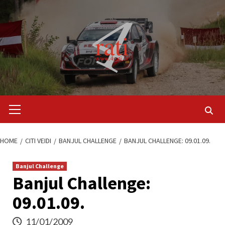
Skip
to
content
Primary
Menu
HOME
CITI VEIDI
BANJUL CHALLENGE
BANJUL CHALLENGE: 09.01.09.
Banjul Challenge
Banjul Challenge:
09.01.09.
11/01/2009