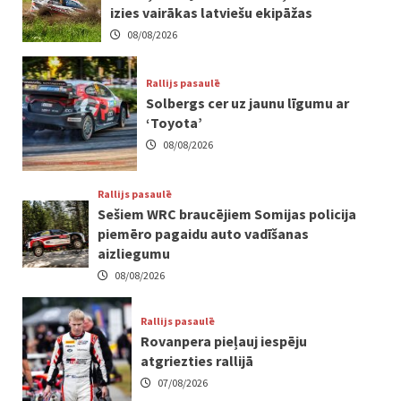
izies vairākas latviešu ekipāžas
08/08/2026
Rallijs pasaulē
Solbergs cer uz jaunu līgumu ar
‘Toyota’
08/08/2026
Rallijs pasaulē
Sešiem WRC braucējiem Somijas policija
piemēro pagaidu auto vadīšanas
aizliegumu
08/08/2026
Rallijs pasaulē
Rovanpera pieļauj iespēju
atgriezties rallijā
07/08/2026