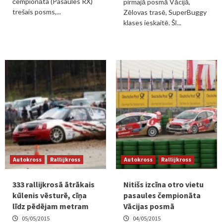
čempionāta (Pasaules RX)
pirmajā posmā Vācijā,
trešais posms,...
Zēlovas trasē, SuperBuggy
klases ieskaitē. Šī...
Autokross
Rallijkross
Autokross
Rallijkross
333 rallijkrosā ātrākais
Nitišs izcīna otro vietu
kūlenis vēsturē, cīņa
pasaules čempionāta
līdz pēdējam metram
Vācijas posmā
05/05/2015
04/05/2015