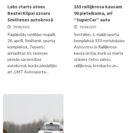
Labs starts atnes
333 rallijkrosa kausam
Beatei Klipai uzvaru
90 pieteikumu, arī
Smiltenes autokrosā
“SuperCar” auto
29/04/2015
29/04/2015
Pagājušās nedēļas nogalē,
Sestdien, 2. maijā sporta
26. aprīlī, Smiltenē, sporta
kompleksā 333 norisināsies
kompleksā „Teperis”,
Autocross.lv Rallijkrosa
aizvadītas šīs sezonas
kausa izcīņa, kurā uz starta
pirmās sacensības
stāsies četru valstu
autokrosā, kurās piedalījās
rallijkrosa, kroskartu un...
arī „LMT Autosporta...