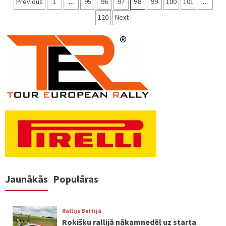
Ziņu
Previous
1
…
95
96
97
98
99
100
101
…
numerācija
120
Next
pēc
lappusēm
Jaunākās
Populāras
Rallijs Baltijā
Rokišķu rallijā nākamnedēļ uz starta