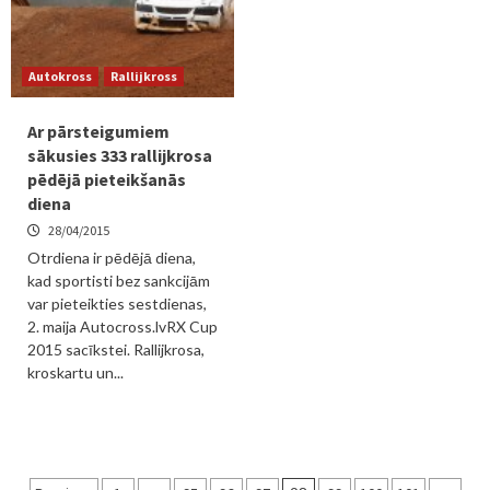
Autokross
Rallijkross
Ar pārsteigumiem
sākusies 333 rallijkrosa
pēdējā pieteikšanās
diena
28/04/2015
Otrdiena ir pēdējā diena,
kad sportisti bez sankcijām
var pieteikties sestdienas,
2. maija Autocross.lvRX Cup
2015 sacīkstei. Rallijkrosa,
kroskartu un...