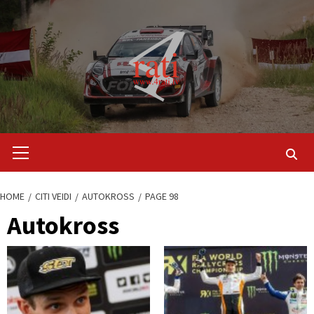
Skip
to
content
Primary
Menu
HOME
CITI VEIDI
AUTOKROSS
PAGE 98
Autokross