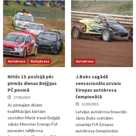
Autokross
Rallijkross
Autokross
Nitišs 13. pozīcijā pēc
J.Boks sagādā
pirmās dienas Beļģijas
sensacionālu uzvaru
PČ posmā
Eiropas autokrosa
čempionātā
17/05/2015
11/05/2015
Ar pirmajām divām
kvalifikācijas kārtām
Latvijas autokrosa braucējs
sestdien Metē trasē Beļģijā
Jānis Boks svētdien
sākās Monster Energy FIA
uzvarēja FIA Eiropas
pasaules rallijkrosa
autokrosa čempionāta