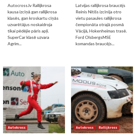
Autocross.lv Rallijkrosa
Latvijas rallijkrosa braucējs
kausa izcīņā gan rallijkrosa
Reinis Nitišs izcīnīja otro
klasēs, gan kroskartu cīņās
vietu pasaules rallijkrosa
uzvarētājus noskaidroja
čempionāta otrajā posmā
tikai pēdējie pāris apļi.
Vācijā, Hokenheimas trasē.
SuperCar klasē uzvara
Ford OlsbergsMSE
Agrim...
komandas braucējs...
Autokross
Autokross
Rallijkross