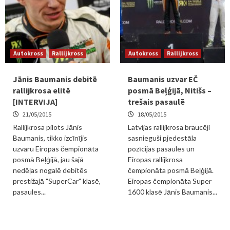
Autokross
Rallijkross
Autokross
Rallijkross
Jānis Baumanis debitē
Baumanis uzvar EČ
rallijkrosa elitē
posmā Beļģijā, Nitišs –
[INTERVIJA]
trešais pasaulē
21/05/2015
18/05/2015
Rallijkrosa pilots Jānis
Latvijas rallijkrosa braucēji
Baumanis, tikko izcīnījis
sasnieguši pjedestāla
uzvaru Eiropas čempionāta
pozīcijas pasaules un
posmā Beļģijā, jau šajā
Eiropas rallijkrosa
nedēļas nogalē debitēs
čempionāta posmā Beļģijā.
prestižajā "SuperCar" klasē,
Eiropas čempionāta Super
pasaules...
1600 klasē Jānis Baumanis...