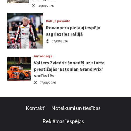
08/08/2026
Rallijs pasaulē
Rovanpera pieļauj iespēju
atgriezties rallijā
07/08/2026
Autošoseja
Valters Zviedris šonedēļ uz starta
prestižajās ‘Estonian Grand Prix’
sacīkstēs
07/08/2026
Kontakti
Noteikumi un tiesības
Reklāmas iespējas