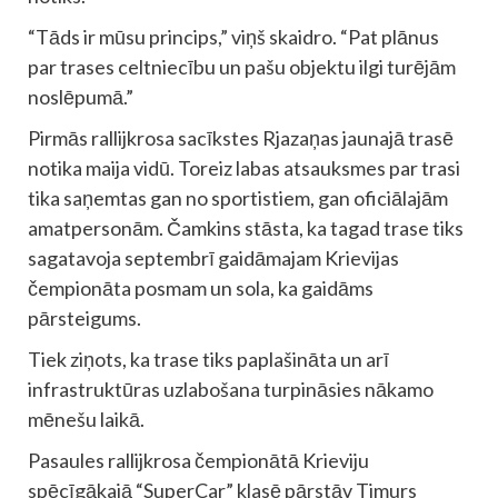
“Tāds ir mūsu princips,” viņš skaidro. “Pat plānus
par trases celtniecību un pašu objektu ilgi turējām
noslēpumā.”
Pirmās rallijkrosa sacīkstes Rjazaņas jaunajā trasē
notika maija vidū. Toreiz labas atsauksmes par trasi
tika saņemtas gan no sportistiem, gan oficiālajām
amatpersonām. Čamkins stāsta, ka tagad trase tiks
sagatavoja septembrī gaidāmajam Krievijas
čempionāta posmam un sola, ka gaidāms
pārsteigums.
Tiek ziņots, ka trase tiks paplašināta un arī
infrastruktūras uzlabošana turpināsies nākamo
mēnešu laikā.
Pasaules rallijkrosa čempionātā Krieviju
spēcīgākajā “SuperCar” klasē pārstāv Timurs