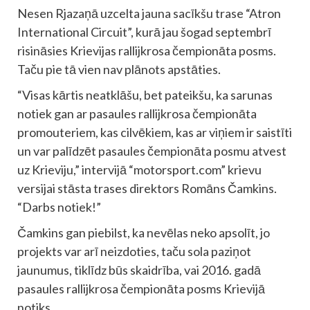
Nesen Rjazaņā uzcelta jauna sacīkšu trase “Atron
International Circuit”, kurā jau šogad septembrī
risināsies Krievijas rallijkrosa čempionāta posms.
Taču pie tā vien nav plānots apstāties.
“Visas kārtis neatklāšu, bet pateikšu, ka sarunas
notiek gan ar pasaules rallijkrosa čempionāta
promouteriem, kas cilvēkiem, kas ar viņiem ir saistīti
un var palīdzēt pasaules čempionāta posmu atvest
uz Krieviju,” intervijā “motorsport.com” krievu
versijai stāsta trases direktors Romāns Čamkins.
“Darbs notiek!”
Čamkins gan piebilst, ka nevēlas neko apsolīt, jo
projekts var arī neizdoties, taču sola paziņot
jaunumus, tiklīdz būs skaidrība, vai 2016. gadā
pasaules rallijkrosa čempionāta posms Krievijā
notiks.