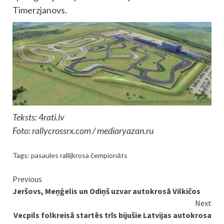
Timerzjanovs.
Teksts: 4rati.lv
Foto: rallycrossrx.com / mediaryazan.ru
Tags:
pasaules rallijkrosa čempionāts
Continue
Previous
Jeršovs, Meņģelis un Odiņš uzvar autokrosā Vilkičos
Reading
Next
Vecpils folkreisā startēs trīs bijušie Latvijas autokrosa