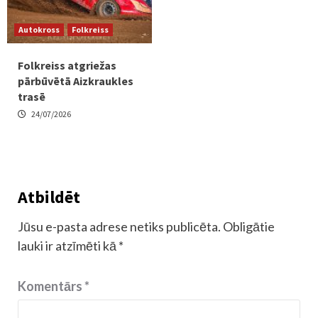
Autokross
Folkreiss
Folkreiss atgriežas
pārbūvētā Aizkraukles
trasē
24/07/2026
Atbildēt
Jūsu e-pasta adrese netiks publicēta.
Obligātie
lauki ir atzīmēti kā
*
Komentārs
*