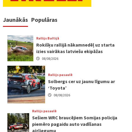
Jaunākās
Populāras
Rallijs Baltijā
Rokišķu rallijā nākamnedēļ uz starta
izies vairākas latviešu ekipāžas
08/08/2026
Rallijs pasaulē
Solbergs cer uz jaunu līgumu ar
‘Toyota’
08/08/2026
Rallijs pasaulē
Sešiem WRC braucējiem Somijas policija
piemēro pagaidu auto vadīšanas
aizliegumu