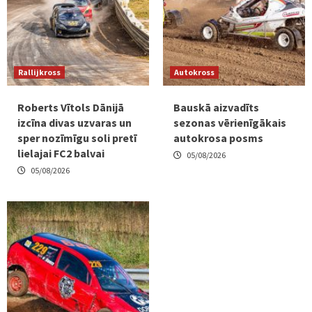
Rallijkross
Autokross
Roberts Vītols Dānijā
Bauskā aizvadīts
izcīna divas uzvaras un
sezonas vērienīgākais
sper nozīmīgu soli pretī
autokrosa posms
lielajai FC2 balvai
05/08/2026
05/08/2026