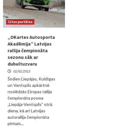
Citos portālos
„OKartes Autosporta
Akadēmija” Latvijas
rallija čempionāta
sezonu sāk ar
dubultuzvaru
02/02/2013
Šodien Liepājas, Kuldīgas
un Ventspils apkārtnē
noslēdzās Eiropas rallija
čempionāta posma
„Liepāja-Ventspils” otrā
diena, kā arī Latvijas
autorallija čempionāta
pirmais...