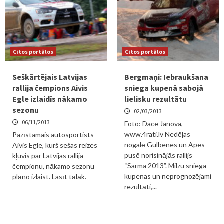
Citos portālos
Citos portālos
Seškārtējais Latvijas
Bergmaņi: Iebraukšana
rallija čempions Aivis
sniega kupenā sabojā
Egle izlaidīs nākamo
lielisku rezultātu
sezonu
02/03/2013
06/11/2013
Foto: Dace Janova,
www.4rati.lv Nedēļas
Pazīstamais autosportists
nogalē Gulbenes un Apes
Aivis Egle, kurš sešas reizes
pusē norisinājās rallijs
kļuvis par Latvijas rallija
“Sarma 2013”. Milzu sniega
čempionu, nākamo sezonu
kupenas un neprognozējami
plāno izlaist. Lasīt tālāk.
rezultāti,...