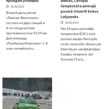
пройден успешно
dienas; Latvijas
čempionāta pirmajā
03/02/2013
posmā triumfē krievs
Второй день ралли
Lukjaņuks
«Лиепая-Вентспилс»
состоял из двух секций и
02/02/2013
6-ти спецучастков
Pēc Eiropas autorallija
протяженностью 92.05 км.
čempionāta (ERC) otrā
Для команды
posma Liepāja-Ventspils
«РусИмпортКомплект» 1-й
otrās sacensību dienas par
этап латвийского...
līderi kļuvis vairākkārtējais
Somijas čempions Jari
Ketomā ("Ford...