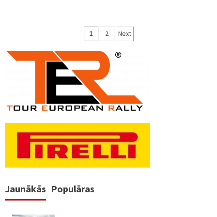
Ziņu
1
2
Next
numerācija
pēc
lappusēm
Jaunākās
Populāras