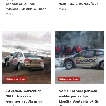
латвийского ралли... Read
российский экипаж
more
Алексея Лукьянюка... Read
more
Citos portālos
Citos portālos
«Лиепая-Вентспилс
Soms Ketomā pārņem
2013»:1-й этап
vadību pēc rallija
чемпионата Латвии
Liepāja-Ventspils otrās