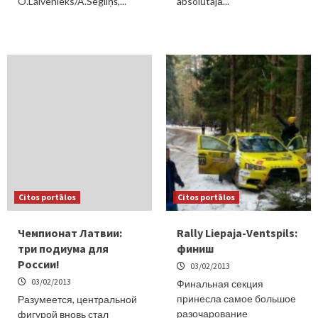
O.Laivenieks/A.Segliņš,...
absolūtajā...
Citos portālos
Citos portālos
Чемпионат Латвии:
Rally Liepaja-Ventspils:
три подиума для
финиш
России!
03/02/2013
03/02/2013
Финальная секция
принесла самое большое
Разумеется, центральной
разочарование
фигурой вновь стал