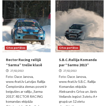
Citos portālos
Citos portālos
Rector Racing rallijā
S.B.C.Rallija Komanda
“Sarma” trešie klasē
par “Sarmu 2013”
27/02/2013
27/02/2013
Foto: Dace Janova,
Foto: Dace Janova,
www.4rati.lv Latvijas Rallija
www.4rati.lv S.B.C. Rallija
Čempionāta ziemas posmi ir
Komandas ekipāža
beigušies ar ralliju „Sarma
Aleksandrs Grīva un Jānis
2013”. RECTOR RACING
Veilands iegūst 3.vietu A+
komandas ekipāža
grupā un 12.vietu