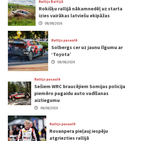
Rallijs Baltijā
Rokišķu rallijā nākamnedēļ uz starta
izies vairākas latviešu ekipāžas
08/08/2026
Rallijs pasaulē
Solbergs cer uz jaunu līgumu ar
‘Toyota’
08/08/2026
Rallijs pasaulē
Sešiem WRC braucējiem Somijas policija
piemēro pagaidu auto vadīšanas
aizliegumu
08/08/2026
Rallijs pasaulē
Rovanpera pieļauj iespēju
atgriezties rallijā