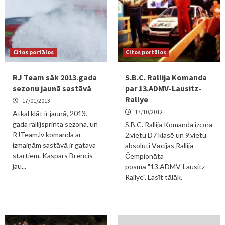
Citos portālos
Citos portālos
RJ Team sāk 2013.gada
S.B.C. Rallija Komanda
sezonu jaunā sastāvā
par 13.ADMV-Lausitz-
Rallye
17/01/2013
17/10/2012
Atkal klāt ir jaunā, 2013.
gada rallijsprinta sezona, un
S.B.C. Rallija Komanda izcīna
RJTeam.lv komanda ar
2.vietu D7 klasē un 9.vietu
izmaiņām sastāvā ir gatava
absolūti Vācijas Rallija
startiem. Kaspars Brencis
Čempionāta
jau...
posmā "13.ADMV-Lausitz-
Rallye". Lasīt tālāk.