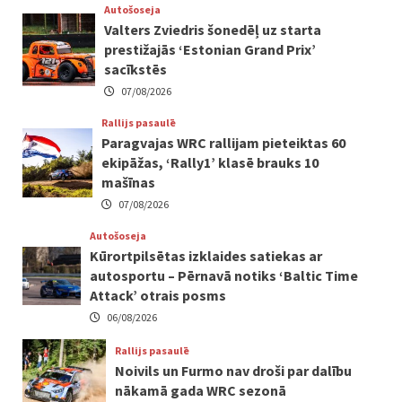
Autošoseja
Valters Zviedris šonedēļ uz starta
prestižajās ‘Estonian Grand Prix’
sacīkstēs
07/08/2026
Rallijs pasaulē
Paragvajas WRC rallijam pieteiktas 60
ekipāžas, ‘Rally1’ klasē brauks 10
mašīnas
07/08/2026
Autošoseja
Kūrortpilsētas izklaides satiekas ar
autosportu – Pērnavā notiks ‘Baltic Time
Attack’ otrais posms
06/08/2026
Rallijs pasaulē
Noivils un Furmo nav droši par dalību
nākamā gada WRC sezonā