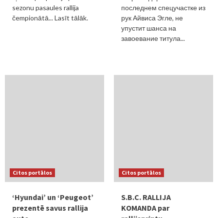
sezonu pasaules rallija
последнем спецучастке из
čempionātā... Lasīt tālāk.
рук Айвиса Эгле, не
упустит шанса на
завоевание титула...
Citos portālos
Citos portālos
‘Hyundai’ un ‘Peugeot’
S.B.C. RALLIJA
prezentē savus rallija
KOMANDA par