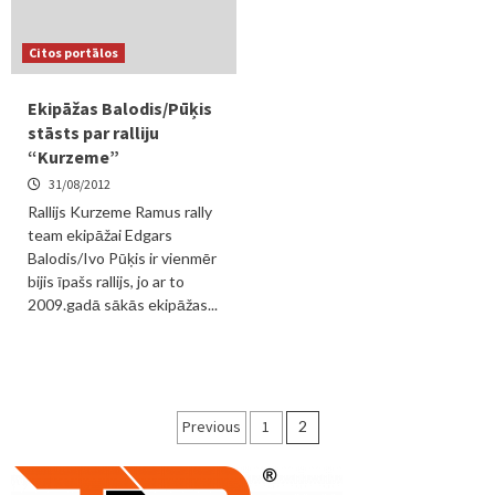
Citos portālos
Ekipāžas Balodis/Pūķis
stāsts par ralliju
“Kurzeme”
31/08/2012
Rallijs Kurzeme Ramus rally
team ekipāžai Edgars
Balodis/Ivo Pūķis ir vienmēr
bijis īpašs rallijs, jo ar to
2009.gadā sākās ekipāžas...
Ziņu
Previous
1
2
numerācija