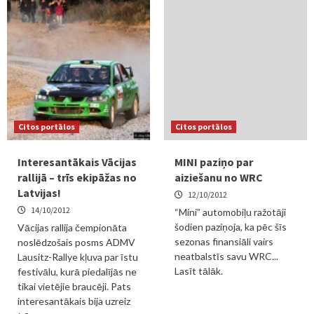
Citos portālos
Citos portālos
Interesantākais Vācijas
MINI paziņo par
rallijā – trīs ekipāžas no
aiziešanu no WRC
Latvijas!
12/10/2012
14/10/2012
“Mini” automobiļu ražotāji
šodien paziņoja, ka pēc šīs
Vācijas rallija čempionāta
sezonas finansiāli vairs
noslēdzošais posms ADMV
neatbalstīs savu WRC...
Lausitz-Rallye kļuva par īstu
Lasīt tālāk.
festivālu, kurā piedalījās ne
tikai vietējie braucēji. Pats
interesantākais bija uzreiz