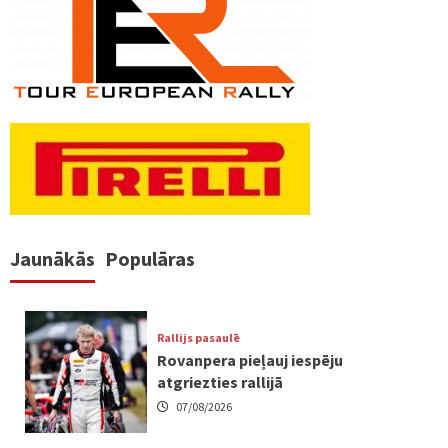
pēc
lappusēm
Jaunākās
Populāras
Rallijs pasaulē
Rovanpera pieļauj iespēju
atgriezties rallijā
07/08/2026