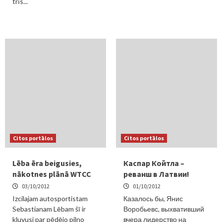
trīs...
Citos portālos
Citos portālos
Lēba ēra beigusies,
Каспар Койтла –
nākotnes plānā WTCC
реванш в Латвии!
03/10/2012
01/10/2012
Izcilajam autosportistam
Казалось бы, Янис
Sebastianam Lēbam šī ir
Воробьевс, выхвативший
kļuvusi par pēdējo pilno
вчера лидерство на