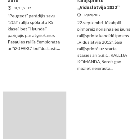
auto
rallijsprintu
„Viduslatvija 2012”
01/10/2012
12/09/2012
”Peugeot” parādījis savu
”208” rallija spēkratu R5
22.septembrī Jēkabpilī
klasei, bet ”Hyundai”
pirmoreiz norisināsies jauns
paziņojis par atgriešanos
rallijsprinta kandidātposms
Pasaules rallija čempionātā
„Viduslatvija 2012”. Šajā
ar ”i20 WRC” bolīdu. Lasīt...
rallijsprintā uz starta
stāsies arī S.B.C. RALLIJA
KOMANDA, šoreiz gan
mazliet neierastā...