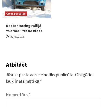
Citos portālos
Rector Racing rallijā
“Sarma” trešie klasē
27/02/2013
Atbildēt
Jūsu e-pasta adrese netiks publicēta.
Obligātie
lauki ir atzīmēti kā
*
Komentārs
*