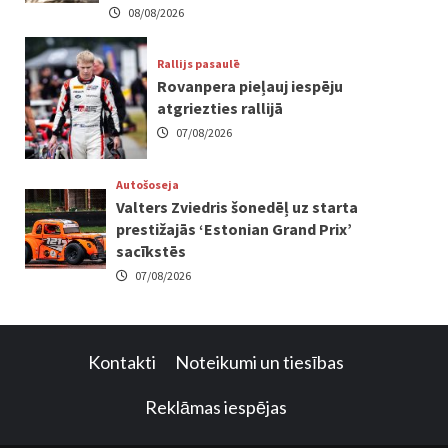
08/08/2026
Rallijs pasaulē
Rovanpera pieļauj iespēju
atgriezties rallijā
07/08/2026
Autošoseja
Valters Zviedris šonedēļ uz starta
prestižajās ‘Estonian Grand Prix’
sacīkstēs
07/08/2026
Kontakti
Noteikumi un tiesības
Reklāmas iespējas