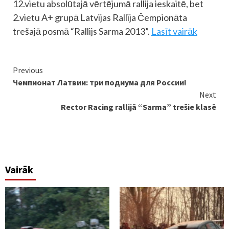
12.vietu absolūtajā vērtējumā rallija ieskaitē, bet
2.vietu A+ grupā Latvijas Rallija Čempionāta
trešajā posmā “Rallijs Sarma 2013”.
Lasīt vairāk
Continue
Previous
Чемпионат Латвии: три подиума для России!
Reading
Next
Rector Racing rallijā “Sarma” trešie klasē
Vairāk