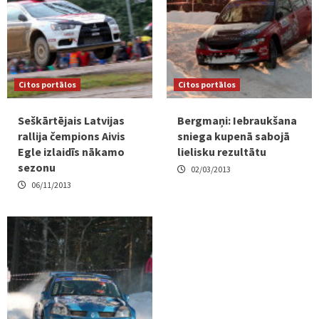
Citos portālos
Citos portālos
Seškārtējais Latvijas
Bergmaņi: Iebraukšana
rallija čempions Aivis
sniega kupenā sabojā
Egle izlaidīs nākamo
lielisku rezultātu
sezonu
02/03/2013
06/11/2013