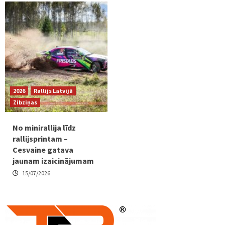
2026
Rallijs Latvijā
Zibziņas
No minirallija līdz
rallijsprintam –
Cesvaine gatava
jaunam izaicinājumam
15/07/2026