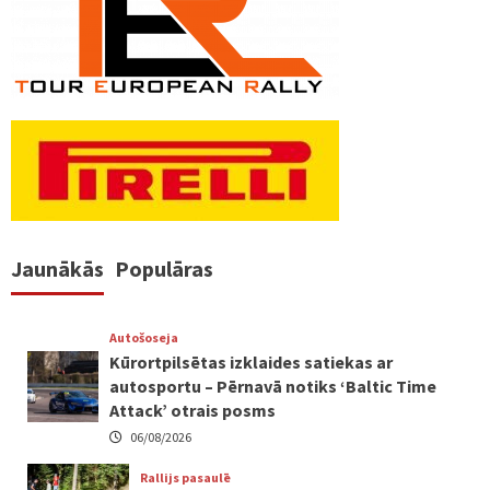
Jaunākās
Populāras
Autošoseja
Kūrortpilsētas izklaides satiekas ar
autosportu – Pērnavā notiks ‘Baltic Time
Attack’ otrais posms
06/08/2026
Rallijs pasaulē