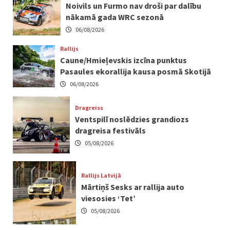
Noivils un Furmo nav droši par dalību
nākamā gada WRC sezonā
06/08/2026
Rallijs
Caune/Hmieļevskis izcīna punktus
Pasaules ekorallija kausa posmā Skotijā
06/08/2026
Dragreiss
Ventspilī noslēdzies grandiozs
dragreisa festivāls
05/08/2026
Rallijs Latvijā
Mārtiņš Sesks ar rallija auto
viesosies ‘Tet’
05/08/2026