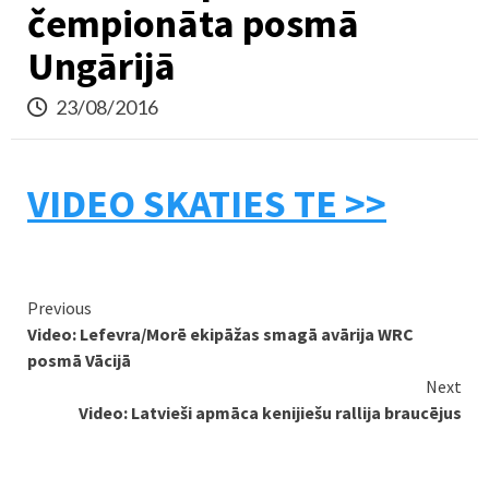
čempionāta posmā
Ungārijā
23/08/2016
VIDEO SKATIES TE >>
Continue
Previous
Video: Lefevra/Morē ekipāžas smagā avārija WRC
Reading
posmā Vācijā
Next
Video: Latvieši apmāca kenijiešu rallija braucējus