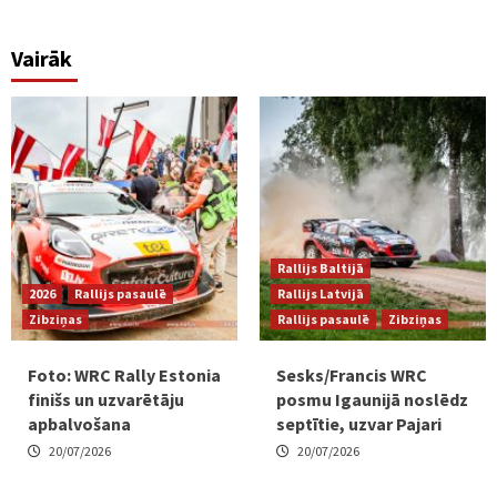
Vairāk
Rallijs Baltijā
2026
Rallijs pasaulē
Rallijs Latvijā
Zibziņas
Rallijs pasaulē
Zibziņas
Foto: WRC Rally Estonia
Sesks/Francis WRC
finišs un uzvarētāju
posmu Igaunijā noslēdz
apbalvošana
septītie, uzvar Pajari
20/07/2026
20/07/2026