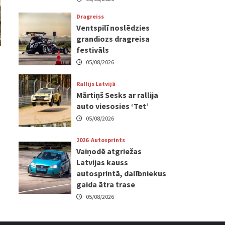
Dragreiss
Ventspilī noslēdzies
grandiozs dragreisa
festivāls
05/08/2026
Rallijs Latvijā
Mārtiņš Sesks ar rallija
auto viesosies ‘Tet’
05/08/2026
2026
Autosprints
Vaiņodē atgriežas
Latvijas kauss
autosprintā, dalībniekus
gaida ātra trase
05/08/2026