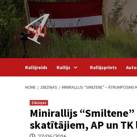
Skip
to
content
Rallijreids
Rallijs
Rallijsprints
Auto
HOME
ZIBZIŅAS
MINIRALLIJS “SMILTENE” – ĀTRUMPOSMU KA
Zibziņas
Minirallijs “Smiltene
skatītājiem, AP un TK 
27/05/2016