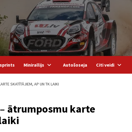
sprints
Minirallijs
Autošoseja
Citi veidi
RTE SKATĪTĀJIEM, AP UN TK LAIKI
” – ātrumposmu karte
laiki