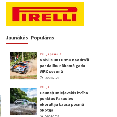
Jaunākās
Populāras
Rallijs pasaulē
Noivils un Furmo nav droši
par dalību nākamā gada
WRC sezonā
06/08/2026
Rallijs
Caune/Hmieļevskis izcīna
punktus Pasaules
ekorallija kausa posmā
Skotijā
06/08/2026