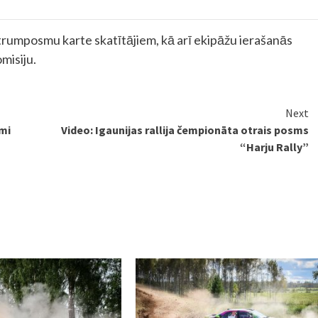
trumposmu karte skatītājiem, kā arī ekipāžu ierašanās
misiju.
Next
mi
Video: Igaunijas rallija čempionāta otrais posms
“Harju Rally”