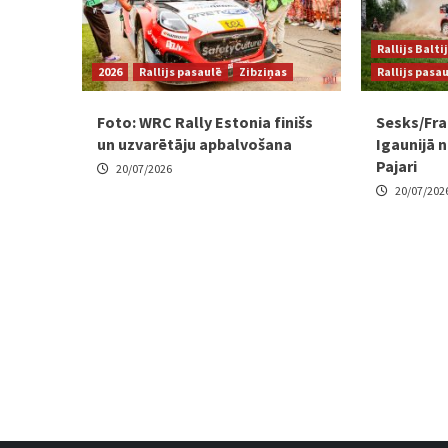
Rallijs Balti
2026
Rallijs pasaulē
Zibziņas
Rallijs pasa
Foto: WRC Rally Estonia finišs
Sesks/Fr
un uzvarētāju apbalvošana
Igaunijā n
Pajari
20/07/2026
20/07/202