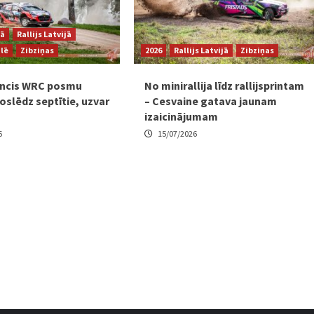
jā
Rallijs Latvijā
ulē
Zibziņas
2026
Rallijs Latvijā
Zibziņas
ancis WRC posmu
No minirallija līdz rallijsprintam
oslēdz septītie, uzvar
– Cesvaine gatava jaunam
izaicinājumam
6
15/07/2026