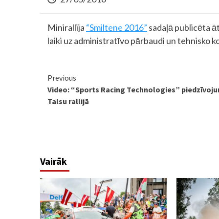
Minirallija
“Smiltene 2016”
sadaļā publicēta ā
laiki uz administratīvo pārbaudi un tehnisko ko
Continue
Previous
Video: “Sports Racing Technologies” piedzīvoju
Reading
Talsu rallijā
Vairāk