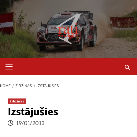
Skip
to
content
Primary
Menu
HOME
ZIBZIŅAS
IZSTĀJUŠIES
Zibziņas
Izstājušies
19/01/2013