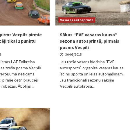
Vasaras autosprints
pirms Vecpils pirmie
Sākas “EVE vasaras kausa”
cēji tikai 2 punktu
sezona autosprintā, pirmais
posms Vecpilī
5
30/05/2015
ienas LAF Folkreisa
Jau trešo vasaru biedrība "EVE
sa trešā posma Vecpilī
autosports" organizē vasaras kausa
pvērtējumā neticams
izcīņu sporta un ielas automašīnām.
 pirmie četri braucēji
Jau tradicionāli sezonu sāksim
robežās. Āboliņš,...
Vecpils autokrosa...