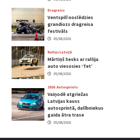
Dragreiss
Ventspilī noslēdzies
grandiozs dragreisa
festivāls
05/08/2026
Rallijs Latvijā
Mārtiņš Sesks ar rallija
auto viesosies ‘Tet’
05/08/2026
2026
Autosprints
Vaiņodē atgriežas
Latvijas kauss
autosprintā, dalībniekus
gaida ātra trase
05/08/2026