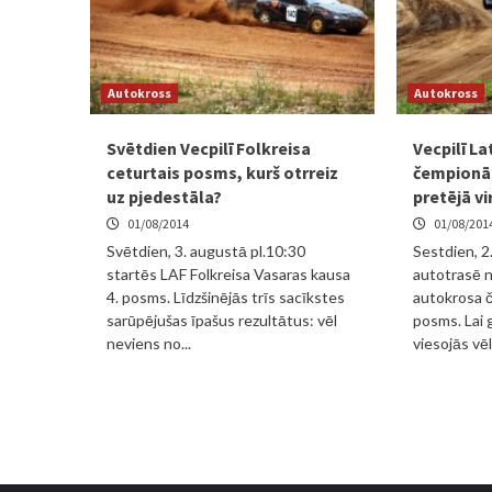
Autokross
Autokross
Svētdien Vecpilī Folkreisa
Vecpilī La
ceturtais posms, kurš otrreiz
čempionā
uz pjedestāla?
pretējā vi
01/08/2014
01/08/201
Svētdien, 3. augustā pl.10:30
Sestdien, 2
startēs LAF Folkreisa Vasaras kausa
autotrasē n
4. posms. Līdzšinējās trīs sacīkstes
autokrosa 
sarūpējušas īpašus rezultātus: vēl
posms. Lai g
neviens no...
viesojās vēl