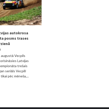
tvijas autokrosa
ta posms trases
rzienā
4
. augustā Vecpils
orisināsies Latvijas
čempionāta trešais
an seriāls Vecpilī
 tikai pēc mēneša,...