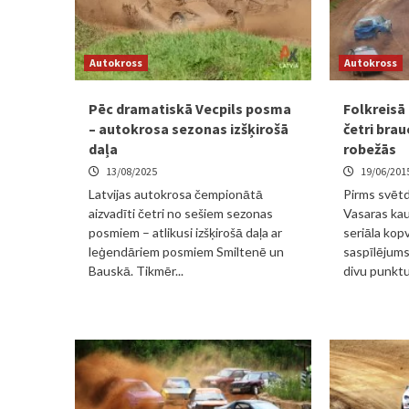
Autokross
Autokross
Pēc dramatiskā Vecpils posma
Folkreisā 
– autokrosa sezonas izšķirošā
četri brau
daļa
robežās
13/08/2025
19/06/201
Latvijas autokrosa čempionātā
Pirms svētd
aizvadīti četri no sešiem sezonas
Vasaras kau
posmiem – atlikusi izšķirošā daļa ar
seriāla ko
leģendāriem posmiem Smiltenē un
saspīlējums:
Bauskā. Tikmēr...
divu punktu 