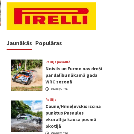
Jaunākās
Populāras
Rallijs pasaulē
Noivils un Furmo nav droši
par dalību nākamā gada
WRC sezonā
06/08/2026
Rallijs
Caune/Hmieļevskis izcīna
punktus Pasaules
ekorallija kausa posmā
Skotijā
06/08/2026