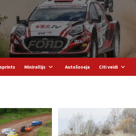
sprints
Minirallijs
Autošoseja
Citi veidi