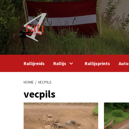
Skip
to
content
Rallijreids
Rallijs
Rallijsprints
Auto
HOME
VECPILS
vecpils