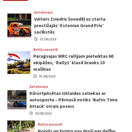
Autošoseja
Valters Zviedris šonedēļ uz starta
prestižajās ‘Estonian Grand Prix’
sacīkstēs
07/08/2026
Rallijs pasaulē
Paragvajas WRC rallijam pieteiktas 60
ekipāžas, ‘Rally1’ klasē brauks 10
mašīnas
07/08/2026
Autošoseja
Kūrortpilsētas izklaides satiekas ar
autosportu – Pērnavā notiks ‘Baltic Time
Attack’ otrais posms
06/08/2026
Rallijs pasaulē
Noivils un Furmo nav droši par dalību