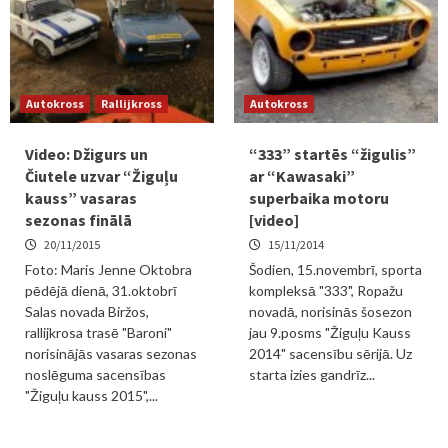
Autokross
Rallijkross
Autokross
Video: Džigurs un
“333” startēs “žigulis”
Čiutele uzvar “Žiguļu
ar “Kawasaki”
kauss” vasaras
superbaika motoru
sezonas finālā
[video]
20/11/2015
15/11/2014
Foto: Maris Jenne Oktobra
Šodien, 15.novembrī, sporta
pēdējā dienā, 31.oktobrī
kompleksā "333", Ropažu
Salas novada Biržos,
novadā, norisinās šosezon
rallijkrosa trasē "Baroni"
jau 9.posms "Žiguļu Kauss
norisinājās vasaras sezonas
2014" sacensību sērijā. Uz
noslēguma sacensības
starta izies gandrīz...
"Žiguļu kauss 2015",...