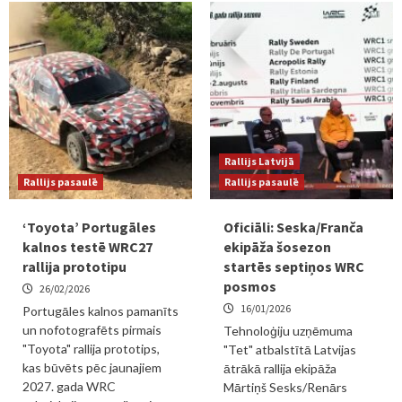
Rallijs Latvijā
Rallijs pasaulē
Rallijs pasaulē
‘Toyota’ Portugāles
Oficiāli: Seska/Franča
kalnos testē WRC27
ekipāža šosezon
rallija prototipu
startēs septiņos WRC
posmos
26/02/2026
16/01/2026
Portugāles kalnos pamanīts
un nofotografēts pirmais
Tehnoloģiju uzņēmuma
"Toyota" rallija prototips,
"Tet" atbalstītā Latvijas
kas būvēts pēc jaunajiem
ātrākā rallija ekipāža
2027. gada WRC
Mārtiņš Sesks/Renārs