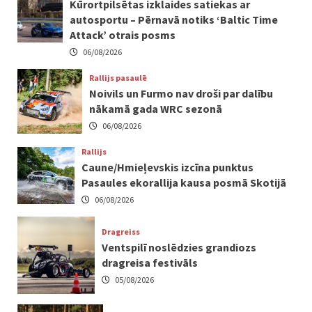
Kūrortpilsētas izklaides satiekas ar
autosportu – Pērnavā notiks ‘Baltic Time
Attack’ otrais posms
06/08/2026
Rallijs pasaulē
Noivils un Furmo nav droši par dalību
nākamā gada WRC sezonā
06/08/2026
Rallijs
Caune/Hmieļevskis izcīna punktus
Pasaules ekorallija kausa posmā Skotijā
06/08/2026
Dragreiss
Ventspilī noslēdzies grandiozs
dragreisa festivāls
05/08/2026