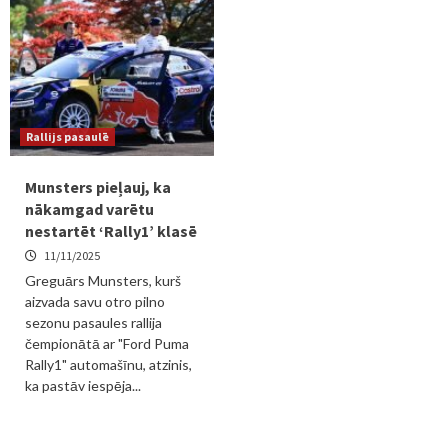
Rallijs pasaulē
Munsters pieļauj, ka
nākamgad varētu
nestartēt ‘Rally1’ klasē
11/11/2025
Greguārs Munsters, kurš
aizvada savu otro pilno
sezonu pasaules rallija
čempionātā ar "Ford Puma
Rally1" automašīnu, atzinis,
ka pastāv iespēja...