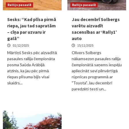
Rallijs pasaulē
Rallijs pasaulē
Sesks: “Kad plīsa pirmā
Jau decembrī Solbergs
riepa, jau tad sapratām
varētu aizvadīt
– cīņa par uzvaru ir
sacensības ar ‘Rally1’
galā”
auto
01/12/2025
15/11/2025
Mārtiņš Sesks pēc aizvadītā
Olivers Solbergs
pasaules rallija čempionāta
nākamsezon pasaules rallija
posma Saūda Arābijā
čempionātā saņems iespēju
atzinis, ka jau pēc pirmā
apliecināt sevi pilnvērtīgā
riepas plīsuma bijis visai
rūpnīcas programmā ar
skaidrs...
"Toyota". Jau decembrī
paredzēti testi un...