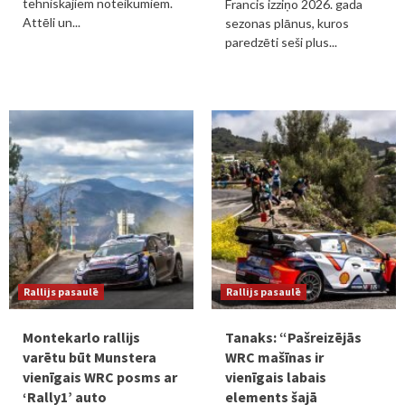
tehniskajiem noteikumiem.
Francis izziņo 2026. gada
Attēli un...
sezonas plānus, kuros
paredzēti seši plus...
Rallijs pasaulē
Rallijs pasaulē
Montekarlo rallijs
Tanaks: “Pašreizējās
varētu būt Munstera
WRC mašīnas ir
vienīgais WRC posms ar
vienīgais labais
‘Rally1’ auto
elements šajā