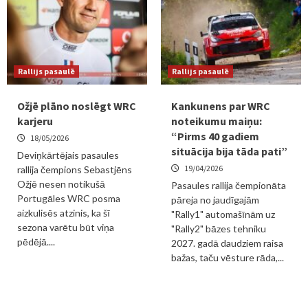
Rallijs pasaulē
Rallijs pasaulē
Ožjē plāno noslēgt WRC
Kankunens par WRC
karjeru
noteikumu maiņu:
“Pirms 40 gadiem
18/05/2026
situācija bija tāda pati”
Deviņkārtējais pasaules
19/04/2026
rallija čempions Sebastjēns
Ožjē nesen notikušā
Pasaules rallija čempionāta
Portugāles WRC posma
pāreja no jaudīgajām
aizkulisēs atzinis, ka šī
"Rally1" automašīnām uz
sezona varētu būt viņa
"Rally2" bāzes tehniku
pēdējā....
2027. gadā daudziem raisa
bažas, taču vēsture rāda,...