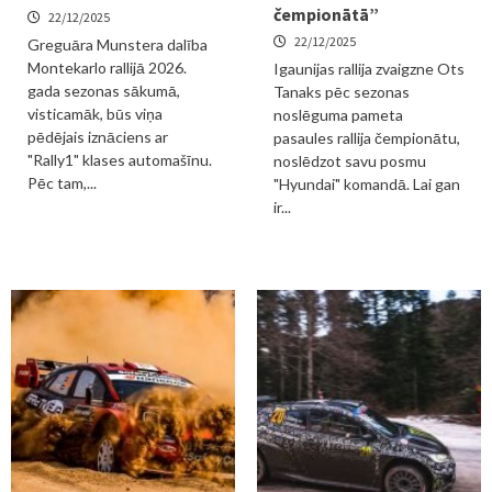
čempionātā”
22/12/2025
22/12/2025
Greguāra Munstera dalība
Montekarlo rallijā 2026.
Igaunijas rallija zvaigzne Ots
gada sezonas sākumā,
Tanaks pēc sezonas
visticamāk, būs viņa
noslēguma pameta
pēdējais iznāciens ar
pasaules rallija čempionātu,
"Rally1" klases automašīnu.
noslēdzot savu posmu
Pēc tam,...
"Hyundai" komandā. Lai gan
ir...