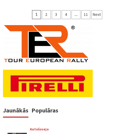
Ziņu
1
2
3
4
…
11
Next
numerācija
pēc
lappusēm
Jaunākās
Populāras
Autošoseja