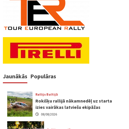
Jaunākās
Populāras
Rallijs Baltijā
Rokišķu rallijā nākamnedēļ uz starta
izies vairākas latviešu ekipāžas
08/08/2026