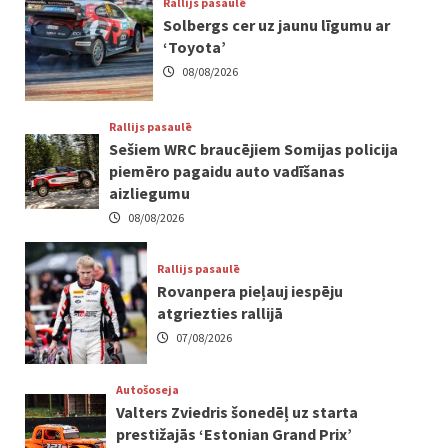
Rallijs pasaulē
Solbergs cer uz jaunu līgumu ar
‘Toyota’
08/08/2026
Rallijs pasaulē
Sešiem WRC braucējiem Somijas policija
piemēro pagaidu auto vadīšanas
aizliegumu
08/08/2026
Rallijs pasaulē
Rovanpera pieļauj iespēju
atgriezties rallijā
07/08/2026
Autošoseja
Valters Zviedris šonedēļ uz starta
prestižajās ‘Estonian Grand Prix’