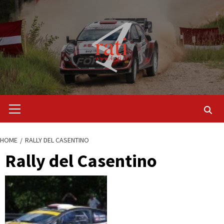
Skip
to
content
Primary
Menu
HOME
RALLY DEL CASENTINO
Rally del Casentino