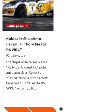
Rallijs pasaulē
Kubica izcīna pirmo
uzvaru ar “Ford Fiesta
RS WRC”
13/07/2014
Startējot asfalta sacīkstēs
"Rally del Casentino", poļu
autosportists Roberts
Kubica izcīnījis pirmo uzvaru
karjerā ar "Ford Fiesta RS
WRC" automobili....