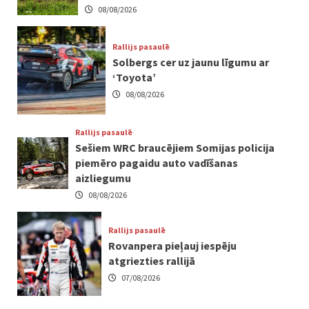
08/08/2026
Rallijs pasaulē
Solbergs cer uz jaunu līgumu ar
‘Toyota’
08/08/2026
Rallijs pasaulē
Sešiem WRC braucējiem Somijas policija
piemēro pagaidu auto vadīšanas
aizliegumu
08/08/2026
Rallijs pasaulē
Rovanpera pieļauj iespēju
atgriezties rallijā
07/08/2026