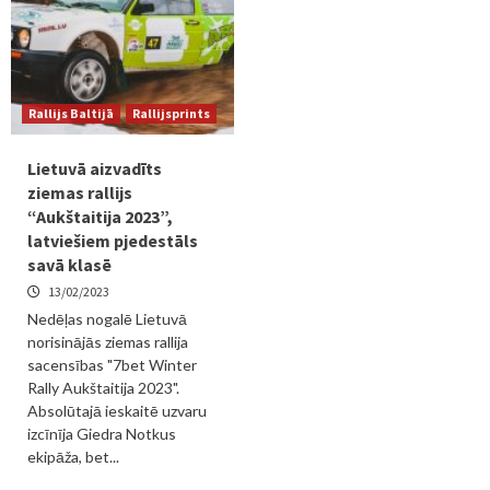
Rallijs Baltijā
Rallijsprints
Lietuvā aizvadīts
ziemas rallijs
“Aukštaitija 2023”,
latviešiem pjedestāls
savā klasē
13/02/2023
Nedēļas nogalē Lietuvā
norisinājās ziemas rallija
sacensības "7bet Winter
Rally Aukštaitija 2023".
Absolūtajā ieskaitē uzvaru
izcīnīja Giedra Notkus
ekipāža, bet...