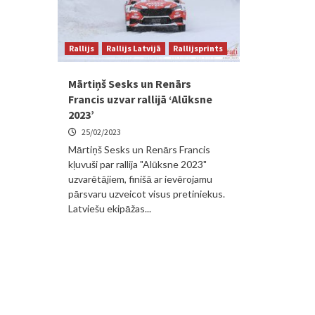
Rallijs
Rallijs Latvijā
Rallijsprints
Mārtiņš Sesks un Renārs
Francis uzvar rallijā ‘Alūksne
2023’
25/02/2023
Mārtiņš Sesks un Renārs Francis
kļuvuši par rallija "Alūksne 2023"
uzvarētājiem, finišā ar ievērojamu
pārsvaru uzveicot visus pretiniekus.
Latviešu ekipāžas...