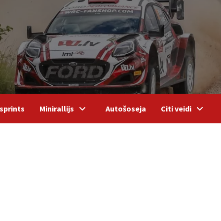
sprints
Minirallijs
Autošoseja
Citi veidi