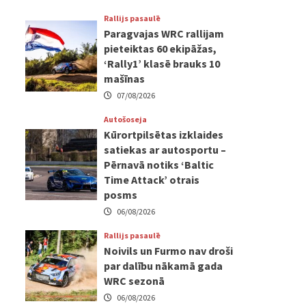
Rallijs pasaulē
Paragvajas WRC rallijam
pieteiktas 60 ekipāžas,
‘Rally1’ klasē brauks 10
mašīnas
07/08/2026
Autošoseja
Kūrortpilsētas izklaides
satiekas ar autosportu –
Pērnavā notiks ‘Baltic
Time Attack’ otrais
posms
06/08/2026
Rallijs pasaulē
Noivils un Furmo nav droši
par dalību nākamā gada
WRC sezonā
06/08/2026