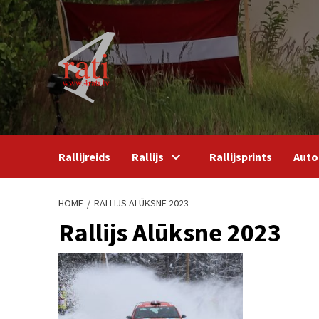
Skip
to
content
Rallijreids
Rallijs
Rallijsprints
Auto
HOME
RALLIJS ALŪKSNE 2023
Rallijs Alūksne 2023