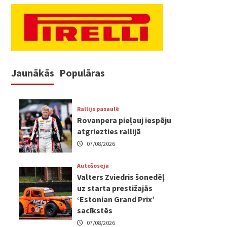
Jaunākās
Populāras
Rallijs pasaulē
Rovanpera pieļauj iespēju
atgriezties rallijā
07/08/2026
Autošoseja
Valters Zviedris šonedēļ
uz starta prestižajās
‘Estonian Grand Prix’
sacīkstēs
07/08/2026