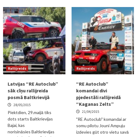
Rallijreids
Rallijreids
Latvijas “RE Autoclub”
“RE Autoclub”
sāk cīņu rallijreida
komandai divi
posmā Baltkrievijā
pjedestāli rallijreidā
“Kaganas Zelts”
28/05/2015
21/04/2015
Piektdien, 29.maijā tiks
dots starts Baltkrievijas
"RE Autoclub" komandai ar
Bajai, kas
somu pilotu Jouni Ampuju
norisināsies Baltkrievijas
izdevies gūt otro vietu savā