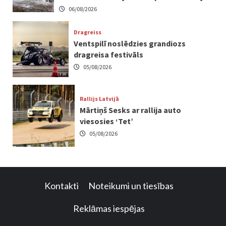
06/08/2026
Dragreiss
Ventspilī noslēdzies grandiozs
dragreisa festivāls
05/08/2026
Rallijs Latvijā
Mārtiņš Sesks ar rallija auto
viesosies ‘Tet’
05/08/2026
Kontakti
Noteikumi un tiesības
Reklāmas iespējas