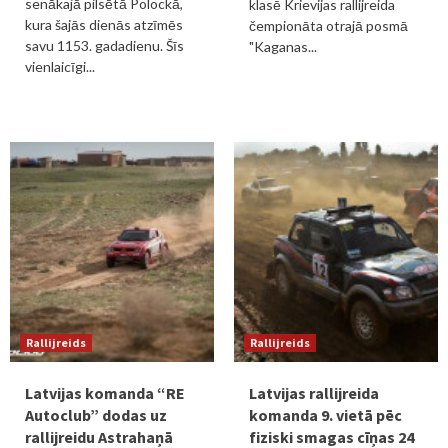
senākajā pilsētā Polockā,
klasē Krievijas rallijreida
kura šajās dienās atzīmēs
čempionāta otrajā posmā
savu 1153. gadadienu. Šīs
"Kaganas...
vienlaicīgi...
Rallijreids
Rallijreids
Latvijas komanda “RE
Latvijas rallijreida
Autoclub” dodas uz
komanda 9. vietā pēc
rallijreidu Astrahaņā
fiziski smagas cīņas 24