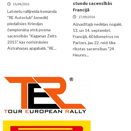
stundu sacensībās
15/04/2015
Francijā
Latviešu rallijreida komanda
17/09/2014
"RE Autoclub" šonedēļ
piedalīsies Krievijas
Aizvadītajā nedēļas nogalē,
čempionāta otrā posma
13. un 14. septembrī,
sacensībās "Kaganas Zelts
Francijā, 60 kilometrus no
2015", kas norisināsies
Parīzes, jau 22. reizi tika
Astrahaņas apgabalā. "RE...
rīkotas sacensības "24
Heures...