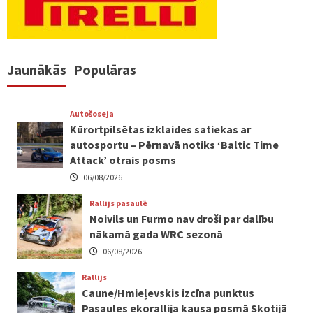
Jaunākās
Populāras
Autošoseja
Kūrortpilsētas izklaides satiekas ar
autosportu – Pērnavā notiks ‘Baltic Time
Attack’ otrais posms
06/08/2026
Rallijs pasaulē
Noivils un Furmo nav droši par dalību
nākamā gada WRC sezonā
06/08/2026
Rallijs
Caune/Hmieļevskis izcīna punktus
Pasaules ekorallija kausa posmā Skotijā