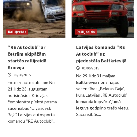
Rallijreids
Rallijreids
“RE Autoclub” ar
Latvijas komanda “RE
četrām ekipāžām
Autoclub” uz
startēs rallijreidā
pjedestāla Baltkrievijā
Krievijā
01/06/2015
20/08/2015
No 29. līdz 31.maijam
Baltkrievijā norisinājās
Foto: reautoclub.com No
sacensības „Belarus Baja”,
21. līdz 23. augustam
kurā Latvijas „RE Autoclub”
norisināsies Krievijas
komanda kopvērtējumā
čempionāta piektā posma
ieguva godpilno trešo vietu.
sacensības "Ulyanovsk
Sacensībās...
Baja”. Latvijas autosporta
komandu ''RE Autoclub''...