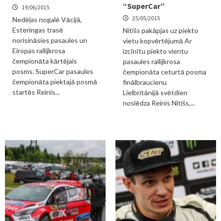
“SuperCar”
19/06/2015
25/05/2015
Nedēļas nogalē Vācijā,
Esteringas trasē
Nitišs pakāpjas uz piekto
norisināsies pasaules un
vietu kopvērtējumā Ar
Eiropas rallijkrosa
izcīnītu piekto vientu
čempionāta kārtējais
pasaules rallijkrosa
posms. SuperCar pasaules
čempionāta ceturtā posma
čempionāta piektajā posmā
finālbraucienu
startēs Reinis...
Lielbritānijā svētdien
noslēdza Reinis Nitišs,...