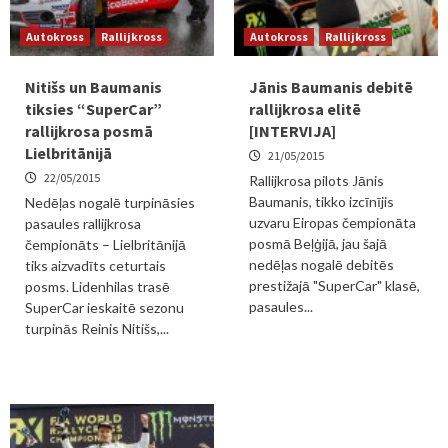
Autokross
Rallijkross
Autokross
Rallijkross
Nitišs un Baumanis
Jānis Baumanis debitē
tiksies “SuperCar”
rallijkrosa elitē
rallijkrosa posmā
[INTERVIJA]
Lielbritānijā
21/05/2015
22/05/2015
Rallijkrosa pilots Jānis
Baumanis, tikko izcīnījis
Nedēļas nogalē turpināsies
uzvaru Eiropas čempionāta
pasaules rallijkrosa
posmā Beļģijā, jau šajā
čempionāts – Lielbritānijā
nedēļas nogalē debitēs
tiks aizvadīts ceturtais
prestižajā "SuperCar" klasē,
posms. Lidenhilas trasē
pasaules...
SuperCar ieskaitē sezonu
turpinās Reinis Nitišs,...