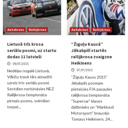
Autokross
Rallijkross
Autokross
Rallijkross
Lietuvā trīs krosa
“Žiguļu Kausā”
seriālu posmi, uz startu
Jēkabpilī startēs
dodas 11 latvieši
rallijkrosa zvaigzne
Heikinens
09/07/2015
07/07/2015
Nedēļas nogalē Lietuvā,
Vilkiču trasē tiks aizvadīti
“Žiguļu Kauss 2015”
uzreiz trīs seriālu posmi.
Jēkabpils posmam
Sestdien norisināsies NEZ
pieteicies FIA pasaules
Rallijkrosa čempionāta
rallijkrosa čempionāta
pirmais posms, svētdien
“Supercar” klases
turpat...
dalībnieks un “Marklund
Motorsport” braucējs
Tomass Heikinens. 24...