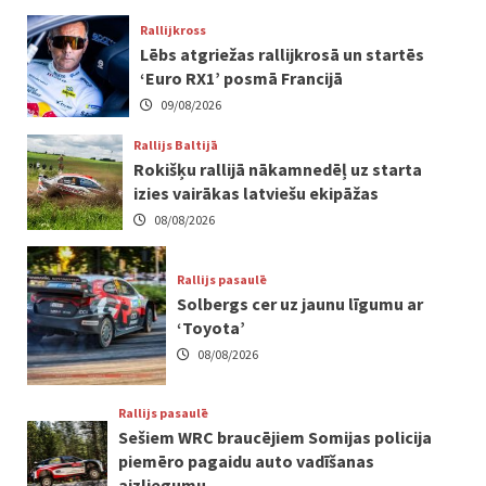
Rallijkross
Lēbs atgriežas rallijkrosā un startēs
‘Euro RX1’ posmā Francijā
09/08/2026
Rallijs Baltijā
Rokišķu rallijā nākamnedēļ uz starta
izies vairākas latviešu ekipāžas
08/08/2026
Rallijs pasaulē
Solbergs cer uz jaunu līgumu ar
‘Toyota’
08/08/2026
Rallijs pasaulē
Sešiem WRC braucējiem Somijas policija
piemēro pagaidu auto vadīšanas
aizliegumu