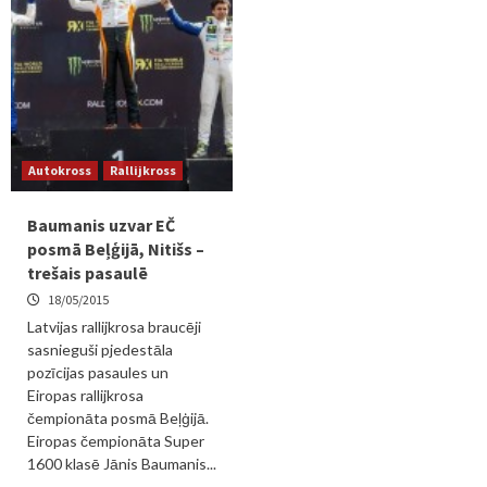
Autokross
Rallijkross
Baumanis uzvar EČ
posmā Beļģijā, Nitišs –
trešais pasaulē
18/05/2015
Latvijas rallijkrosa braucēji
sasnieguši pjedestāla
pozīcijas pasaules un
Eiropas rallijkrosa
čempionāta posmā Beļģijā.
Eiropas čempionāta Super
1600 klasē Jānis Baumanis...