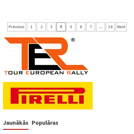
Ziņu
Previous
1
2
3
4
5
6
7
…
14
Next
numerācija
pēc
lappusēm
Jaunākās
Populāras