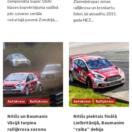
čempionāta Super 1600
Ziemeļeiropas zonas
klases kopvērtējuma vadībā
rallijkrosa un kroskartu
pēc uzvaras seriāla
līderi, lai aizvadītu 2015.
ceturtajā posmā Zviedrijā,...
gada NEZ...
Autokross
Rallijkross
Autokross
Rallijkross
Nitišs un Baumanis
Nitišs piektais finālā
Vācijā turpina
Lielbritānijā, Baumanim
rallijkrosa sezonu
“raiba” debija