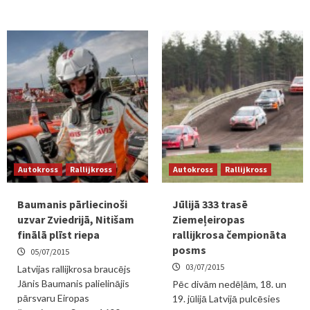
Autokross
Rallijkross
Autokross
Rallijkross
Baumanis pārliecinoši
Jūlijā 333 trasē
uzvar Zviedrijā, Nitišam
Ziemeļeiropas
finālā plīst riepa
rallijkrosa čempionāta
posms
05/07/2015
03/07/2015
Latvijas rallijkrosa braucējs
Jānis Baumanis palielinājis
Pēc divām nedēļām, 18. un
pārsvaru Eiropas
19. jūlijā Latvijā pulcēsies