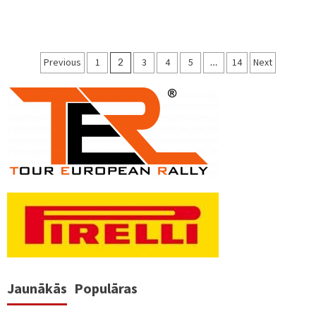
Ziņu
Previous
1
2
3
4
5
…
14
Next
numerācija
pēc
lappusēm
Jaunākās
Populāras