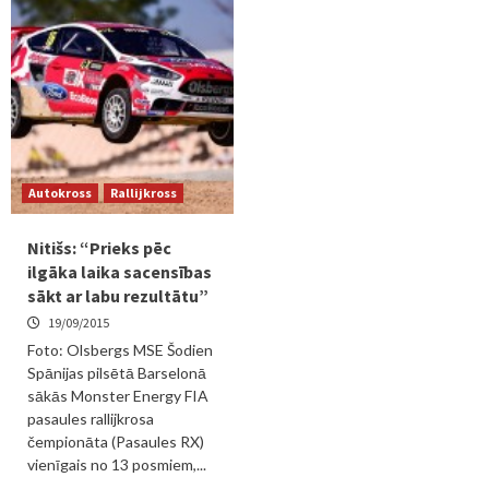
Autokross
Rallijkross
Nitišs: “Prieks pēc
ilgāka laika sacensības
sākt ar labu rezultātu”
19/09/2015
Foto: Olsbergs MSE Šodien
Spānijas pilsētā Barselonā
sākās Monster Energy FIA
pasaules rallijkrosa
čempionāta (Pasaules RX)
vienīgais no 13 posmiem,...