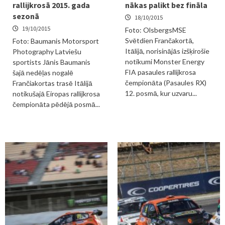
rallijkrosā 2015. gada
nākas palikt bez fināla
sezonā
18/10/2015
19/10/2015
Foto: OlsbergsMSE
Svētdien Frančakortā,
Foto: Baumanis Motorsport
Itālijā, norisinājās izšķirošie
Photography Latviešu
notikumi Monster Energy
sportists Jānis Baumanis
FIA pasaules rallijkrosa
šajā nedēļas nogalē
čempionāta (Pasaules RX)
Frančiakortas trasē Itālijā
12. posmā, kur uzvaru...
notikušajā Eiropas rallijkrosa
čempionāta pēdējā posmā...