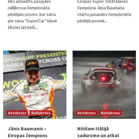
tiks aizvadīts pasaules
Eiropas Super 1600 klases
rallijkrosa čempionāta
čempiona Jāņa Baumaņa
pēdējais posms, kur sānu
startu pasaules čempionāta
pie sāna "SuperCar" klasē
pēdējā posmā...
tiksies latvieši...
Autokross
Rallijkross
Autokross
Rallijkross
Jānis Baumanis –
Nitišam Itālijā
Eiropas čempions
sadursme un atkal