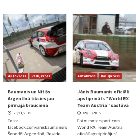
Autokross
Rallijkross
Autokross
Rallijkross
Baumanis un Nitišs
Jānis Baumanis oficiāli
Argentīnā tiksies jau
apstiprināts “World RX
pirmajā braucienā
Team Austria” sastāvā
28/11/2015
09/11/2015
Foto:
Foto: motorsport.com
facebook.com/janisbaumanisrx
World RX Team Austria
Šonedēļ Argentīnā, Rozario
oficiāli apstiprinājusi