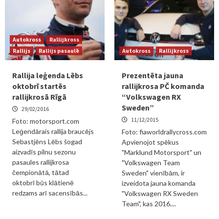
Autokross
Rallijkross
Rallijs
Rallijs pasaulē
Autokross
Rallijkross
Rallija leģenda Lēbs
Prezentēta jauna
oktobrī startēs
rallijkrosa PČ komanda
rallijkrosā Rīgā
“Volkswagen RX
Sweden”
29/02/2016
11/12/2015
Foto: motorsport.com
Leģendārais rallija braucējs
Foto: fiaworldrallycross.com
Sebastjēns Lēbs šogad
Apvienojot spēkus
aizvadīs pilnu sezonu
"Marklund Motorsport" un
pasaules rallijkrosa
"Volkswagen Team
čempionātā, tātad
Sweden" vienībām, ir
oktobrī būs klātienē
izveidota jauna komanda
redzams arī sacensībās...
"Volkswagen RX Sweden
Team", kas 2016....