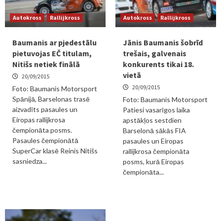
Autokross
Rallijkross
Autokross
Rallijkross
Baumanis ar pjedestālu
Jānis Baumanis šobrīd
pietuvojas EČ titulam,
trešais, galvenais
Nitišs netiek finālā
konkurents tikai 18.
vietā
20/09/2015
20/09/2015
Foto: Baumanis Motorsport
Spānijā, Barselonas trasē
Foto: Baumanis Motorsport
aizvadīts pasaules un
Patiesi vasarīgos laika
Eiropas rallijkrosa
apstākļos sestdien
čempionāta posms.
Barselonā sākās FIA
Pasaules čempionātā
pasaules un Eiropas
SuperCar klasē Reinis Nitišs
rallijkrosa čempionāta
sasniedza...
posms, kurā Eiropas
čempionāta...