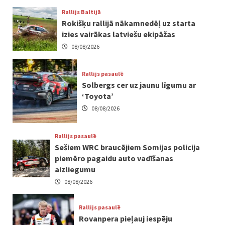
Rallijs Baltijā
Rokišķu rallijā nākamnedēļ uz starta
izies vairākas latviešu ekipāžas
08/08/2026
Rallijs pasaulē
Solbergs cer uz jaunu līgumu ar
‘Toyota’
08/08/2026
Rallijs pasaulē
Sešiem WRC braucējiem Somijas policija
piemēro pagaidu auto vadīšanas
aizliegumu
08/08/2026
Rallijs pasaulē
Rovanpera pieļauj iespēju