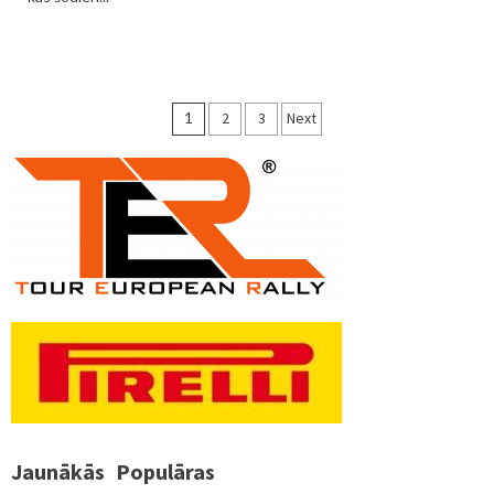
Ziņu
1
2
3
Next
numerācija
pēc
lappusēm
Jaunākās
Populāras