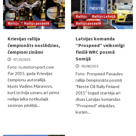
Rallijs
Rallijs Latvijā
Rallijs
Rallijs pasaulē
Rallijs pasaulē
Krievijas rallija
Latvijas komanda
čempionāts noslēdzies,
“Prospeed” veiksmīgi
čempioni zināmi
finišē WRC posmā
Somijā
07/10/2015
05/08/2015
Foto: ru.motorsport.com
Par 2015. gada Krievijas
Foto: Prospeed Pasaules
čempionu autorallijā
rallija čempionāta posmā
kļuvis Vadims Maravovs,
"Neste Oil Rally Finland
kurš izcīnīja uzvaru arī pirms
2015" šogad startēja arī
neilga laika notikušajā
divas Latvijas komandas
sezonas pēdējā...
"Prospeed" ekipāžas,
kurām...