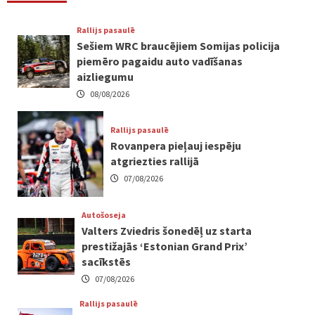
Rallijs pasaulē
Sešiem WRC braucējiem Somijas policija
piemēro pagaidu auto vadīšanas
aizliegumu
08/08/2026
Rallijs pasaulē
Rovanpera pieļauj iespēju
atgriezties rallijā
07/08/2026
Autošoseja
Valters Zviedris šonedēļ uz starta
prestižajās ‘Estonian Grand Prix’
sacīkstēs
07/08/2026
Rallijs pasaulē