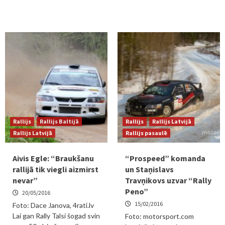
Rallijs
Rallijs Baltijā
Rallijs
Rallijs Latvijā
Rallijs Latvijā
Rallijs pasaulē
Aivis Egle: “Braukšanu
“Prospeed” komanda
rallijā tik viegli aizmirst
un Staņislavs
nevar”
Travņikovs uzvar “Rally
Peno”
20/05/2016
15/02/2016
Foto: Dace Janova, 4rati.lv
Lai gan Rally Talsi šogad svin
Foto: motorsport.com