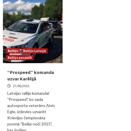
Rallijs
Rallijs Latvijā
Rallijs pasaulē
“Prospeed” komanda
uzvar Karēlijā
27/06/2015
Latvijas rallija komandai
"Prospeed", ko vada
autosporta veterāns Aivis
Egle, izdevies uzvarēt
Krievijas čempionāta
posmā "Belije noči 2015",
kas šodien...