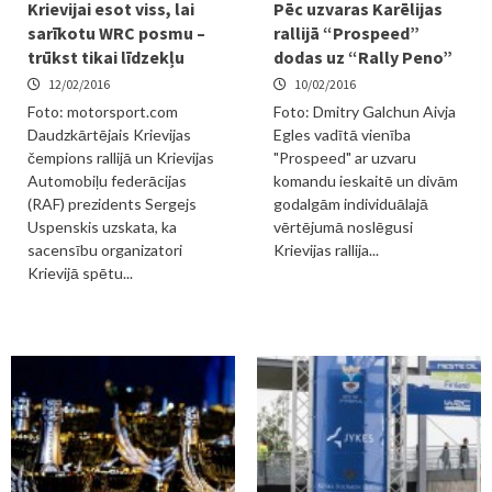
Krievijai esot viss, lai
Pēc uzvaras Karēlijas
sarīkotu WRC posmu –
rallijā “Prospeed”
trūkst tikai līdzekļu
dodas uz “Rally Peno”
12/02/2016
10/02/2016
Foto: motorsport.com
Foto: Dmitry Galchun Aivja
Daudzkārtējais Krievijas
Egles vadītā vienība
čempions rallijā un Krievijas
"Prospeed" ar uzvaru
Automobiļu federācijas
komandu ieskaitē un divām
(RAF) prezidents Sergejs
godalgām individuālajā
Uspenskis uzskata, ka
vērtējumā noslēgusi
sacensību organizatori
Krievijas rallija...
Krievijā spētu...