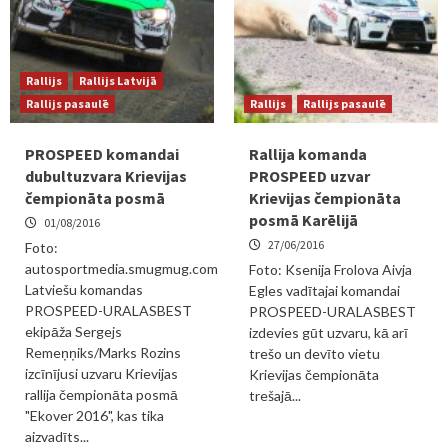
Rallijs
Rallijs Latvijā
Rallijs pasaulē
Rallijs
Rallijs pasaulē
PROSPEED komandai
Rallija komanda
dubultuzvara Krievijas
PROSPEED uzvar
čempionāta posmā
Krievijas čempionāta
posmā Karēlijā
01/08/2016
27/06/2016
Foto:
autosportmedia.smugmug.com
Foto: Ksenija Frolova Aivja
Latviešu komandas
Egles vadītajai komandai
PROSPEED-URALASBEST
PROSPEED-URALASBEST
ekipāža Sergejs
izdevies gūt uzvaru, kā arī
Remeņņiks/Marks Rozins
trešo un devīto vietu
izcīnījusi uzvaru Krievijas
Krievijas čempionāta
rallija čempionāta posmā
trešajā...
"Ekover 2016", kas tika
aizvadīts...