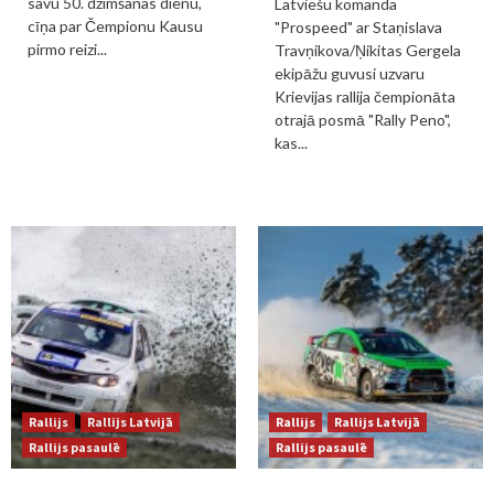
savu 50. dzimšanas dienu,
Latviešu komanda
cīņa par Čempionu Kausu
"Prospeed" ar Staņislava
pirmo reizi...
Travņikova/Ņikitas Gergela
ekipāžu guvusi uzvaru
Krievijas rallija čempionāta
otrajā posmā "Rally Peno",
kas...
Rallijs
Rallijs Latvijā
Rallijs
Rallijs Latvijā
Rallijs pasaulē
Rallijs pasaulē