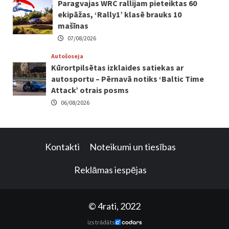
Paragvajas WRC rallijam pieteiktas 60
ekipāžas, ‘Rally1’ klasē brauks 10
mašīnas
07/08/2026
Autošoseja
Kūrortpilsētas izklaides satiekas ar
autosportu – Pērnavā notiks ‘Baltic Time
Attack’ otrais posms
06/08/2026
Kontakti
Noteikumi un tiesības
Reklāmas iespējas
© 4rati, 2022
izstrādāts