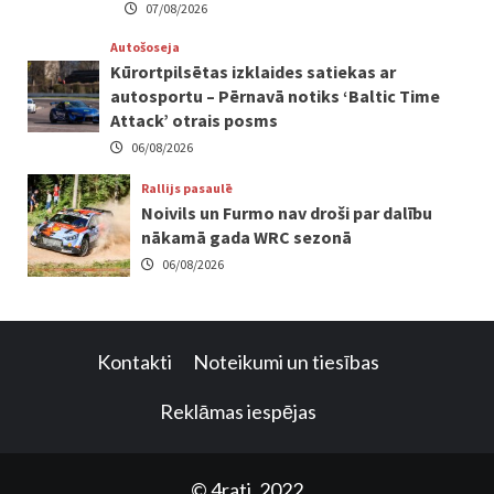
07/08/2026
Autošoseja
Kūrortpilsētas izklaides satiekas ar
autosportu – Pērnavā notiks ‘Baltic Time
Attack’ otrais posms
06/08/2026
Rallijs pasaulē
Noivils un Furmo nav droši par dalību
nākamā gada WRC sezonā
06/08/2026
Kontakti
Noteikumi un tiesības
Reklāmas iespējas
© 4rati, 2022