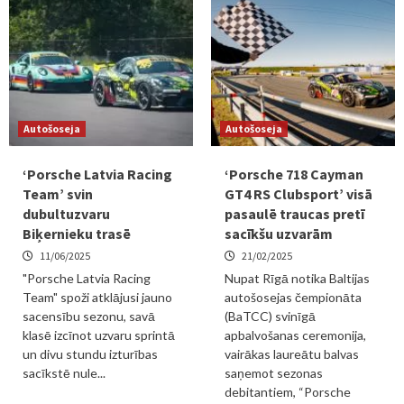
Autošoseja
Autošoseja
‘Porsche Latvia Racing
‘Porsche 718 Cayman
Team’ svin
GT4 RS Clubsport’ visā
dubultuzvaru
pasaulē traucas pretī
Biķernieku trasē
sacīkšu uzvarām
11/06/2025
21/02/2025
"Porsche Latvia Racing
Nupat Rīgā notika Baltijas
Team" spoži atklājusi jauno
autošosejas čempionāta
sacensību sezonu, savā
(BaTCC) svinīgā
klasē izcīnot uzvaru sprintā
apbalvošanas ceremonija,
un divu stundu izturības
vairākas laureātu balvas
sacīkstē nule...
saņemot sezonas
debitantiem, “Porsche