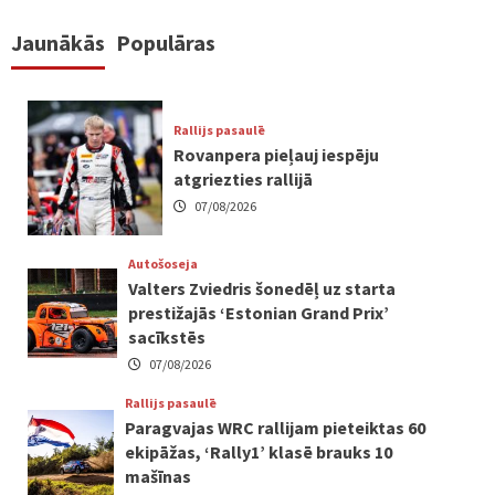
Jaunākās
Populāras
Rallijs pasaulē
Rovanpera pieļauj iespēju
atgriezties rallijā
07/08/2026
Autošoseja
Valters Zviedris šonedēļ uz starta
prestižajās ‘Estonian Grand Prix’
sacīkstēs
07/08/2026
Rallijs pasaulē
Paragvajas WRC rallijam pieteiktas 60
ekipāžas, ‘Rally1’ klasē brauks 10
mašīnas