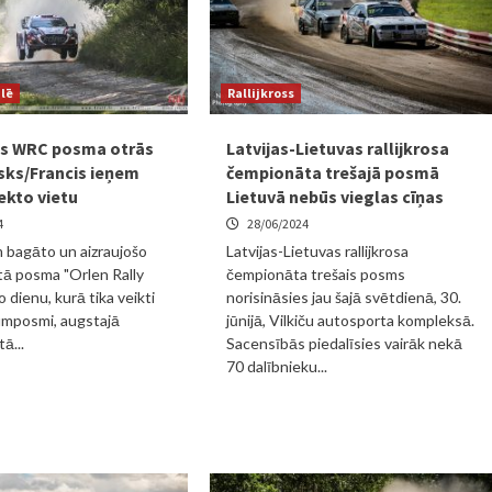
ulē
Rallijkross
as WRC posma otrās
Latvijas-Lietuvas rallijkrosa
sks/Francis ieņem
čempionāta trešajā posmā
ekto vietu
Lietuvā nebūs vieglas cīņas
4
28/06/2024
 bagāto un aizraujošo
Latvijas-Lietuvas rallijkrosa
ā posma "Orlen Rally
čempionāta trešais posms
 dienu, kurā tika veikti
norisināsies jau šajā svētdienā, 30.
umposmi, augstajā
jūnijā, Vilkiču autosporta kompleksā.
ā...
Sacensībās piedalīsies vairāk nekā
70 dalībnieku...