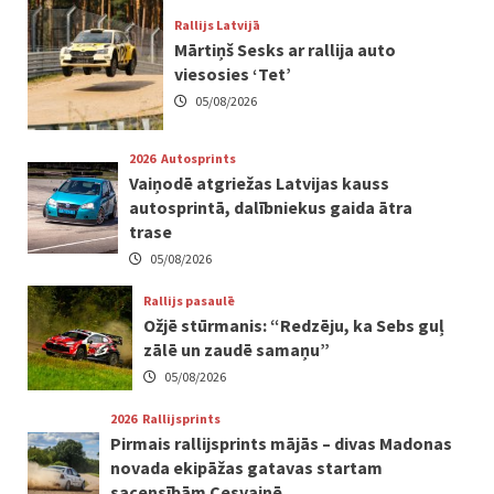
Rallijs Latvijā
Mārtiņš Sesks ar rallija auto
viesosies ‘Tet’
05/08/2026
2026
Autosprints
Vaiņodē atgriežas Latvijas kauss
autosprintā, dalībniekus gaida ātra
trase
05/08/2026
Rallijs pasaulē
Ožjē stūrmanis: “Redzēju, ka Sebs guļ
zālē un zaudē samaņu”
05/08/2026
2026
Rallijsprints
Pirmais rallijsprints mājās – divas Madonas
novada ekipāžas gatavas startam
sacensībām Cesvainē