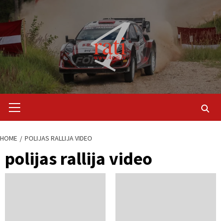
Skip
to
content
Primary
Menu
HOME
POLIJAS RALLIJA VIDEO
polijas rallija video