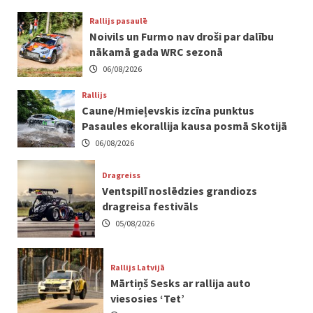
Rallijs pasaulē
Noivils un Furmo nav droši par dalību
nākamā gada WRC sezonā
06/08/2026
Rallijs
Caune/Hmieļevskis izcīna punktus
Pasaules ekorallija kausa posmā Skotijā
06/08/2026
Dragreiss
Ventspilī noslēdzies grandiozs
dragreisa festivāls
05/08/2026
Rallijs Latvijā
Mārtiņš Sesks ar rallija auto
viesosies ‘Tet’