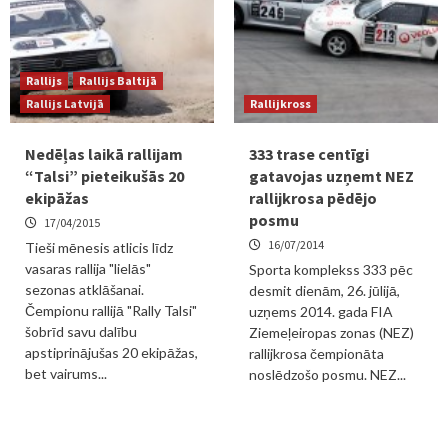
Rallijs
Rallijs Baltijā
Rallijs Latvijā
Rallijkross
Nedēļas laikā rallijam
333 trase centīgi
“Talsi” pieteikušās 20
gatavojas uzņemt NEZ
ekipāžas
rallijkrosa pēdējo
posmu
17/04/2015
16/07/2014
Tieši mēnesis atlicis līdz
vasaras rallija "lielās"
Sporta komplekss 333 pēc
sezonas atklāšanai.
desmit dienām, 26. jūlijā,
Čempionu rallijā "Rally Talsi"
uzņems 2014. gada FIA
šobrīd savu dalību
Ziemeļeiropas zonas (NEZ)
apstiprinājušas 20 ekipāžas,
rallijkrosa čempionāta
bet vairums...
noslēdzošo posmu. NEZ...